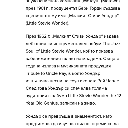
звукозаписната компания „Мотаун“ (Motown)
през 1961 г., продуцентът Бери Горди създава
сценичното му име „Малкият Стиви Уондър“
(Little Stevie Wonder).
През 1962 г. „Малкият Стиви Уондър“ издава
дебютния си инструментален албум The Jazz
Soul of Little Stevie Wonder, който показва
забележителния талант на младежа. Същата
година излиза и музикалната продукция
Tribute to Uncle Ray, в която Уондър
изпълнява песни на соул иконата Рей Чарлс.
След това Уондър си спечелва голяма
аудитория с албума Little Stevie Wonder the 12
Year Old Genius, записан на живо.
Уондър се превръща в знаменитост, като
продължава да изучава пиано, стреми се да