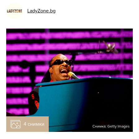
LadyZone.bg
4 снимки
Снимка: Getty Images