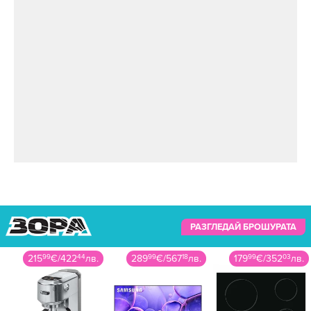
РАЗГЛЕДАЙ БРОШУРАТА
215
99
€
/
422
44
лв.
289
99
€
/
567
18
лв.
179
99
€
/
352
03
лв.