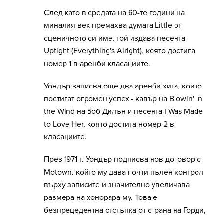
След като в средата на 60-те години на
миналия век премахва думата Little от
сценичното си име, той издава песента
Uptight (Everything's Alright), която достига
номер 1 в аренби класациите.
Уондър записва още два аренби хита, които
постигат огромен успех - кавър на Blowin' in
the Wind на Боб Дилън и песента I Was Made
to Love Her, която достига номер 2 в
класациите.
През 1971 г. Уондър подписва нов договор с
Motown, който му дава почти пълен контрол
върху записите и значително увеличава
размера на хонорара му. Това е
безпрецедентна отстъпка от страна на Горди,