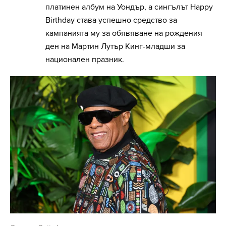
платинен албум на Уондър, а сингълът Happy
Birthday става успешно средство за
кампанията му за обявяване на рождения
ден на Мартин Лутър Кинг-младши за
национален празник.