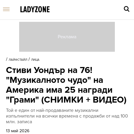
Въве
търс
/
/
ЛАЙФСТАЙЛ
ЛИЦА
дума
Стиви Уондър на 76!
и
нати
"Музикалното чудо" на
Enter
Америка има 25 награди
"Грами" (СНИМКИ + ВИДЕО)
Той е един от най-продаваните музикални
изпълнители на всички времена с продажби от над 100
млн. записа
13 май 2026