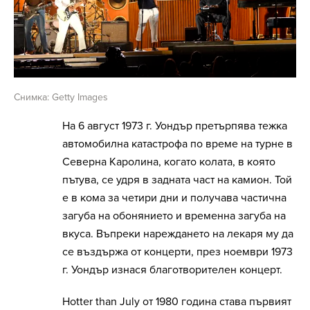
Снимка: Getty Images
На 6 август 1973 г. Уондър претърпява тежка
автомобилна катастрофа по време на турне в
Северна Каролина, когато колата, в която
пътува, се удря в задната част на камион. Той
е в кома за четири дни и получава частична
загуба на обонянието и временна загуба на
вкуса. Въпреки нареждането на лекаря му да
се въздържа от концерти, през ноември 1973
г. Уондър изнася благотворителен концерт.
Hotter than July от 1980 година става първият