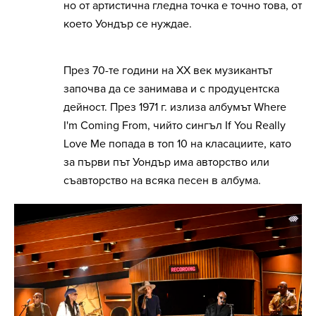
но от артистична гледна точка е точно това, от
което Уондър се нуждае.
През 70-те години на ХХ век музикантът
започва да се занимава и с продуцентска
дейност. През 1971 г. излиза албумът Where
I'm Coming From, чийто сингъл If You Really
Love Me попада в топ 10 на класациите, като
за първи път Уондър има авторство или
съавторство на всяка песен в албума.