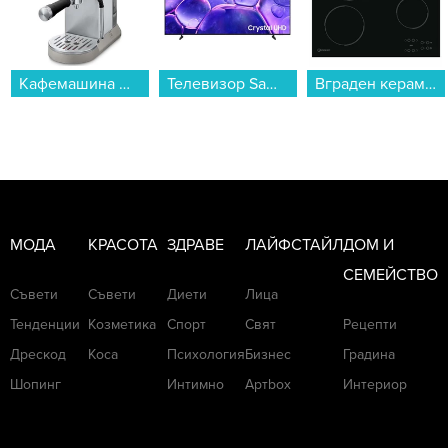
Кафемашина DeLonghi EC890.M...
Телевизор Samsung UE50U8072FUXXH , 125 см, 3840x2160 UHD-4K , 50 inch, LED , Smart TV , Tizen...
Вграден керамичен плот Indesit RI 161 C , Електрически...
МОДА
КРАСОТА
ЗДРАВЕ
ЛАЙФСТАЙЛ
ДОМ И
СЕМЕЙСТВО
Съвети
Съвети
Диети
Лица
Тенденции
Козметика
Спорт
Свят
Рецепти
Дрескод
Коса
Психология
Бизнес
Градина
Шопинг
Интимно
Артbox
Интериор