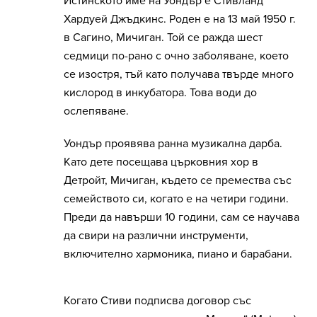
Истинското име на Уондър е Стивланд
Хардуей Джъдкинс. Роден е на 13 май 1950 г.
в Сагино, Мичиган. Той се ражда шест
седмици по-рано с очно заболяване, което
се изостря, тъй като получава твърде много
кислород в инкубатора. Това води до
ослепяване.
Уондър проявява ранна музикална дарба.
Като дете посещава църковния хор в
Детройт, Мичиган, където се премества със
семейството си, когато е на четири години.
Преди да навърши 10 години, сам се научава
да свири на различни инструменти,
включително хармоника, пиано и барабани.
Когато Стиви подписва договор със