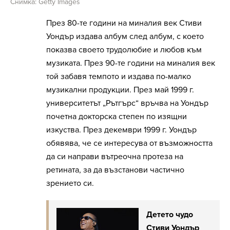
Снимка: Getty Images
През 80-те години на миналия век Стиви
Уондър издава албум след албум, с което
показва своето трудолюбие и любов към
музиката. През 90-те години на миналия век
той забавя темпото и издава по-малко
музикални продукции. През май 1999 г.
университетът „Рътгърс“ връчва на Уондър
почетна докторска степен по изящни
изкуства. През декември 1999 г. Уондър
обявява, че се интересува от възможността
да си направи вътреочна протеза на
ретината, за да възстанови частично
зрението си.
Детето чудо
Стиви Уондър