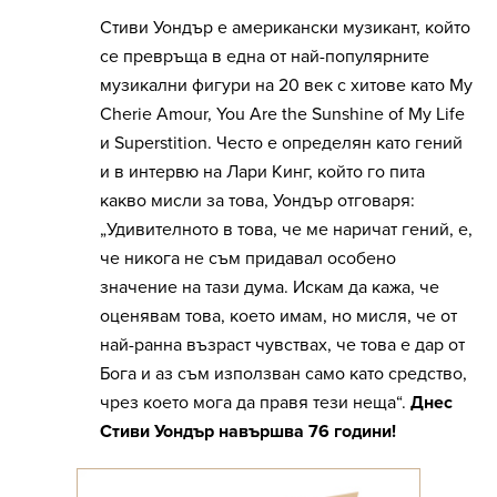
Стиви Уондър е американски музикант, който
се превръща в една от най-популярните
музикални фигури на 20 век с хитове като My
Cherie Amour, You Are the Sunshine of My Life
и Superstition. Често е определян като гений
и в интервю на Лари Кинг, който го пита
какво мисли за това, Уондър отговаря:
„Удивителното в това, че ме наричат гений, е,
че никога не съм придавал особено
значение на тази дума. Искам да кажа, че
оценявам това, което имам, но мисля, че от
най-ранна възраст чувствах, че това е дар от
Бога и аз съм използван само като средство,
чрез което мога да правя тези неща“.
Днес
Стиви Уондър навършва 76 години!