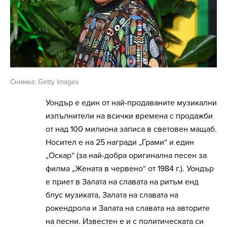
Снимка: Getty Images
Уондър е един от най-продаваните музикални
изпълнители на всички времена с продажби
от над 100 милиона записа в световен мащаб.
Носител е на 25 награди „Грами“ и един
„Оскар“ (за най-добра оригинална песен за
филма „Жената в червено“ от 1984 г.). Уондър
е приет в Залата на славата на ритъм енд
блус музиката, Залата на славата на
рокендрола и Залата на славата на авторите
на песни. Известен е и с политическата си