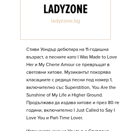
Стиви Уондър дебютира на 11-годишна
възраст, а песните като I Was Made to Love
Her и My Cherie Amour се превръщат в
световни хитове. Музикантът покорява
класациите с редица песни под номер 1,
включително със Superstition, You Are the
Sunshine of My Life и Higher Ground.
Продължава да издава хитове и през 80-те
години, включително I Just Called to Say I
Love You и Part-Time Lover.