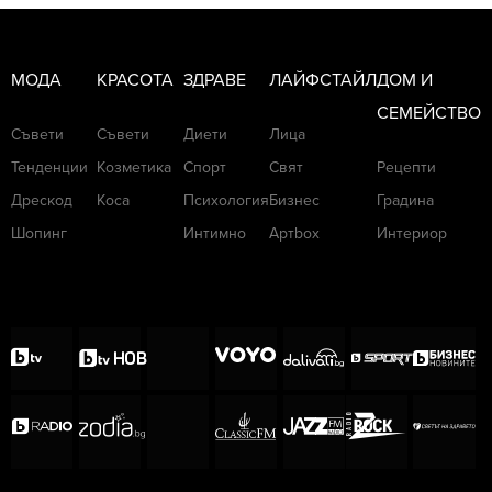
МОДА
КРАСОТА
ЗДРАВЕ
ЛАЙФСТАЙЛ
ДОМ И
СЕМЕЙСТВО
Съвети
Съвети
Диети
Лица
Тенденции
Козметика
Спорт
Свят
Рецепти
Дрескод
Коса
Психология
Бизнес
Градина
Шопинг
Интимно
Артbox
Интериор