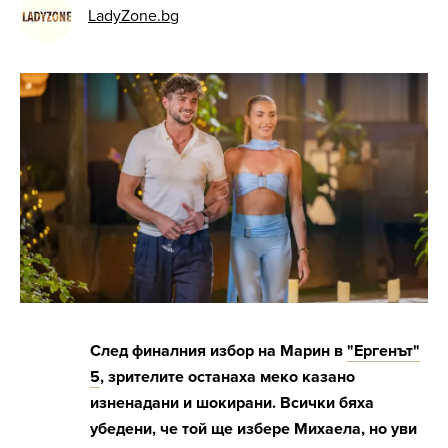
LadyZone.bg
След финалния избор на Марин в
"Ергенът"
5
, зрителите останаха меко казано
изненадани и шокирани. Всички бяха
убедени, че той ще избере Михаела, но уви