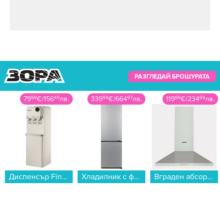
РАЗГЛЕДАЙ БРОШУРАТА
339
99
€
/
664
97
лв.
119
99
€
/
234
69
лв.
599
99
€
/
1173
48
лв.
Хладилник с фризер Indesit INKF 8251 S4E , 250 l, E , No Frost , Сребрист...
Вграден абсорбатор Gorenje WHC629E4X...
Хладилник с фризер Toshiba GR-RB449WE-PMJ(49) , 338 l, E , No Frost , Сив...