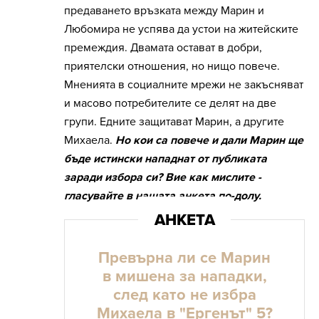
предаването връзката между Марин и
Любомира не успява да устои на житейските
премеждия. Двамата остават в добри,
приятелски отношения, но нищо повече.
Мненията в социалните мрежи не закъсняват
и масово потребителите се делят на две
групи. Едните защитават Марин, а другите
Михаела.
Но кои са повече и дали Марин ще
бъде истински нападнат от публиката
заради избора си? Вие как мислите -
гласувайте в нашата анкета по-долу.
Превърна ли се Марин
в мишена за нападки,
след като не избра
Михаела в "Ергенът" 5?