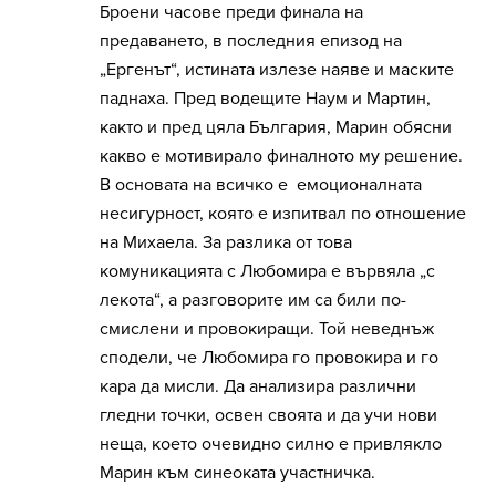
Броени часове преди финала на
предаването, в последния епизод на
„Ергенът“, истината излезе наяве и маските
паднаха. Пред водещите Наум и Мартин,
както и пред цяла България, Марин обясни
какво е мотивирало финалното му решение.
В основата на всичко е емоционалната
несигурност, която е изпитвал по отношение
на Михаела. За разлика от това
комуникацията с Любомира е вървяла „с
лекота“, а разговорите им са били по-
смислени и провокиращи. Той неведнъж
сподели, че Любомира го провокира и го
кара да мисли. Да анализира различни
гледни точки, освен своята и да учи нови
неща, което очевидно силно е привлякло
Марин към синеоката участничка.