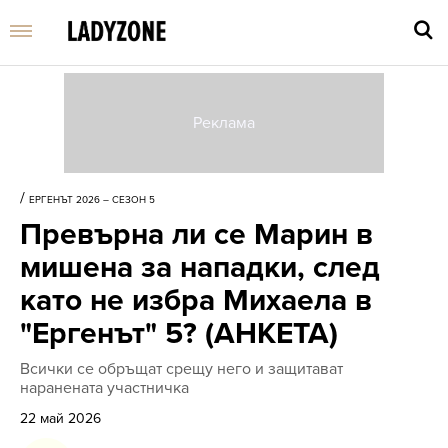
Въве
търс
/
ЕРГЕНЪТ 2026 – СЕЗОН 5
дума
Превърна ли се Марин в
и
нати
мишена за нападки, след
Enter
като не избра Михаела в
"Ергенът" 5? (АНКЕТА)
Всички се обръщат срещу него и защитават
наранената участничка
22 май 2026