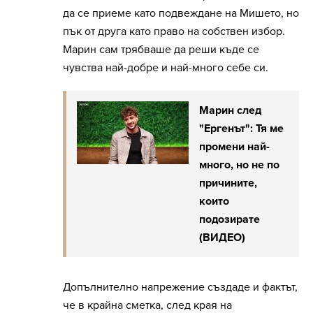
да се приеме като подвеждане на Мишето, но
пък от друга като право на собствен избор.
Марин сам трябваше да реши къде се
чувства най-добре и най-много себе си.
Марин след
"Ергенът": Тя ме
промени най-
много, но не по
причините,
които
подозирате
(ВИДЕО)
Допълнително напрежение създаде и фактът,
че в крайна сметка, след края на