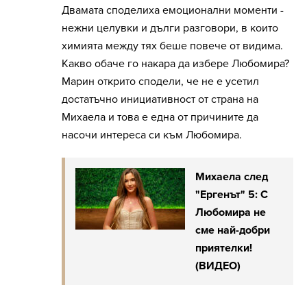
Двамата споделиха емоционални моменти -
нежни целувки и дълги разговори, в които
химията между тях беше повече от видима.
Какво обаче го накара да избере Любомира?
Марин открито сподели, че не е усетил
достатъчно инициативност от страна на
Михаела и това е една от причините да
насочи интереса си към Любомира.
Михаела след
"Ергенът" 5: С
Любомира не
сме най-добри
приятелки!
(ВИДЕО)