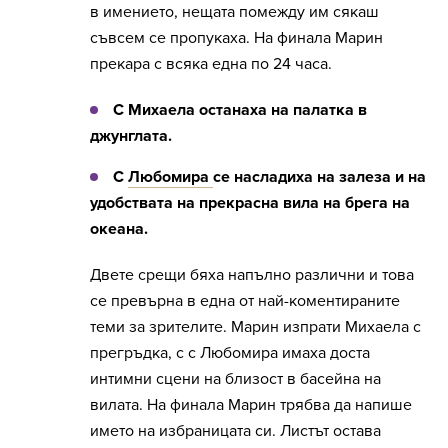
в имението, нещата помежду им сякаш
съвсем се пропукаха. На финала Марин
прекара с всяка една по 24 часа.
С Михаела останаха на палатка в
джунглата.
С
Любомира
се насладиха на залеза и на
удобствата на прекрасна вила на брега на
океана.
Двете срещи бяха напълно различни и това
се превърна в една от най-коментираните
теми за зрителите. Марин изпрати Михаела с
прегръдка, с с Любомира имаха доста
интимни сцени на близост в басейна на
вилата. На финала Марин трябва да напише
името на избраницата си. Листът остава