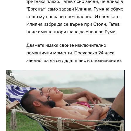
тръгнаха плахо. Гатев ясно заяви, че влиза в
"Ергенът" само заради Илияна. Румяна обаче
също му направи впечатление. И след като
Илияна избра да се върне при Стоян, Гатев
вече имаше втори шанс да опознае Руми.
Двамата имаха своите изключително
романтични моменти. Прекараха 24 часа
заедно, за да си дадат шанс в опознаването.