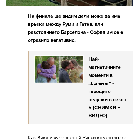
На финала ще видим дали може да има
връзка между Руми и Гатев, или
разстоянието Барселона - София им се е
отразило негативно.
Най-
магнетичните
моменти в
„Ергенът“ -
горещите
целувки в сезон
5 (СНИМКИ +
ВИДЕО)
Как Вики и кученцето й Уиски коментираха