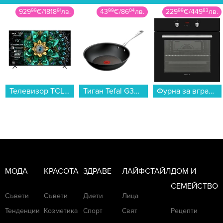
929
99
€
/
1818
91
лв.
43
99
€
/
86
04
лв.
229
99
€
/
449
83
лв.
Телевизор TCL 75Q6C , 189 см, 3840x2160 UHD-4K , 75 inch, Android , Mini LED , Smart TV...
Тиган Tefal G3301902 EXCELLENCE+ WOK 28 см...
Фурна за вграждане Finlux FX 824A BK , 69 , Push бутони , А...
МОДА
КРАСОТА
ЗДРАВЕ
ЛАЙФСТАЙЛ
ДОМ И
СЕМЕЙСТВО
Съвети
Съвети
Диети
Лица
Тенденции
Козметика
Спорт
Свят
Рецепти