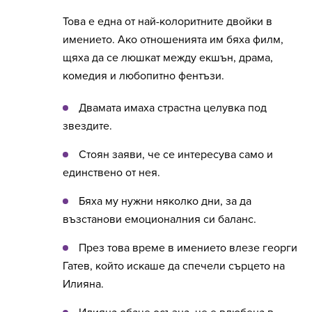
Това е една от най-колоритните двойки в
имението. Ако отношенията им бяха филм,
щяха да се люшкат между екшън, драма,
комедия и любопитно фентъзи.
Двамата имаха страстна целувка под
звездите.
Стоян заяви, че се интересува само и
единствено от нея.
Бяха му нужни няколко дни, за да
възстанови емоционалния си баланс.
През това време в имението влезе георги
Гатев, който искаше да спечели сърцето на
Илияна.