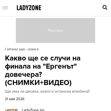
Въве
търс
/
ЕРГЕНЪТ 2026 – СЕЗОН 5
дума
Какво ще се случи на
и
нати
финала на "Ергенът"
Enter
довечера?
(СНИМКИ+ВИДЕО)
Ще има ли двойка, която е истински влюбена?
21 май 2026
LadyZone.bg