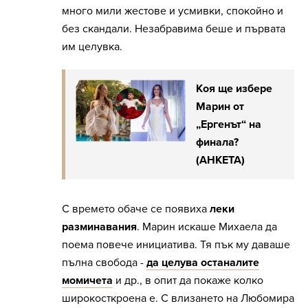
много мили жестове и усмивки, спокойно и
без скандали. Незабравима беше и първата
им целувка.
Коя ще избере
Марин от
„Ергенът“ на
финала?
(АНКЕТА)
С времето обаче се появиха
леки
разминавания
. Марин искаше Михаела да
поема повече инициатива. Тя пък му даваше
пълна свобода -
да целува останалите
момичета
и др., в опит да покаже колко
широкосткроена е. С влизането на Любомира