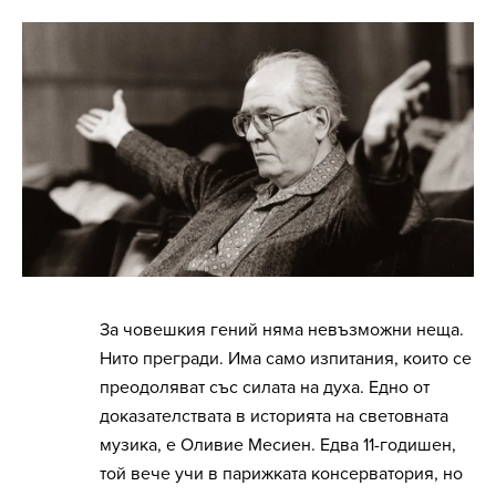
За човешкия гений няма невъзможни неща.
Нито прегради. Има само изпитания, които се
преодоляват със силата на духа. Едно от
доказателствата в историята на световната
музика, е Оливие Месиен. Едва 11-годишен,
той вече учи в парижката консерватория, но