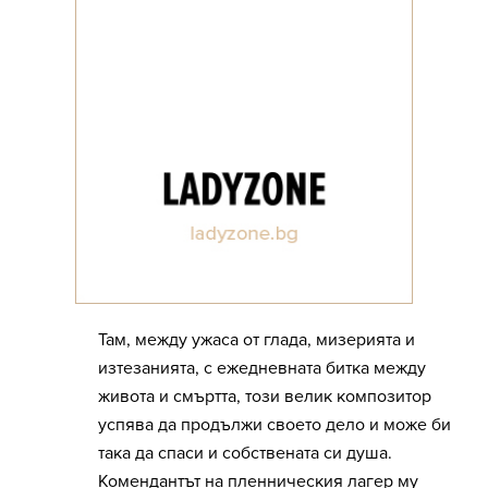
Там, между ужаса от глада, мизерията и
изтезанията, с ежедневната битка между
живота и смъртта, този велик композитор
успява да продължи своето дело и може би
така да спаси и собствената си душа.
Комендантът на пленническия лагер му