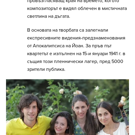
провъзгласяващ края на времето, когото
композиторът е видял облечен в мистичната
светлина на дъгата.
В основата на творбата са залегнали
експресивните видения-предзнаменования
от Апокалипсиса на Йоан. За пръв път
квартетът е изпълнен на 15-и януари 1941 г. в
същия този пленнически лагер, пред 5000
зрители публика.