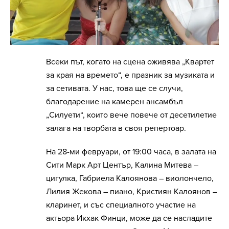
Всеки път, когато на сцена оживява „Квартет
за края на времето“, е празник за музиката и
за сетивата. У нас, това ще се случи,
благодарение на камерен ансамбъл
„Силуети“, които вече повече от десетилетие
залага на творбата в своя репертоар.
На 28-ми февруари, от 19:00 часа, в залата на
Сити Марк Арт Център, Калина Митева –
цигулка, Габриела Калоянова – виолончело,
Лилия Жекова – пиано, Кристиян Калоянов –
кларинет, и със специалното участие на
актьора Икхак Финци, може да се насладите