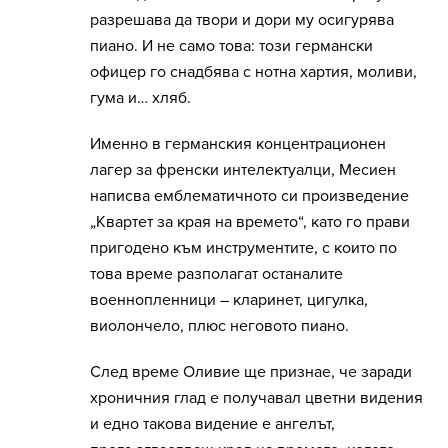
разрешава да твори и дори му осигурява
пиано. И не само това: този германски
офицер го снадбява с нотна хартия, моливи,
гума и… хляб.
Именно в германския концентрационен
лагер за френски интелектуалци, Месиен
написва емблематичното си произведение
„Квартет за края на времето“, като го прави
пригодено към инструментите, с които по
това време разполагат останалите
военнопленници – кларинет, цигулка,
виолончело, плюс неговото пиано.
След време Оливие ще признае, че заради
хроничния глад е получавал цветни видения
и едно такова видение е ангелът,