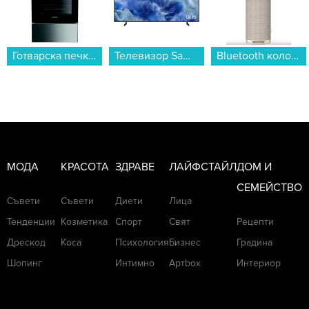
Телевизор Samsung QE43Q8FAAUXXH , 108 см, 3840x2160 UHD-4K , 43 inch, QLED ...
Bluetooth колонка Xiaomi Sound Outdoor Gold S29H-GL QBH4370GL...
Електрически скутер/тротинетка MANTA XRIDER CRUISER 12 (Детски ел. скутер)...
МОДА
КРАСОТА
ЗДРАВЕ
ЛАЙФСТАЙЛ
ДОМ И
СЕМЕЙСТВО
Съвети
Съвети
Диети
Лица
Тенденции
Козметика
Спорт
Свят
Рецепти
Дрескод
Коса
Психология
Бизнес
Градина
Шопинг
Интимно
Артbox
Интериор