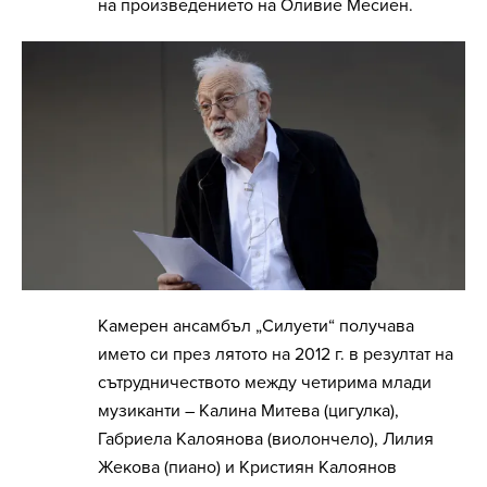
на произведението на Оливие Месиен.
Камерен ансамбъл „Силуети“ получава
името си през лятото на 2012 г. в резултат на
сътрудничеството между четирима млади
музиканти – Калина Митева (цигулка),
Габриела Калоянова (виолончело), Лилия
Жекова (пиано) и Кристиян Калоянов