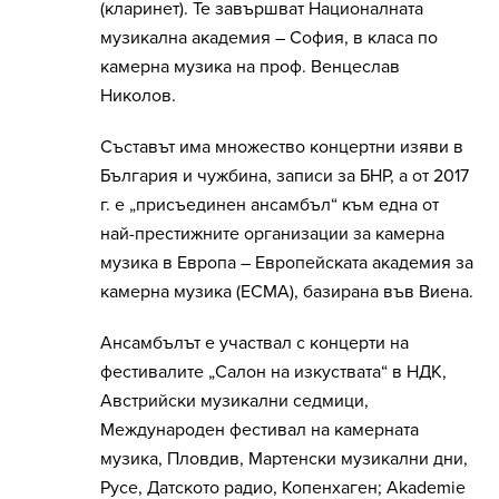
(кларинет). Те завършват Националната
музикална академия – София, в класа по
камерна музика на проф. Венцеслав
Николов.
Съставът има множество концертни изяви в
България и чужбина, записи за БНР, а от 2017
г. е „присъединен ансамбъл“ към една от
най-престижните организации за камерна
музика в Европа – Европейската академия за
камерна музика (ECMA), базирана във Виена.
Ансамбълът е участвал с концерти на
фестивалите „Салон на изкуствата“ в НДК,
Австрийски музикални седмици,
Международен фестивал на камерната
музика, Пловдив, Мартенски музикални дни,
Русе, Датското радио, Копенхаген; Akademie