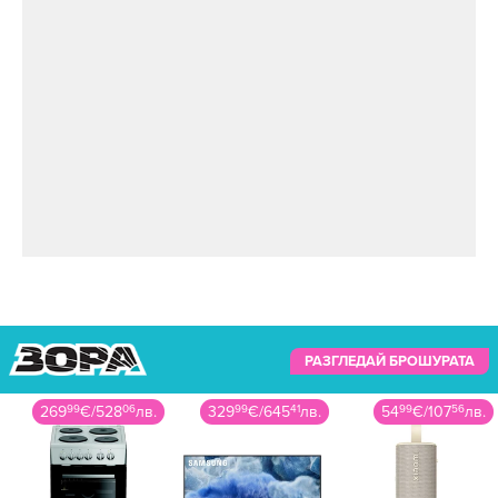
РАЗГЛЕДАЙ БРОШУРАТА
329
99
€
/
645
41
лв.
54
99
€
/
107
56
лв.
419
99
€
/
821
43
лв.