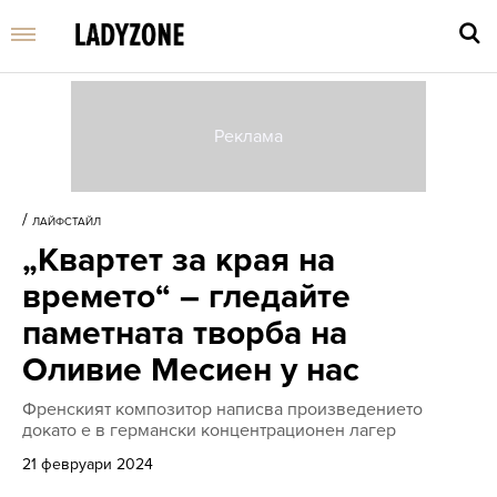
Въве
търс
/
ЛАЙФСТАЙЛ
дума
„Квартет за края на
и
нати
времето“ – гледайте
Enter
паметната творба на
Оливие Месиен у нас
Френският композитор написва произведението
докато е в германски концентрационен лагер
21 февруари 2024