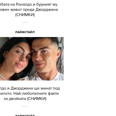
тбата на Роналдо и бурният му
овен живот преди Джорджина
(СНИМКИ)
ЛАЙФСТАЙЛ
лдо и Джорджина ще минат под
илото: Най-любопитните факти
за двойката (СНИМКИ)