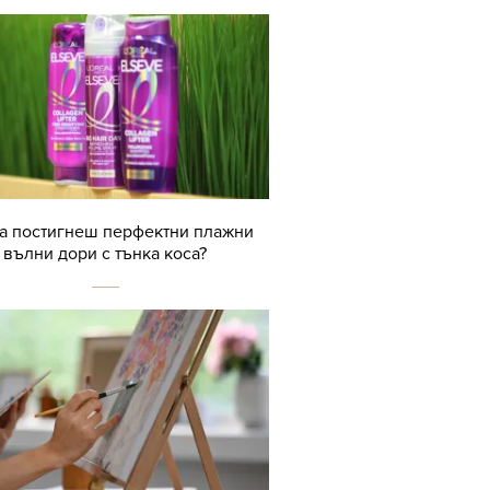
да постигнеш перфектни плажни
вълни дори с тънка коса?