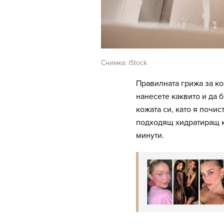
Снимка: iStock
Правилната грижа за ко
нанесете каквито и да 
кожата си, като я почис
подходящ хидратиращ кр
минути.