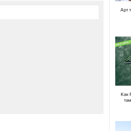
Арт 
 текстура без изразени възрастови промени по
ълготрайна и плътна основа за грим. Основата
 ви позволи да нанасяте останалите продукти
утежнявате кожата и гримът да изглежда по-
ви трябва да се нанасят на тънък слой.
мото количество фон дьо тен върху четката и
ете върху лицето. За грим, свързан с
тта, е препоръчително да използвате по-леки,
Как 
там
 контуриране