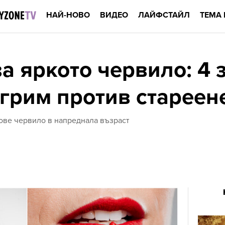
НАЙ-НОВО
ВИДЕО
ЛАЙФСТАЙЛ
ТЕМА 
а яркото червило: 4 
 грим против стареен
нове червило в напреднала възраст