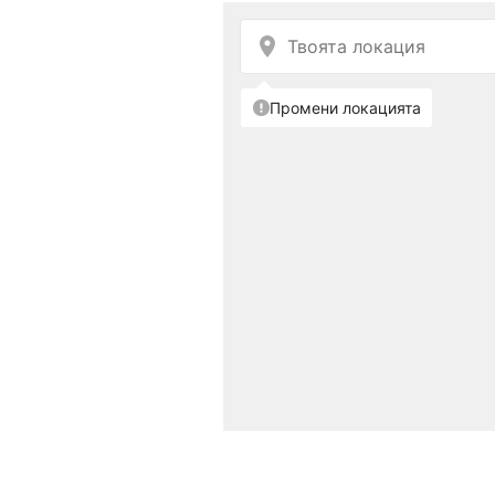
Снимка: iStock
За постигане на гладка
кожата, е необходима д
ще изравни кожата и ще
по-гладко. За да не се 
естествен, течните осно
Хак:
Нанесете необходи
след това го разпредел
напредването на възрас
нематиращи основи.
Правило №2: Правилно