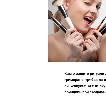
Както вашите ритуали 
гримиране, трябва да о
ви. Фокусът ни е върх
принципи при създаван