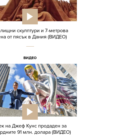
лищни скулптури и 7-метрова
ена от пясък в Дания (ВИДЕО)
ВИДЕО
ек на Джеф Кунс продаден за
рдните 91 млн. долара (ВИДЕО)