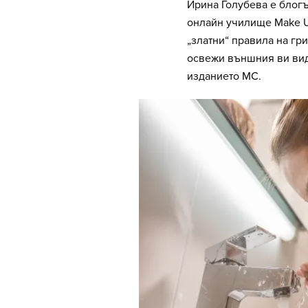
Ирина Голубева е блог
онлайн училище Make Up
„златни“ правила на гр
освежи външния ви вид
изданието MC.