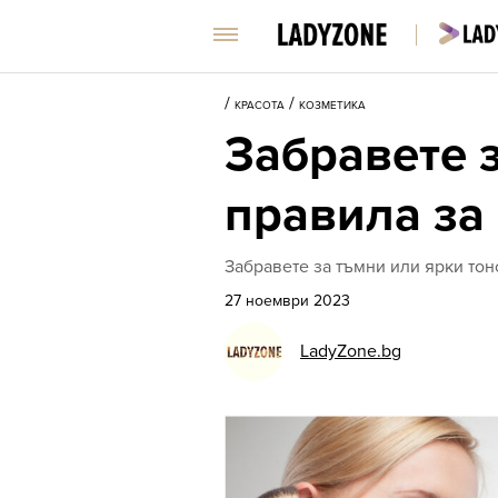
/
/
КРАСОТА
КОЗМЕТИКА
Забравете з
правила за
Забравете за тъмни или ярки то
27 ноември 2023
LadyZone.bg