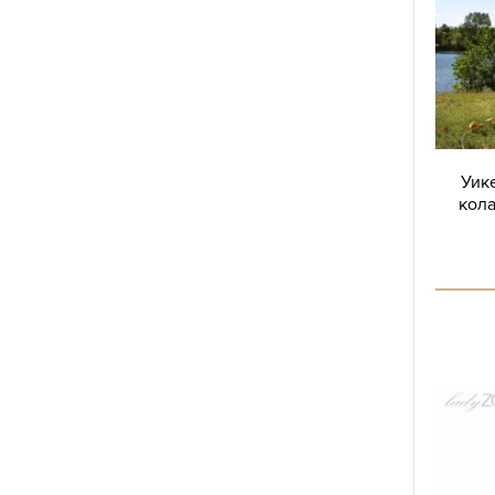
Уике
кола