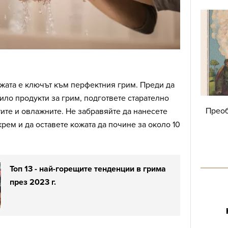
жата е ключът към перфектния грим. Преди да
било продукти за грим, подгответе старателно
Преоб
тите и овлажните. Не забравяйте да нанесете
ем и да оставете кожата да почине за около 10
Toп 13 - най-горещите тенденции в грима
през 2023 г.