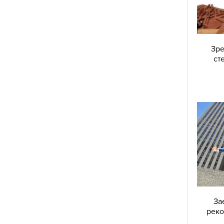
не, което няма да подчертае несъвършенствата,
Зре
ст
ив нюанс);
разяващи частици);
върху пухкава четка и почистете лицето си, като
о шията и деколтето. След това вземете малко
 нюанс и го нанесете върху скулите, по линията
 челюстта и не забравяйте да нанесете малко от
очието и го прелейте добре. Вземете лек
 с едно движение (след изтръскване на
За
од формата на цифра 3 – от челото до скулата.
реко