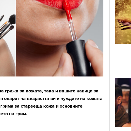
за грижа за кожата, така и вашите навици за
тговарят на възрастта ви и нуждите на кожата
у грима за старееща кожа и основните
ето на грим.