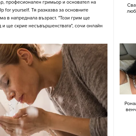
ър, професионален гримьор и основател на
Сва
 for yourself. Тя разказва за основните
люб
има в напреднала възраст. "Този грим ще
 и ще скрие несъвършенствата", сочи онлайн
Рона
венч