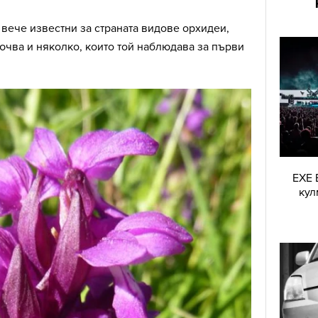
вече известни за страната видове орхидеи,
чва и няколко, които той наблюдава за първи
EXE 
кул