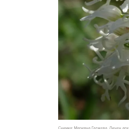
Снимка: Марияна Гаджева, Личен ар