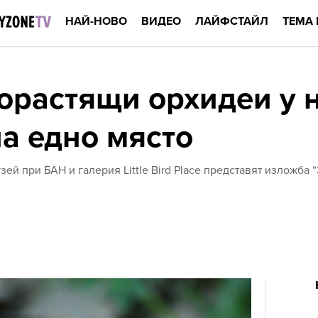
НАЙ-НОВО
ВИДЕО
ЛАЙФСТАЙЛ
ТЕМА 
орастящи орхидеи у н
на едно място
й при БАН и галерия Little Bird Place представят изложба 