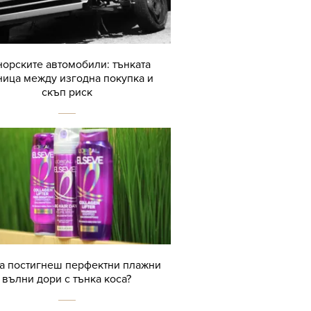
орските автомобили: тънката
ница между изгодна покупка и
скъп риск
да постигнеш перфектни плажни
вълни дори с тънка коса?