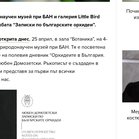
Почин
аучен музей при БАН и галерия Little Bird
из
жбата “Записки по българските
орхидеи
”.
открита днес
, 25 април, в зала “Ботаника”, на 4-
природонаучен музей при БАН. Тя е посветена
е на полевия дневник “Орхидеите в България.
Любен Домозетски. Ръкописът е създаден в
 и представя за първи път всички
 нас.
Мер
костю