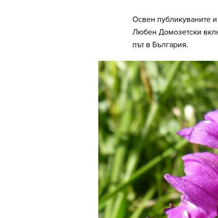
Освен публикуваните и 
Любен Домозетски вклю
път в България.