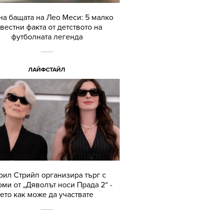
а бащата на Лео Меси: 5 малко
вестни факта от детството на
футболната легенда
ЛАЙФСТАЙЛ
ил Стрийп организира търг с
ми от „Дяволът носи Прада 2“ -
ето как може да участвате