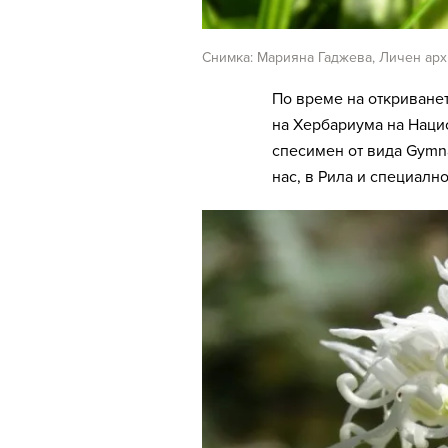
Снимка: Марияна Гаджева, Личен ар
По време на откриване
на Хербариума на Наци
спесимен от вида Gymna
нас, в Рила и специалн