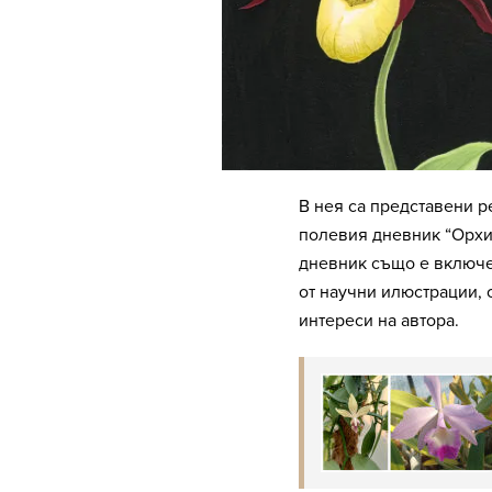
В нея са представени р
полевия дневник “Орхид
дневник също е включен
от научни илюстрации,
интереси на автора.