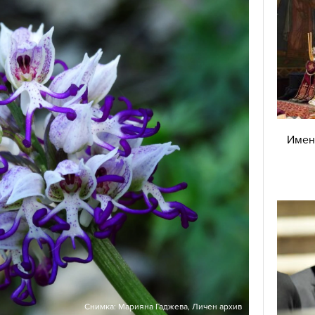
Имен 
Снимка: Марияна Гаджева, Личен архив