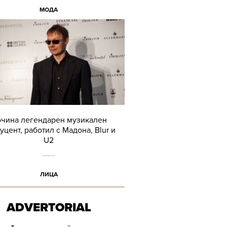
МОДА
чина легендарен музикален
уцент, работил с Мадона, Blur и
U2
ЛИЦА
ADVERTORIAL