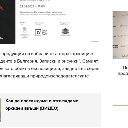
епродукции на избрани от автора страници от
еите в България. Записки и рисунки”. Самият
По
 като обект в експозицията, заедно със серия
прод
 онагледяващи природоизследователските
Как да пресаждаме и отглеждаме
орхидеи вкъщи (ВИДЕО)