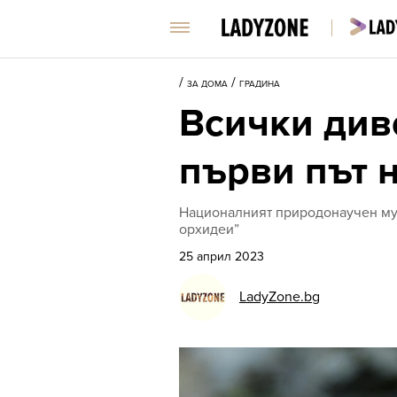
/
/
ЗА ДОМА
ГРАДИНА
Всички див
първи път 
Националният природонаучен музе
орхидеи”
25 април 2023
LadyZone.bg