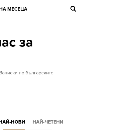
НА МЕСЕЦА
ас за
Въведете
търсената
дума
и
“Записки по българските
натиснете
Enter
НАЙ-НОВИ
НАЙ-ЧЕТЕНИ