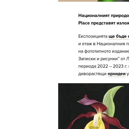
Националният природон
Place представят изло
Експозицията
ще бъде 
и етаж в Националния 
на фототипното издани
Записки и рисунки” от 
периода 2022 – 2023 г.
диворастящи
орхидеи
у