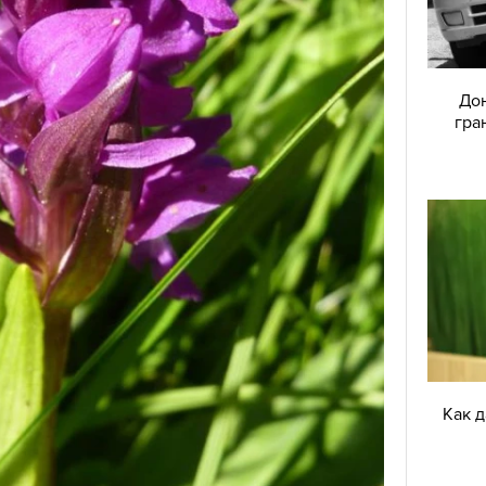
Дон
гра
Как 