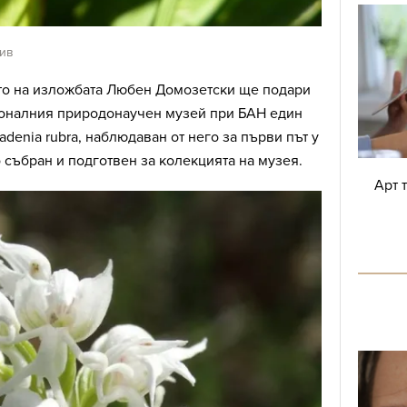
хив
то на изложбата Любен Домозетски ще подари
оналния природонаучен музей при БАН един
denia rubra, наблюдаван от него за първи път у
о събран и подготвен за колекцията на музея.
Арт 