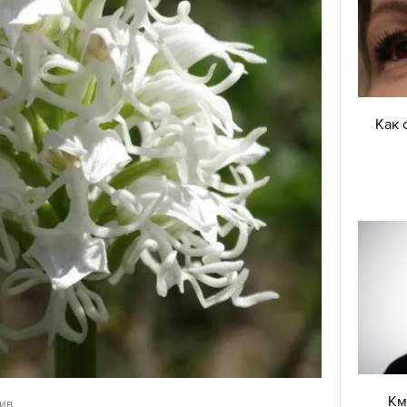
Как 
Км
хив