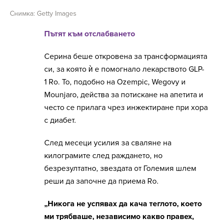
Снимка: Getty Images
Пътят към отслабването
Серина беше откровена за трансформацията
си, за която ѝ е помогнало лекарството GLP-
1 Ro. То, подобно на Ozempic, Wegovy и
Mounjaro, действа за потискане на апетита и
често се прилага чрез инжектиране при хора
с диабет.
След месеци усилия за сваляне на
килограмите след раждането, но
безрезултатно, звездата от Големия шлем
реши да започне да приема Ro.
„Никога не успявах да кача теглото, което
ми трябваше, независимо какво правех,