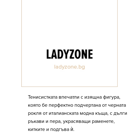
Тенисистката впечатли с изящна фигура,
която бе перфектно подчертана от черната
рокля от италианската модна къща, с дълги
ръкави и пера, украсяващи раменете,
китките и подгъва ѝ.