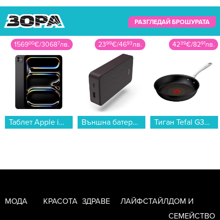
РАЗГЛЕДАЙ БРОШУРАТА
23
99
€
/
46
93
лв.
42
39
€
/
82
91
лв.
795
00
€
/
1554
89
лв.
Външна батерия Hama 201715, "Colour 20" тъмно лилавo 20000 mAh...
Тиган Tefal G3300602 EXCELLENCE+ 28 см...
Смарт часовник Apple Watch Ultra 3 49mm Black/Black Alpine Loop M mf0v4 , 1.98...
МОДА
КРАСОТА
ЗДРАВЕ
ЛАЙФСТАЙЛ
ДОМ И
СЕМЕЙСТВО