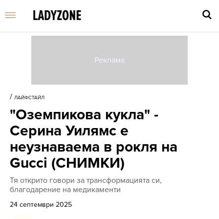
Въве
търс
/
ЛАЙФСТАЙЛ
дума
"Оземпикова кукла" -
и
нати
Серина Уилямс е
Enter
неузнаваема в рокля на
Gucci (СНИМКИ)
Тя открито говори за трансформацията си,
благодарение на медикаменти
24 септември 2025