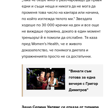
едни и същи неща и никога да не мога да
променя това число на кантара или начина,
по който изглежда тялото ми.“ Звездата
ходеше по 30 000 крачки на ден и все още
не виждаше промяна, докато в един момент
треньорът ѝ я помоли да отслабне. Тя каза
пред Women's Health, че е живото
доказателство, че понякога диетата и
упражненията просто не са достатъчни.
"Винаги съм
готова за една
вечеря с Григор
Димитров"
Защо Серина Уилямс се отказа от турнира