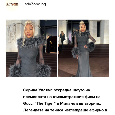
LadyZone.bg
Серина Уилямс
открадна шоуто на
премиерата на късометражния филм на
Gucci "The Tiger" в Милано във вторник.
Легендата на тениса изглеждаше ефирно в