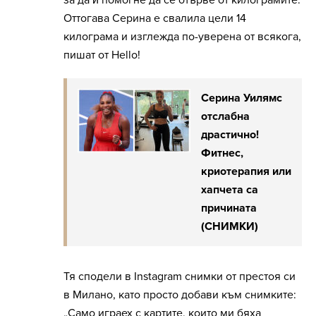
Оттогава Серина е свалила цели 14
килограма и изглежда по-уверена от всякога,
пишат от Hello!
Серина Уилямс
отслабна
драстично!
Фитнес,
криотерапия или
хапчета са
причината
(СНИМКИ)
Тя сподели в Instagram снимки от престоя си
в Милано, като просто добави към снимките:
„Само играех с картите, които ми бяха