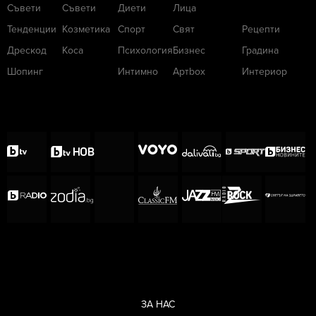
Съвети
Съвети
Диети
Лица
Тенденции
Козметика
Спорт
Свят
Рецепти
Дрескод
Коса
Психология
Бизнес
Градина
Шопинг
Интимно
Артbox
Интериор
ЗА НАС