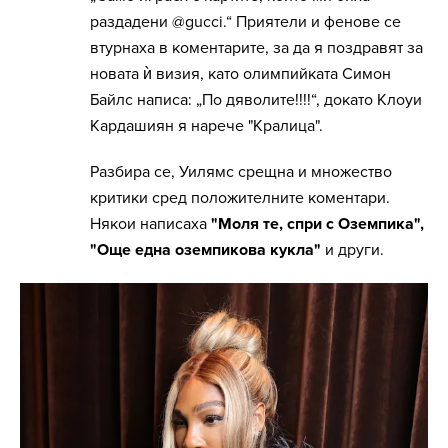
раздадени @gucci.“ Приятели и фенове се
втурнаха в коментарите, за да я поздравят за
новата ѝ визия, като олимпийката Симон
Байлс написа: „По дяволите!!!!“, докато Клоуи
Кардашиян я нарече "Кралица".
Разбира се, Уилямс срещна и множество
критики сред положителните коментари.
Някои написаха
"Моля те, спри с Оземпика",
"Още една оземпикова кукла"
и други.