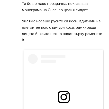
Тя беше леко прозрачна, показваща
монограма на Gucci по целия силует.
Уилямс носеше русите си коси, вдигнати на
елегантен кок, с кичури коса, рамкиращи
лицето ѝ, които нежно падат върху раменете
ѝ.