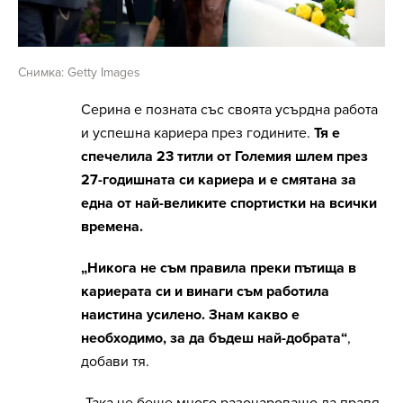
Снимка: Getty Images
Серина е позната със своята усърдна работа
и успешна кариера през годините.
Тя е
спечелила 23 титли от Големия шлем през
27-годишната си кариера и е смятана за
една от най-великите спортистки на всички
времена.
„Никога не съм правила преки пътища в
кариерата си и винаги съм работила
наистина усилено. Знам какво е
необходимо, за да бъдеш най-добрата“
,
добави тя.
„Така че беше много разочароващо да правя