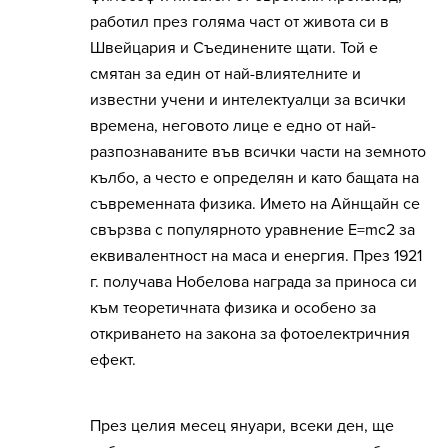
работил през голяма част от живота си в
Швейцария и Съединените щати. Той е
смятан за един от най-влиятелните и
известни учени и интелектуалци за всички
времена, неговото лице е едно от най-
разпознаваните във всички части на земното
кълбо, а често е определян и като бащата на
съвременната физика. Името на Айнщайн се
свързва с популярното уравнение E=mс2 за
еквивалентност на маса и енергия. През 1921
г. получава Нобелова награда за приноса си
към теоретичната физика и особено за
откриването на закона за фотоелектричния
ефект.
През целия месец януари, всеки ден, ще