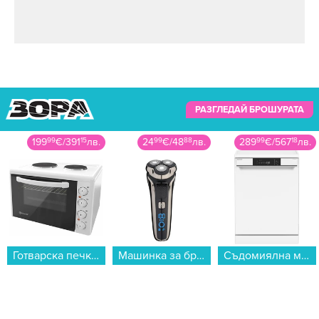
РАЗГЛЕДАЙ БРОШУРАТА
199
99
€
/
391
15
лв.
24
99
€
/
48
88
лв.
289
99
€
/
567
18
лв.
Готварска печка мини Елдом 203VFE-NEW , Бял...
Машинка за бръснене Finlux FRS-5501...
Съдомиялна машина Sharp QW–NA1BF47EW , 13 комплекта, 600 Ш, мм, E...