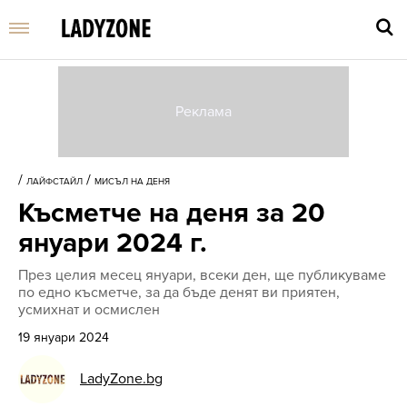
Въве
търс
/
/
ЛАЙФСТАЙЛ
МИСЪЛ НА ДЕНЯ
дума
Късметче на деня за 20
и
нати
януари 2024 г.
Enter
През целия месец януари, всеки ден, ще публикуваме
по едно късметче, за да бъде денят ви приятен,
усмихнат и осмислен
19 януари 2024
LadyZone.bg