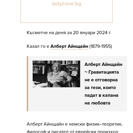
Късметче на деня за 20 януари 2024 г.
Казал го е
Алберт Айнщайн
(1879-1955)
Алберт Айнщайн
~ Гравитацията
не е отговорна
за тези, които
падат в капана
на любовта
Алберт Айнщайн е немски физик–теоретик,
философ и писател от еврейски произход,