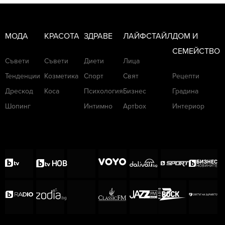
МОДА
КРАСОТА
ЗДРАВЕ
ЛАЙФСТАЙЛ
ДОМ И
СЕМЕЙСТВО
Съвети
Съвети
Диети
Лица
Тенденции
Козметика
Спорт
Свят
Рецепти
Дрескод
Коса
Психология
Бизнес
Градина
Шопинг
Интимно
Артbox
Интериор