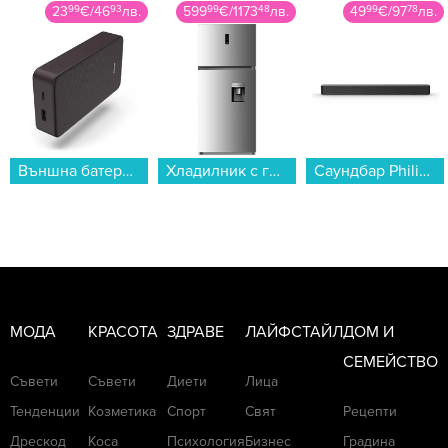
23
99
€
/
46
93
лв.
599
99
€
/
1173
48
лв.
49
99
€
/
97
78
лв.
Външна батерия Hama 201715, "Colour 20" тъмно лилавo 20000 mAh...
Хладилник с горна камера Crown CFN500WDX , 479 l, E , No Frost , Инокс...
Саундбар Philips TAB4000/10...
МОДА
КРАСОТА
ЗДРАВЕ
ЛАЙФСТАЙЛ
ДОМ И
СЕМЕЙСТВО
Съвети
Съвети
Диети
Лица
Тенденции
Козметика
Спорт
Свят
Рецепти
Дрескод
Коса
Психология
Бизнес
Градина