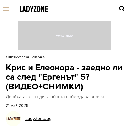
Въве
търс
/
ЕРГЕНЪТ 2026 – СЕЗОН 5
дума
Крис и Елеонора - заедно ли
и
нати
са след "Ергенът" 5?
Enter
(ВИДЕО+СНИМКИ)
Двойката се сгоди, любовта побеждава всичко!
21 май 2026
LadyZone.bg