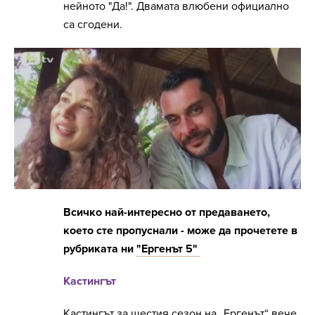
нейното "Да!". Двамата влюбени официално
са сгодени.
Всичко най-интересно от предаването,
което сте пропуснали - може да прочетете в
рубриката ни
"Ергенът 5"
Кастингът
Кастингът за шестия сезон на „Ергенът“ вече