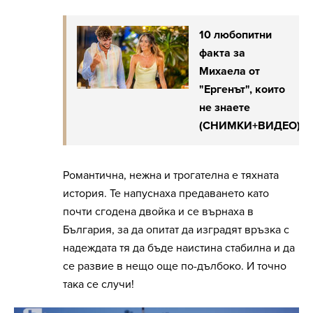
10 любопитни
факта за
Михаела от
"Ергенът", които
не знаете
(СНИМКИ+ВИДЕО)
Романтична, нежна и трогателна е тяхната
история. Те напуснаха предаването като
почти сгодена двойка и се върнаха в
България, за да опитат да изградят връзка с
надеждата тя да бъде наистина стабилна и да
се развие в нещо още по-дълбоко. И точно
така се случи!