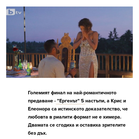
Големият финал на най-романтичното
предаване -
"Ергенът" 5
настъпи, а Крис и
Елеонора са истинското доказателство, че
любовта в риалити формат не е химера.
Двамата се сгодиха и оставиха зрителите
без дъх.