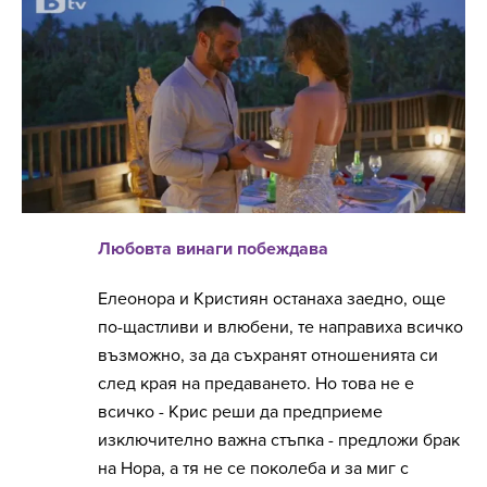
Любовта винаги побеждава
Елеонора и Кристиян останаха заедно, още
по-щастливи и влюбени, те направиха всичко
възможно, за да съхранят отношенията си
след края на предаването. Но това не е
всичко - Крис реши да предприеме
изключително важна стъпка - предложи брак
на Нора, а тя не се поколеба и за миг с