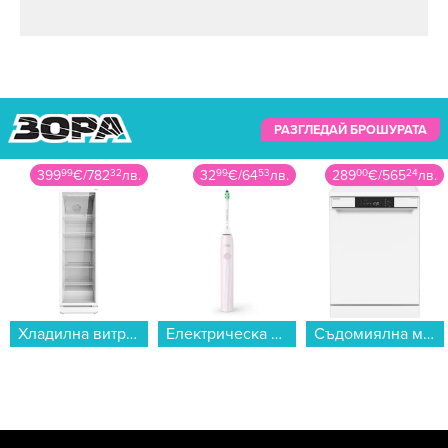
РАЗГЛЕДАЙ БРОШУРАТА
399
99
€
/
782
32
лв.
32
99
€
/
64
53
лв.
289
00
€
/
565
24
лв.
Хладилна витрина Crown SC350WH , 350 l, C , Бял...
Електрическа четка за зъби Philips HX4022/03 Sonicare...
Съдомиялна машина Sharp QW–NA1BF47EW , 13 комплекта, 600 Ш, мм, E...