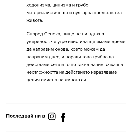
хедонизма, цинизма и грубо
материалистичната и вулгарна представа за
живота.
Според Сенека, нищо не ни вдъхва
увереност, че утре наистина ще имаме време
да направим онова, което можем да
направим днес, и поради това трябва да
действаме сега и то по такъв начин, сякаш в
неотложността на действието изразяваме
целия смисъл на живота си.
Последвай ни в