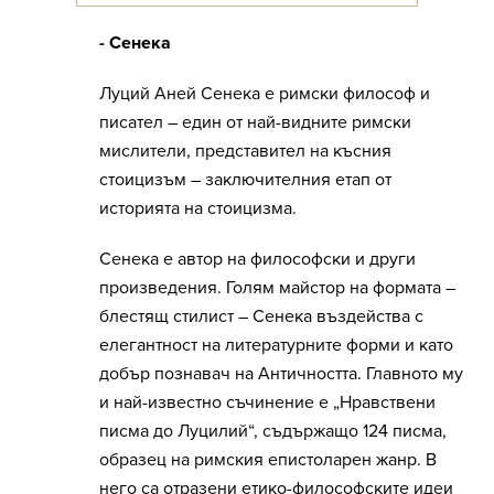
- Сенека
Луций Аней Сенека е римски философ и
писател – един от най-видните римски
мислители, представител на късния
стоицизъм – заключителния етап от
историята на стоицизма.
Сенека е автор на философски и други
произведения. Голям майстор на формата –
блестящ стилист – Сенека въздейства с
елегантност на литературните форми и като
добър познавач на Античността. Главното му
и най-известно съчинение е „Нравствени
писма до Луцилий“, съдържащо 124 писма,
образец на римския епистоларен жанр. В
него са отразени етико-философските идеи