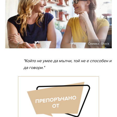
Снимка: iStock
"Който не умее да мълчи, той не е способен и
да говори."