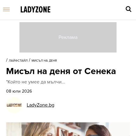
Въве
търс
/
/
ЛАЙФСТАЙЛ
МИСЪЛ НА ДЕНЯ
дума
Мисъл на деня от Сенека
и
нати
"Който не умее да мълчи...
Enter
08 юли 2026
LadyZone.bg