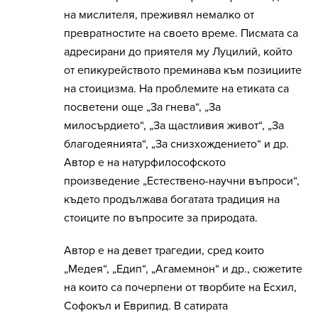
на мислителя, преживял немалко от
превратностите на своето време. Писмата са
адресирани до приятеля му Луцилий, който
от епикурейството преминава към позициите
на стоицизма. На проблемите на етиката са
посветени още „За гнева“, „За
милосърдието“, „За щастливия живот“, „За
благодеянията“, „За снизхождението“ и др.
Автор е на натурфилософското
произведение „Естествено-научни въпроси“,
където продължава богатата традиция на
стоиците по въпросите за природата.
Автор е на девет трагедии, сред които
„Медея“, „Едип“, „Агамемнон“ и др., сюжетите
на които са почерпени от творбите на Есхил,
Софокъл и Еврипид. В сатирата