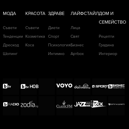
МОДА
КРАСОТА
ЗДРАВЕ
ЛАЙФСТАЙЛ
ДОМ И
СЕМЕЙСТВО
Съвети
Съвети
Диети
Лица
Тенденции
Козметика
Спорт
Свят
Рецепти
Дрескод
Коса
Психология
Бизнес
Градина
Шопинг
Интимно
Артbox
Интериор