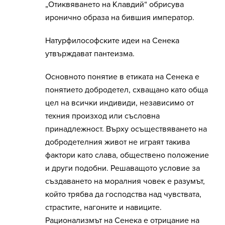
„Отиквяването на Клавдий“ обрисува
иронично образа на бившия император.
Натурфилософските идеи на Сенека
утвърждават пантеизма.
Основното понятие в етиката на Сенека е
понятието добродетел, схващано като обща
цел на всички индивиди, независимо от
техния произход или съсловна
принадлежност. Върху осъществяването на
добродетелния живот не играят такива
фактори като слава, обществено положение
и други подобни. Решаващото условие за
създаването на моралния човек е разумът,
който трябва да господства над чувствата,
страстите, нагоните и навиците.
Рационализмът на Сенека е отрицание на