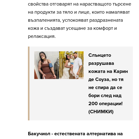
свойства отговарят на нарастващото търсене
на продукти за тяло и лице, които намаляват
възпаленията, успокояват раздразнената
кожа и създават усещане за комфорт и
релаксация.
Слънцето
разрушава
кожата на Карин
де Соуза, но тя
не спира да се
бори след над
200 операции!
(СНИМКИ)
Бакучиол - естествената алтернатива на