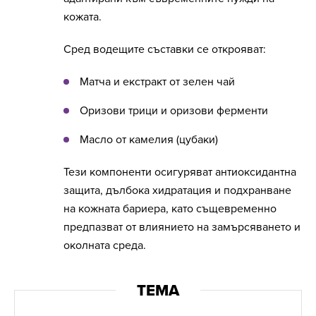
кожата.
Сред водещите съставки се открояват:
Матча и екстракт от зелен чай
Оризови трици и оризови ферменти
Масло от камелия (цубаки)
Тези компоненти осигуряват антиоксидантна
защита, дълбока хидратация и подхранване
на кожната бариера, като същевременно
предпазват от влиянието на замърсяването и
околната среда.