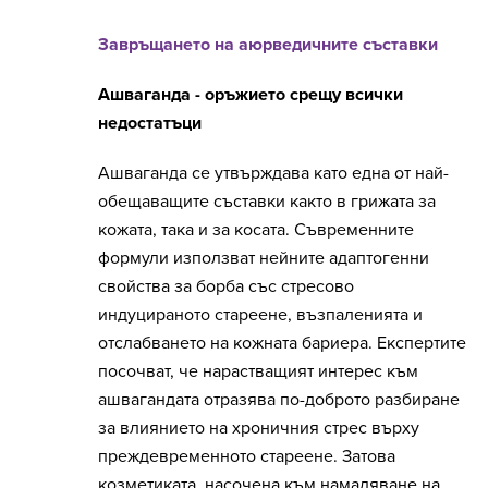
Завръщането на аюрведичните съставки
Ашваганда - оръжието срещу всички
недостатъци
Ашваганда се утвърждава като една от най-
обещаващите съставки както в грижата за
кожата, така и за косата. Съвременните
формули използват нейните адаптогенни
свойства за борба със стресово
индуцираното стареене, възпаленията и
отслабването на кожната бариера. Експертите
посочват, че нарастващият интерес към
ашвагандата отразява по-доброто разбиране
за влиянието на хроничния стрес върху
преждевременното стареене. Затова
козметиката, насочена към намаляване на