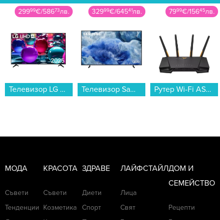
329
99
€
/
645
41
лв.
79
99
€
/
156
45
лв.
749
99
€
/
1466
86
лв.
Телевизор Samsung QE43Q8FAAUXXH , 108 см, 3840x2160 UHD-4K , 43 inch, QLED ...
Рутер Wi-Fi ASUS TUF Gaming AX3000 V2 Dual-Band...
Саундбар JBL BAR 800 JBLBAR800M2BLKEP...
МОДА
КРАСОТА
ЗДРАВЕ
ЛАЙФСТАЙЛ
ДОМ И
СЕМЕЙСТВО
Съвети
Съвети
Диети
Лица
Тенденции
Козметика
Спорт
Свят
Рецепти