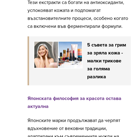
Тези екстракти са богати на антиоксиданти,
успокояват кожата и подпомагат
възстановителните процеси, особено когато
са включени във ферментирали формули.
5 съвета за грим
за зряла кожа -
малки трикове
за голяма
разлика
Японската философия за красота остава
актуална
Японските марки продължават да черпят
вдъхновение от вековни традиции,
адаптирани към съвременните нужди на