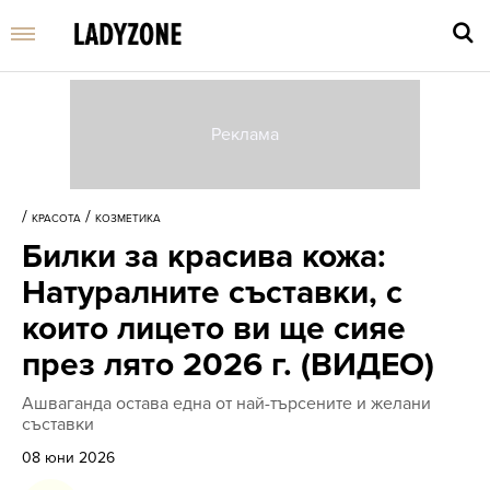
Въве
търс
/
/
КРАСОТА
КОЗМЕТИКА
дума
Билки за красива кожа:
и
нати
Натуралните съставки, с
Enter
които лицето ви ще сияе
през лято 2026 г. (ВИДЕО)
Ашваганда остава една от най-търсените и желани
съставки
08 юни 2026