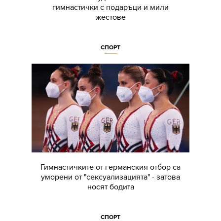
гимнастички с подаръци и мили
жестове
СПОРТ
Гимнастичките от германския отбор са
уморени от "сексуализацията" - затова
носят бодита
СПОРТ