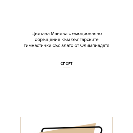
Цветана Манева с емоционално
обръщение към българските
гимнастички със злато от Олимпиадата
СПОРТ