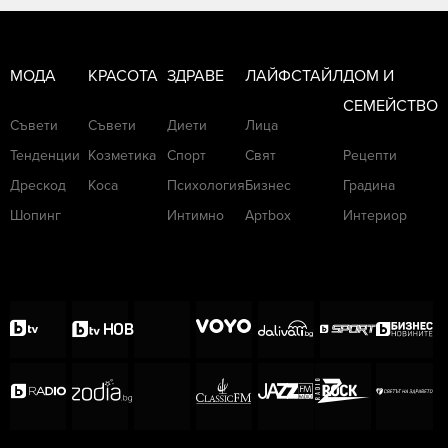
МОДА
КРАСОТА
ЗДРАВЕ
ЛАЙФСТАЙЛ
ДОМ И
СЕМЕЙСТВО
Съвети
Съвети
Диети
Лица
Тенденции
Козметика
Спорт
Свят
Рецепти
Дрескод
Коса
Психология
Бизнес
Градина
Шопинг
Интимно
Артbox
Интериор