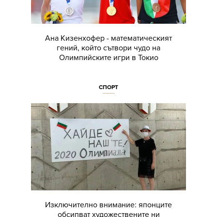
Ана Кизенхофер - математическият
гений, който сътвори чудо на
Олимпийските игри в Токио
СПОРТ
Изключително внимание: японците
обсипват художествените ни