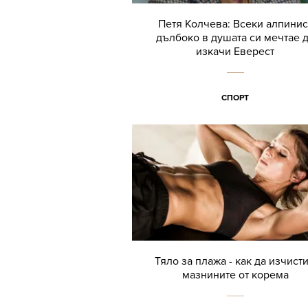
Петя Колчева: Всеки алпинис
дълбоко в душата си мечтае 
изкачи Еверест
СПОРТ
Тяло за плажа - как да изчист
мазнините от корема