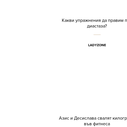
Какви упражнения да правим 
диастаза?
LADYZONE
Азис и Десислава свалят килог
във фитнеса