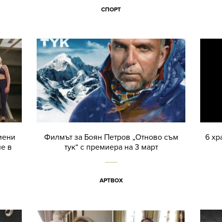
СПОРТ
иени
Филмът за Боян Петров „Отново съм
6 хр
е в
тук“ с премиера на 3 март
АРТBOX