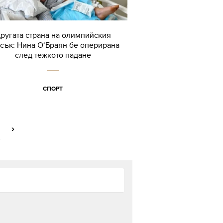
ругата страна на олимпийския
сък: Нина О‘Браян бе оперирана
след тежкото падане
СПОРТ
›