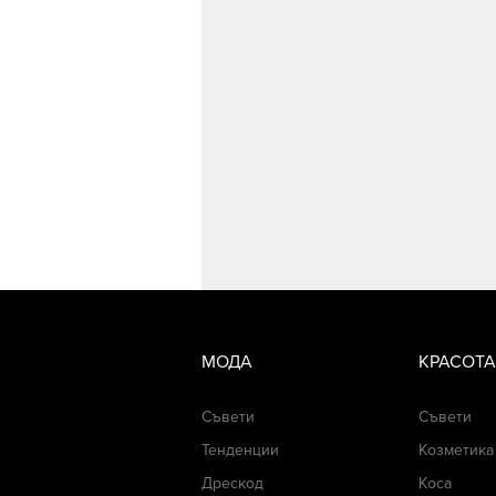
МОДА
КРАСОТА
Съвети
Съвети
Тенденции
Козметика
Дрескод
Коса