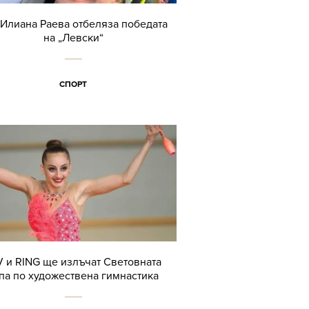
 Илиана Раева отбеляза победата
на „Левски“
СПОРТ
V и RING ще излъчат Световната
па по художествена гимнастика