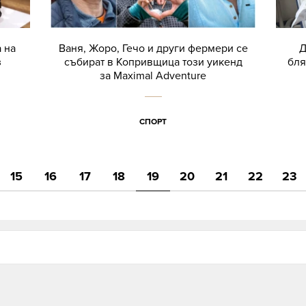
 на
Ваня, Жоро, Гечо и други фермери се
Д
з
събират в Копривщица този уикенд
бля
за Maximal Adventure
СПОРТ
15
16
17
18
19
20
21
22
23