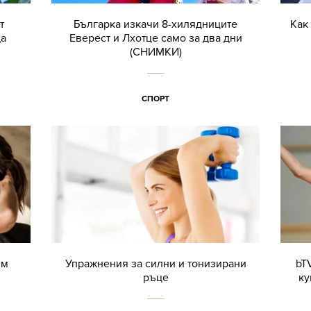
т
Българка изкачи 8-хилядниците
Как
да
Еверест и Лхотце само за два дни
(СНИМКИ)
СПОРТ
им
Упражнения за силни и тонизирани
bT
ръце
ку