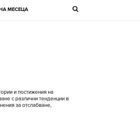
НА МЕСЕЦА
Въведете
търсената
дума
и
натиснете
Enter
тории и постижения на
аване с различни тенденции в
жнения за отслабване,