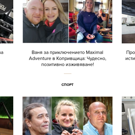
за
Ваня за приключението Maximal
Прое
Adventure в Копривщица: Чудесно,
исти
позитивно изживяване!
СПОРТ