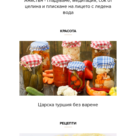
Анистън - гладуване, медитация, сок от
целина и плискане на лицето с ледена
вода
КРАСОТА
Царска туршия без варене
РЕЦЕПТИ