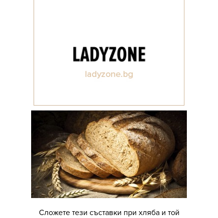
Сложете тези съставки при хляба и той