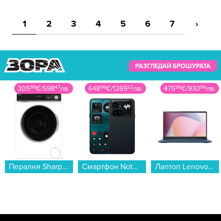
1
2
3
4
5
6
7
›
РАЗГЛЕДАЙ БРОШУРАТА
305
99
€
/
598
47
лв.
648
99
€
/
1269
32
лв.
475
99
€
/
930
96
лв.
Пералня Sharp ES-NFB814AWNA , 1400 об./мин., 8.00 kg, A , Бял...
Смартфон Nothing Phone (4a) PRO 256/12 BLACK , 12 GB, 256 GB...
Лаптоп Lenovo IDEAPAD SLIM 3 15AMN8 82XQ01F3BM , 15.60 , 16 , 512GB SSD , AMD Radeon 610M Graphics , AMD Ryzen 5 40 QUAD CORE , Без OS...