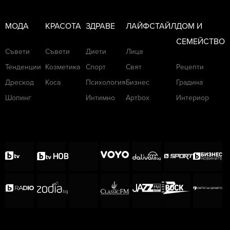
МОДА
КРАСОТА
ЗДРАВЕ
ЛАЙФСТАЙЛ
ДОМ И
СЕМЕЙСТВО
Съвети
Съвети
Диети
Лица
Тенденции
Козметика
Спорт
Свят
Рецепти
Дрескод
Коса
Психология
Бизнес
Градина
Шопинг
Интимно
Артbox
Интериор