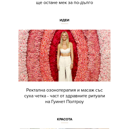
ще остане мек за по-дълго
ИДЕИ
Ректална озонотерапия и масаж със
суха четка - част от здравните ритуали
на Гуинет Полтроу
КРАСОТА