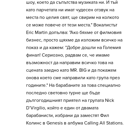
шоу, което да съпътства музиката ни. И тъй
като парчетата ни имат чудесен отзвук на
места по целия свят, ще свирим на колкото
се може повече от тези места." Вокалистът
Eric Martin допълва: "Ако бяхме от филмовия
бизнес, просто щяхме да изложим всичко на
показ и да кажем: "Добре дошли на Големия
финал! Сериозно, радвам се, че имаме
възможност да направим всичко това на
сцената заедно като MR. BIG и да покажем
онова което сме направили като група през
годините." На барабаните за това специално
последно световно турне ще бъде
дългогодишният приятел на групата Nick
D’Virgilio, който е един от двамата
барабанисти, избрани да заместят Фил
Колинс в Genesis в албума Calling All Stations.