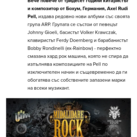
Вече повече от тридесет години китаристът
и композитор от Бохум, Германия, Axel Rudi
Pell,
издава редовно нови албуми със своята
група ARP. Групата се състои от певецът
Johnny Gioeli, басистът Volker Krawczak,
клавиристът Ferdy Doernberg и барабанистът
Bobby Rondinelli (ex-Rainbow) - перфектно
смазана хард рок машина, която не спира да
изпълнява композициите на Pell по
изключителен начин и същевременно да ги
обогатява със собствените запазени марки
на всеки музикант.