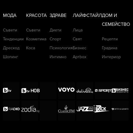
МОДА
КРАСОТА
ЗДРАВЕ
ЛАЙФСТАЙЛ
ДОМ И
СЕМЕЙСТВО
Съвети
Съвети
Диети
Лица
Тенденции
Козметика
Спорт
Свят
Рецепти
Дрескод
Коса
Психология
Бизнес
Градина
Шопинг
Интимно
Артbox
Интериор
Primal Fear са основани през октомври 1997
г. от Ralf Scheepers and Mat Sinner.
Дебютният им албум Primal Fear е издаден
през февруари 1998 г. и влиза в немската
класация за LP на 48 място, като по този
начин се превръща в едно от най-високите
места в класацията за дебютен албум в