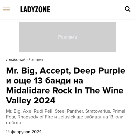
Въве
търс
/
/
ЛАЙФСТАЙЛ
АРТBOX
дума
Mr. Big, Accept, Deep Purple
и
нати
и още 13 банди на
Enter
Midalidare Rock In The Wine
Valley 2024
Mr. Big, Axel Rudi Pell, Steel Panther, Stratovarius, Primal
Fear, Rhapsody of Fire и Jelusick ще забиват на 13 юли
събота
14 февруари 2024