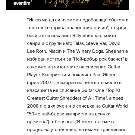
"Искахме да си вземем подобаващо сбогом и
това ни се струва правилният начин", твърди
басистът и вокалист Billy Sheehan, който
свири и с групи като Talas, Steve Vai, David
Lee Roth, Niacin и The Winery Dogs. Sheehan е
избиран пет пъти за "Най-добър рок басист" в
анкетите на читателите на списание Guitar
Player. Китаристът и вокалист Paul Gilbert
(през 2007 г. е избран на четвърто място в
класацията на списание Guitar One "Top 10
Greatest Guitar Shredders of All Time", а през
2008 г. е включен и в списъка на Guitar World
"50-те най-бързи китаристи на всички
времена") отбелязва: "В момента сме в
процес на уточняване, да имаме грандиозно