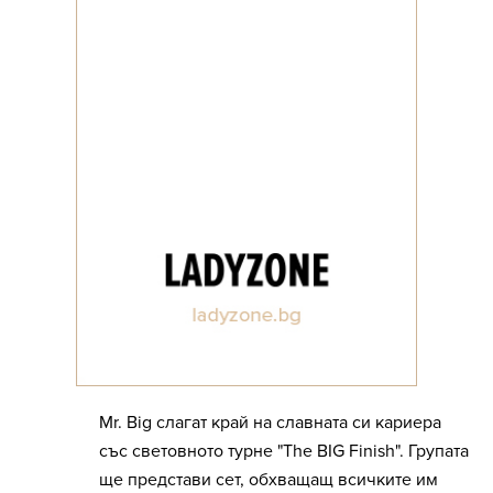
Mr. Big слагат край на славната си кариера
със световното турне "The BIG Finish". Групата
ще представи сет, обхващащ всичките им