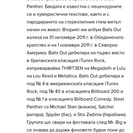
Panther. Бандата е известна с нецензурните
си и хумористични текстове, както и с
пародирането на стереотипния глем метъл
начин на живот. Вторият им албум Balls Out
излиза на 31 октомври 2011 г. в Обединеното
кралство и на 1 ноември 2011 г. в Северна
Америка. Balls Out дебютира на първо място
в британската класация iTunes Rock,
изпреварвайки TH1RT3EN на Megadeth и Lulu
на Lou Reed и Metallica. Balls Out дебютира и
под № 4 в американската класация iTunes
Rock, под № 40 в класацията Billboard 200 и
под № 1 в класацията Billboard Comedy. Steel
Panther са Michael Starr (вокали), Satchel
(китара), Spyder (бас), и Stix Zadinia (барабани).
Групата ще свири на фестивала след Mr. Big и
се очаква да държи феновете будни поне до