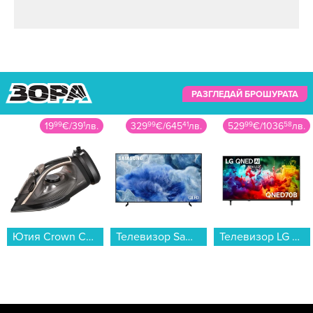
свят. Междувременно стабилна поредица от
признати албуми, сред които сертифицирани
образци на жанра като Visions (1997) и Destiny
(1998), разчупват мелодичния модел.
Последният албум на бандата (Survive) излиза
РАЗГЛЕДАЙ БРОШУРАТА
през 2022 и е смятан за най-автентичния
албум досега. Групата днес е Timo Kotipelto
329
99
€
/
645
41
лв.
529
99
€
/
1036
58
лв.
34
99
€
/
68
44
лв.
(вокали), Jens Johansson (клавишни), Lauri
Porra (бас и вокали), Matias Kupiainen (китара
и вокали) и Rolf Pilve (барабани).
Телевизор Samsung QE43Q8FAAUXXH , 108 см, 3840x2160 UHD-4K , 43 inch, QLED ...
Телевизор LG 55QNED70B3C , 139 см, 3840x2160 UHD-4K , 55 inch, Mini LED , Smart TV , Web Os...
Машина за вакуумиране Crown VM1030SP , 100 W...