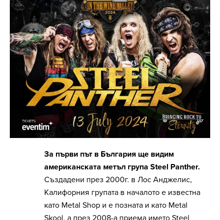
За първи път в България ще видим
американската метъл група Steel Panther.
Създадени през 2000г. в Лос Анджелис,
Калифорния групата в началото е известна
като Metal Shop и е позната и като Metal
Skool, а през 2008-а приема името Steel