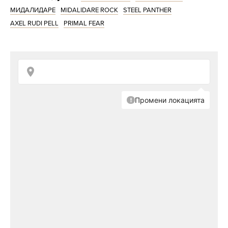
МИДАЛИДАРЕ
MIDALIDARE ROCK
STEEL PANTHER
AXEL RUDI PELL
PRIMAL FEAR
Stratovarius са заслужили правото да бъдат
смятани за истински легенди.
Близо 40
години след създаването си в Хелзинки,
Финландия, майсторите на мелодичния
пауър метъл са все още неудържими.
Излизайки от динамичната метъл сцена на
80-те години, Stratovarius бързо правят своя
отпечатък с ранни албуми като суровия
дебют Fright Night (1989) и по-сложното му
продължение Twilight Time (1992). Противно
на общоприетия разказ за съдбата на метъла
през 90-те години, Stratovarius прекарват
десетилетието във все по-голям успех, като
сами определят европейския пауър метъл
звук и правят непрестанни турнета по целия