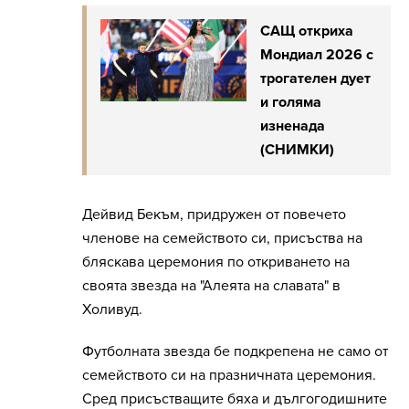
САЩ откриха
Мондиал 2026 с
трогателен дует
и голяма
изненада
(СНИМКИ)
Дейвид Бекъм, придружен от повечето
членове на семейството си, присъства на
бляскава церемония по откриването на
своята звезда на "Алеята на славата" в
Холивуд.
Футболната звезда бе подкрепена не само от
семейството си на празничната церемония.
Сред присъстващите бяха и дългогодишните