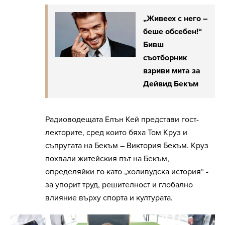
„Живеех с него –
беше обсебен!“
Бивш
съотборник
взриви мита за
Дейвид Бекъм
Радиоводещата Елън Кей представи гост-
лекторите, сред които бяха Том Круз и
съпругата на Бекъм – Виктория Бекъм. Круз
похвали житейския път на Бекъм,
определяйки го като „холивудска история“ -
за упорит труд, решителност и глобално
влияние върху спорта и културата.