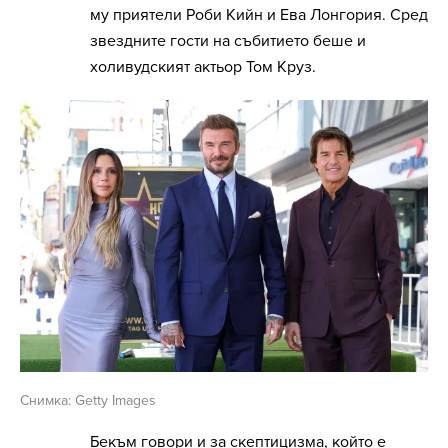
му приятели Роби Кийн и Ева Лонгория. Сред
звездните гости на събитието беше и
холивудският актьор Том Круз.
Снимка: Getty Images
Бекъм говори и за скептицизма, който е