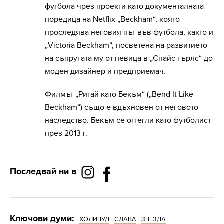
футбола чрез проекти като документалната
поредица на Netflix „Beckham“, която
проследява неговия път във футбола, както и
„Victoria Beckham“, посветена на развитието
на съпругата му от певица в „Спайс гърлс“ до
моден дизайнер и предприемач.
Филмът „Ритай като Бекъм“ („Bend It Like
Beckham“) също е вдъхновен от неговото
наследство. Бекъм се оттегли като футболист
през 2013 г.
Последвай ни в
Ключови думи:
ХОЛИВУД
СЛАВА
ЗВЕЗДА