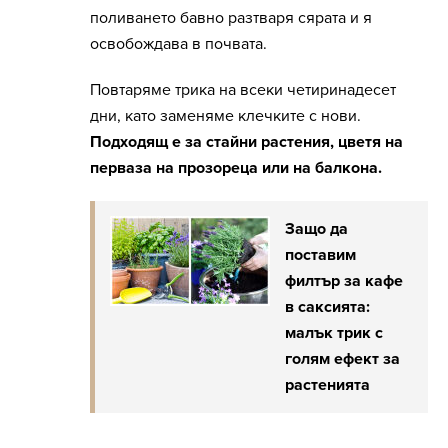
поливането бавно разтваря сярата и я
освобождава в почвата.
Повтаряме трика на всеки четиринадесет
дни, като заменяме клечките с нови.
Подходящ е за стайни растения, цветя на
перваза на прозореца или на балкона.
Защо да
поставим
филтър за кафе
в саксията:
малък трик с
голям ефект за
растенията