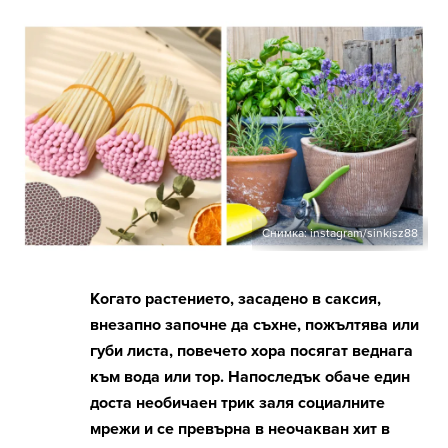
Снимка: instagram/sinkisz88
Когато растението, засадено в саксия,
внезапно започне да съхне, пожълтява или
губи листа, повечето хора посягат веднага
към вода или тор. Напоследък обаче един
доста необичаен трик заля социалните
мрежи и се превърна в неочакван хит в