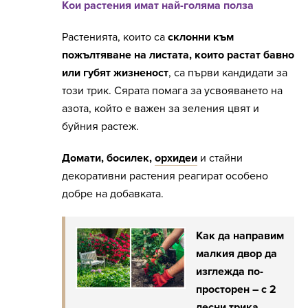
Кои растения имат най-голяма полза
Растенията, които са
склонни към
пожълтяване на листата, които растат бавно
или губят жизненост
, са първи кандидати за
този трик. Сярата помага за усвояването на
азота, който е важен за зеления цвят и
буйния растеж.
Домати, босилек,
орхидеи
и стайни
декоративни растения реагират особено
добре на добавката.
Как да направим
малкия двор да
изглежда по-
просторен – с 2
лесни трика