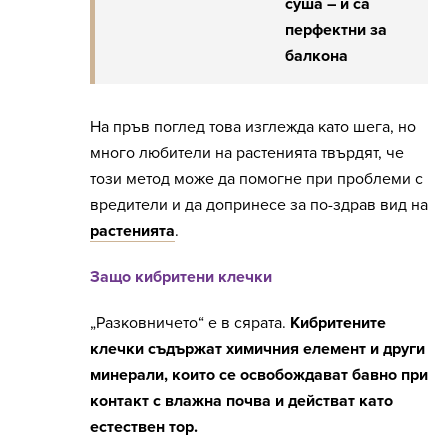
суша – и са
перфектни за
балкона
На пръв поглед това изглежда като шега, но
много любители на растенията твърдят, че
този метод може да помогне при проблеми с
вредители и да допринесе за по-здрав вид на
растенията
.
Защо кибритени клечки
„Разковничето“ е в сярата.
Кибритените
клечки съдържат химичния елемент и други
минерали, които се освобождават бавно при
контакт с влажна почва и действат като
естествен тор.