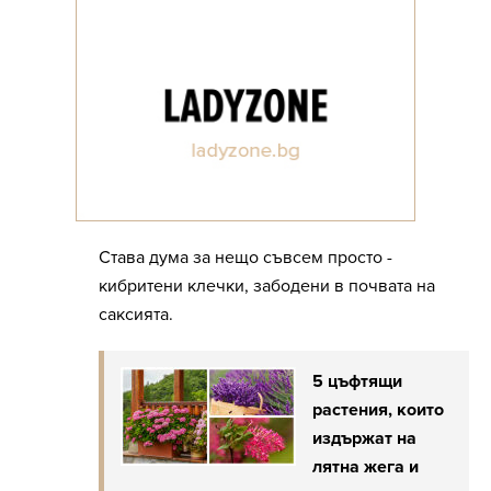
Става дума за нещо съвсем просто -
кибритени клечки, забодени в почвата на
саксията.
5 цъфтящи
растения, които
издържат на
лятна жега и