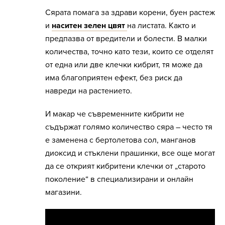
Сярата помага за здрави корени, буен растеж
и
наситен зелен цвят
на листата. Както и
предпазва от вредители и болести. В малки
количества, точно като тези, които се отделят
от една или две клечки кибрит, тя може да
има благоприятен ефект, без риск да
навреди на растението.
И макар че съвременните кибрити не
съдържат голямо количество сяра – често тя
е заменена с бертолетова сол, манганов
диоксид и стъклени прашинки, все още могат
да се открият кибритени клечки от „старото
поколение“ в специализирани и онлайн
магазини.