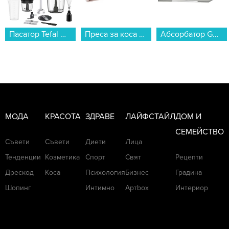
Пасатор Tefal HB67G830 , 1000 W, 500/800...
Преса за коса Remington S9100 PROluxe...
Абсорбатор Gorenje WHU629EX/M...
МОДА
КРАСОТА
ЗДРАВЕ
ЛАЙФСТАЙЛ
ДОМ И
СЕМЕЙСТВО
Съвети
Съвети
Диети
Лица
Тенденции
Козметика
Спорт
Свят
Рецепти
Дрескод
Коса
Психология
Бизнес
Градина
Шопинг
Интимно
Артbox
Интериор