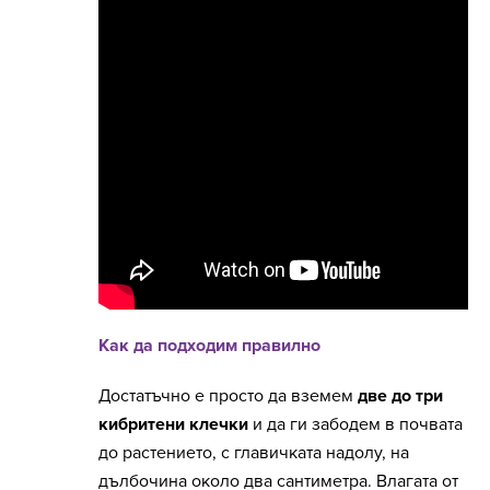
Как да подходим правилно
Достатъчно е просто да вземем
две до три
кибритени клечки
и да ги забодем в почвата
до растението, с главичката надолу, на
дълбочина около два сантиметра. Влагата от