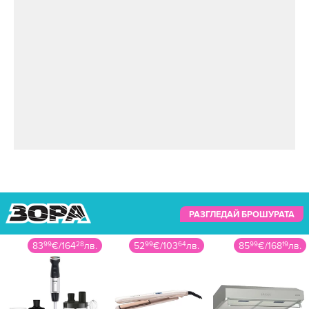
РАЗГЛЕДАЙ БРОШУРАТА
83
99
€
/
164
28
лв.
52
99
€
/
103
64
лв.
85
99
€
/
168
19
лв.