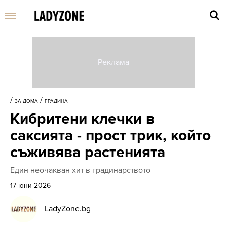
Въве
търс
/
/
ЗА ДОМА
ГРАДИНА
дума
Кибритени клечки в
и
нати
саксията - прост трик, който
Enter
съживява растенията
Един неочакван хит в градинарството
17 юни 2026
LadyZone.bg