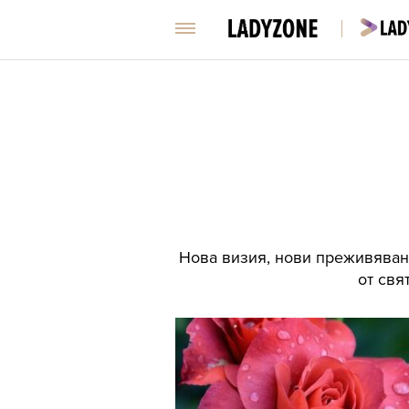
Нова визия, нови преживявани
от свя