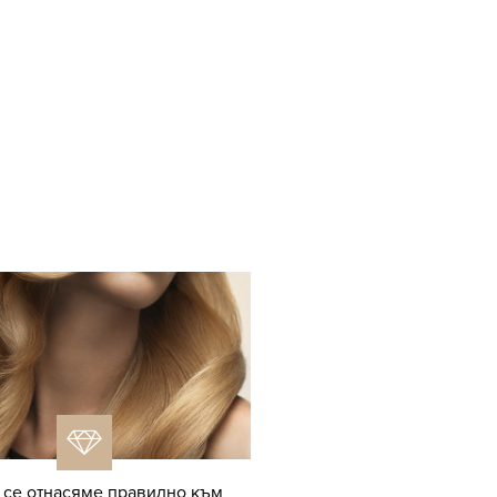
 се отнасяме правилно към