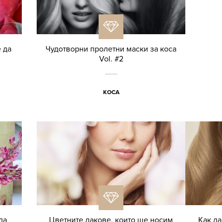
 да
Чудотворни пролетни маски за коса
Vol. #2
КОСА
да
Цветните лакове, които ще носим
Как да