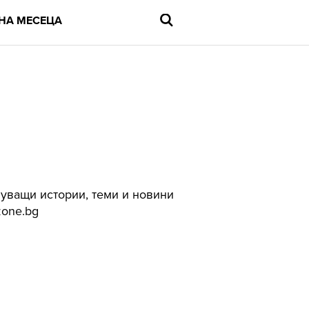
НА МЕСЕЦА
Въведете
търсената
дума
и
натиснете
Enter
нуващи истории, теми и новини
zone.bg