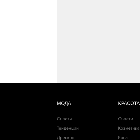
МОДА
КРАСОТА
Съвети
Съвети
Тенденции
Козметика
Дрескод
Коса