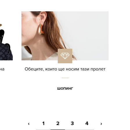
на
Обеците, които ще носим тази пролет
ШОПИНГ
‹
1
2
3
4
›