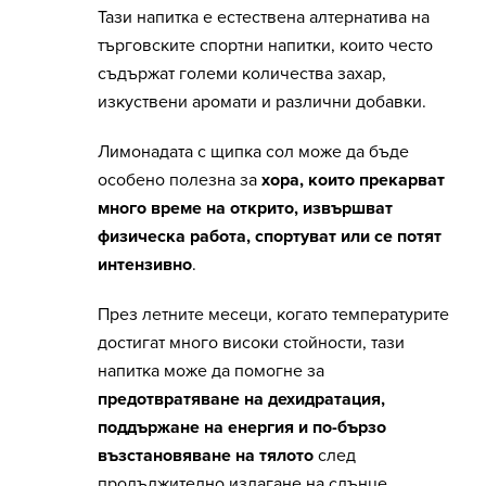
Тази напитка е естествена алтернатива на
търговските спортни напитки, които често
съдържат големи количества захар,
изкуствени аромати и различни добавки.
Лимонадата с щипка сол може да бъде
особено полезна за
хора, които прекарват
много време на открито, извършват
физическа работа, спортуват или се потят
интензивно
.
През летните месеци, когато температурите
достигат много високи стойности, тази
напитка може да помогне за
предотвратяване на дехидратация,
поддържане на енергия и по-бързо
възстановяване на тялото
след
продължително излагане на слънце.