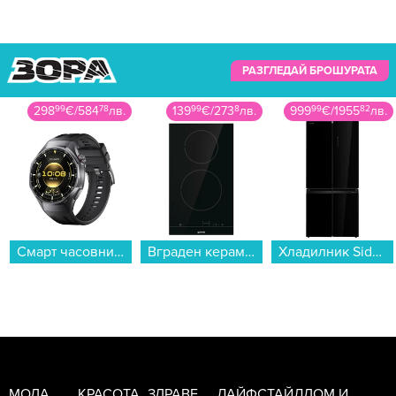
РАЗГЛЕДАЙ БРОШУРАТА
298
99
€
/
584
78
лв.
139
99
€
/
273
8
лв.
999
99
€
/
1955
82
лв.
Смарт часовник Huawei WATCH GT 6 PRO BLACK 46mm Atum-B29F 55020FTU , 1.47...
Вграден керамичен плот Gorenje ECT321BSC , Електрически...
Хладилник Side-by-Side Toshiba GR-RF677WI-PGJ(22) , 515 l, E , No Frost , Черен...
МОДА
КРАСОТА
ЗДРАВЕ
ЛАЙФСТАЙЛ
ДОМ И