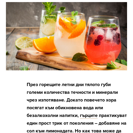
През горещите летни дни тялото губи
големи количества течности и минерали
чрез изпотяване. Докато повечето хора
посягат към обикновена вода или
безалкохолни напитки,
гърците
практикуват
един прост трик от поколения – добавяне на
сол към
лимонадата
. Но как това може да