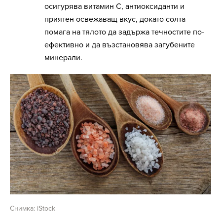
осигурява витамин C, антиоксиданти и
приятен освежаващ вкус, докато солта
помага на тялото да задържа течностите по-
ефективно и да възстановява загубените
минерали.
Снимка: iStock