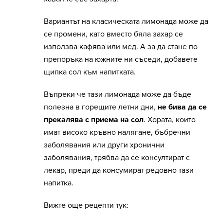
Вариантът на класическата лимонада може да
се промени, като вместо бяла захар се
използва кафява или мед. А за да стане по
препоръка на южните ни съседи, добавете
щипка сол към напитката.
Въпреки че тази лимонада може да бъде
полезна в горещите летни дни,
не бива да се
прекалява с приема на сол
. Хората, които
имат високо кръвно налягане, бъбречни
заболявания или други хронични
заболявания, трябва да се консултират с
лекар, преди да консумират редовно тази
напитка.
Вижте още рецепти тук: