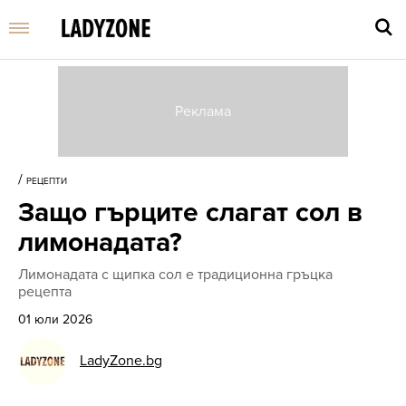
Въве
търс
/
РЕЦЕПТИ
дума
Защо гърците слагат сол в
и
нати
лимонадата?
Enter
Лимонадата с щипка сол е традиционна гръцка
рецепта
01 юли 2026
LadyZone.bg