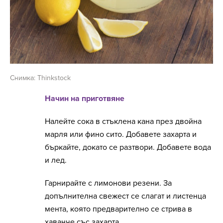
Снимка: Thinkstock
Начин на приготвяне
Налейте сока в стъклена кана през двойна
марля или фино сито. Добавете захарта и
бъркайте, докато се разтвори. Добавете вода
и лед.
Гарнирайте с лимонови резени. За
допълнителна свежест се слагат и листенца
мента, която предварително се стрива в
хаванче със захарта.