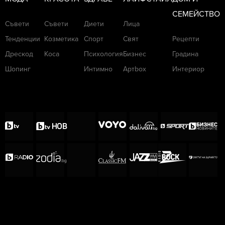
СЕМЕЙСТВО
Съвети
Съвети
Диети
Лица
Тенденции
Козметика
Спорт
Свят
Рецепти
Дрескод
Коса
Психология
Бизнес
Градина
Шопинг
Интимно
Артbox
Интериор