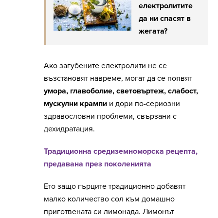
електролитите
да ни спасят в
жегата?
Ако загубените електролити не се
възстановят навреме, могат да се появят
умора, главоболие, световъртеж, слабост,
мускулни крампи
и дори по-сериозни
здравословни проблеми, свързани с
дехидратация.
Традиционна средиземноморска рецепта,
предавана през поколенията
Ето защо гърците традиционно добавят
малко количество сол към домашно
приготвената си лимонада. Лимонът