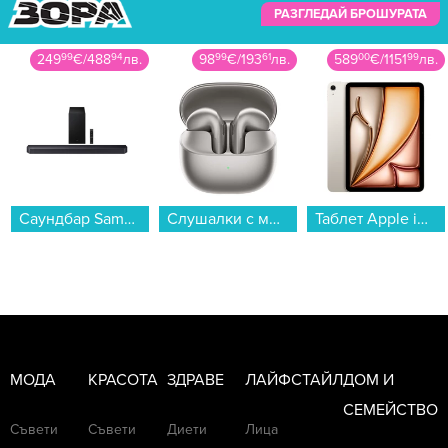
РАЗГЛЕДАЙ БРОШУРАТА
249
99
€
/
488
94
лв.
98
99
€
/
193
61
лв.
589
00
€
/
1151
99
лв.
Саундбар Samsung HW-Q600F...
Слушалки с микрофон Xiaomi BUDS 6 TITAN GREY BHR08OHGL , Bluetooth , IN-EAR (ТАПИ)...
Таблет Apple iPad Air 11" Wi-Fi 128GB Starlight mc9y4 , 128 GB, 8 GB...
МОДА
КРАСОТА
ЗДРАВЕ
ЛАЙФСТАЙЛ
ДОМ И
СЕМЕЙСТВО
Съвети
Съвети
Диети
Лица