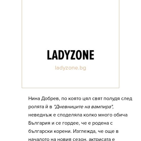
Нина Добрев, по която цял свят полудя след
ролята й в
"Дневниците на вампира"
,
неведнъж е споделяла колко много обича
България и се гордее, че е родена с
български корени. Изглежда, че още в
началото на новия сезон, актрисата е