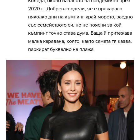
Коледа, около началото на пандемията през
2020 г. Добрев сподели, че е прекарала
няколко дни на къмпинг край морето, заедно
със семейството си, но не поясни за кой
къмпинг точно става дума. Баща й притежава
малка каравана, която, както самата тя казва,
паркират буквално на плажа.