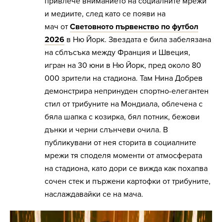
привлече вниманието на социалните мрежи
и медиите, след като се появи на
мач от
Световното първенство по футбол
2026
в Ню Йорк. Звездата е била забелязана
на сблъсъка между Франция и Швеция,
игран на 30 юни в Ню Йорк, пред около 80
000 зрители на стадиона. Там Нина Добрев
демонстрира непринуден спортно-елегантен
стил от трибуните на Мондиала, облечена с
бяла шапка с козирка, бял потник, бежови
дънки и черни слънчеви очила. В
публикувани от нея сторита в социалните
мрежи тя споделя моменти от атмосферата
на стадиона, като дори се вижда как похапва
сочен стек и пържени картофки от трибуните,
наслаждавайки се на мача.