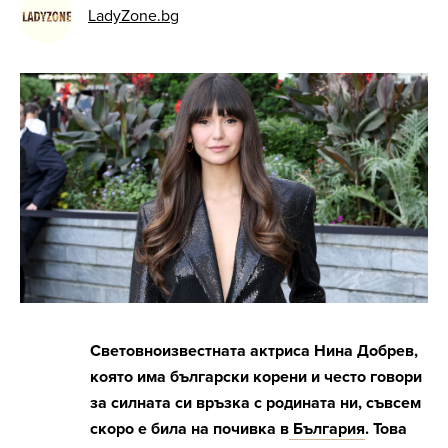
LadyZone.bg
Световноизвестната актриса Нина Добрев,
която има български корени и често говори
за силната си връзка с родината ни, съвсем
скоро е била на почивка в
България
. Това