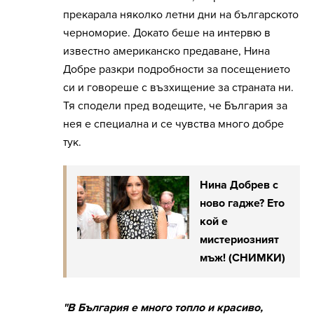
прекарала няколко летни дни на българското
черноморие. Докато беше на интервю в
известно американско предаване, Нина
Добре разкри подробности за посещението
си и говореше с възхищение за страната ни.
Тя сподели пред водещите, че България за
нея е специална и се чувства много добре
тук.
Нина Добрев с
ново гадже? Ето
кой е
мистериозният
мъж! (СНИМКИ)
"В България е много топло и красиво,