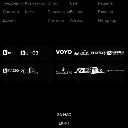
Тенденции
Козметика
Спорт
Свят
Рецепти
Дрескод
Коса
Психология
Бизнес
Градина
Шопинг
Интимно
Артbox
Интериор
ЗА НАС
ЕКИП