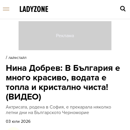
Въве
търс
/
ЛАЙФСТАЙЛ
дума
Нина Добрев: В България е
и
нати
много красиво, водата е
Enter
топла и кристално чиста!
(ВИДЕО)
Актрисата, родена в София, е прекарала няколко
летни дни на Българското Черноморие
03 юли 2026