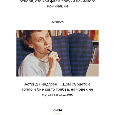
рекорд, ето кой филм получи най-много
номинации
АРТBOX
Астрид Линдгрен ~ Щом сърцето е
топло и бие както трябва, на човек не
му става студено
ЛИЦА