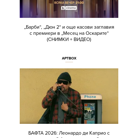
„Барби“, „Дюн 2“ и още касови заглавия
с премиери в „Месец на Оскарите“
(СНИМКИ + ВИДЕО)
АРТBOX
БАФТА 2026: Леонардо ди Каприо с