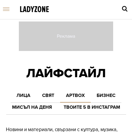
Въве
търс
дума
ЛАЙФСТАЙЛ
и
нати
Enter
ЛИЦА
СВЯТ
АРТBOX
БИЗНЕС
МИСЪЛ НА ДЕНЯ
ТВОИТЕ 5 В ИНСТАГРАМ
Новини и материали, свързани с култура, музика,