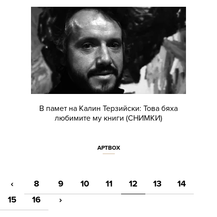
В памет на Калин Терзийски: Това бяха
любимите му книги (СНИМКИ)
АРТBOX
‹
8
9
10
11
12
13
14
15
16
›