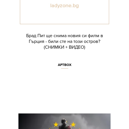
Брад Пит ще снима новия си филм в
Гърция - били сте на този остров?
(СНИМКИ + ВИДЕО)
АРТBOX