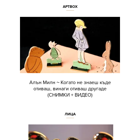
АРТBOX
Алън Милн ~ Когато не знаеш къде
отиваш, винаги отиваш другаде
(СНИМКИ + ВИДЕО)
ЛИЦА