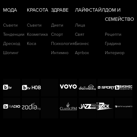
МОДА
КРАСОТА
ЗДРАВЕ
ЛАЙФСТАЙЛ
ДОМ И
СЕМЕЙСТВО
Съвети
Съвети
Диети
Лица
Тенденции
Козметика
Спорт
Свят
Рецепти
Дрескод
Коса
Психология
Бизнес
Градина
Шопинг
Интимно
Артbox
Интериор