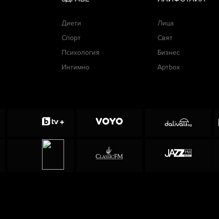
Диети
Лица
Спорт
Свят
Психология
Бизнес
Интимно
Артbox