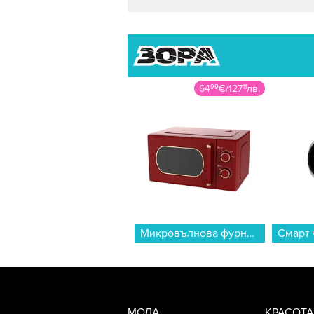
64
99
€
/
127
11
лв.
Микровълнова фурна Finlux FMO-2052 Rose , 20 Литри, 700 W...
МОДА
КРАСОТА