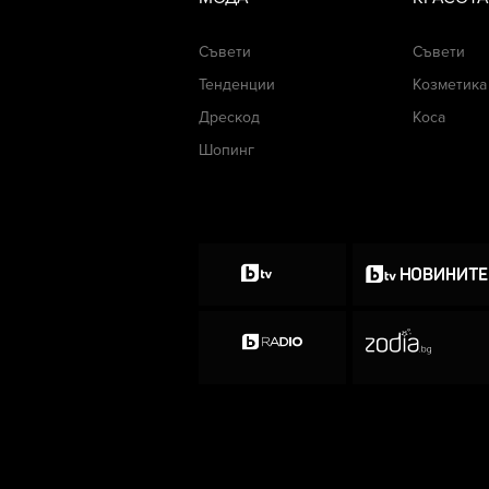
Съвети
Съвети
Тенденции
Козметика
Дрескод
Коса
Шопинг