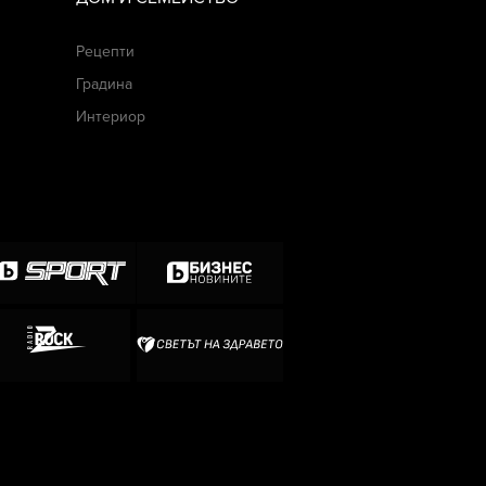
Рецепти
Градина
Интериор