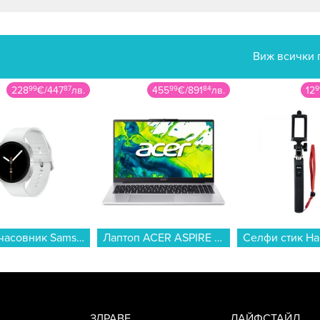
Виж всички 
228
99
€
/
447
87
лв.
455
99
€
/
891
84
лв.
12
9
Смарт часовник Samsung GALAXY WATCH 8 44mm SILVER SM-L330NZSA , 1.47 , 2 , 32 , 37.30 , Exynos W1000...
Лаптоп ACER ASPIRE LITE 15 AL15-45P-R2H1 NX.DLQEX.001 , 15.60 , 16 , 512GB SSSD , AMD Radeon Graphics , AMD Ryzen 7 5825U OCTA CORE , Без OS...
ЗДРАВЕ
ЛАЙФСТАЙЛ