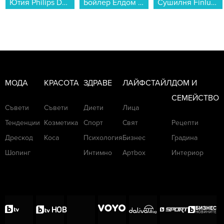
Ютия Philips DST8030/70...
Бойлер Елдом WVF08039F 80L 3KW , 3 , 75 , C , Вертикален...
Сушилня Finlux TDF-10AD3 , 10 kg, E , Бял...
МОДА
КРАСОТА
ЗДРАВЕ
ЛАЙФСТАЙЛ
ДОМ И
СЕМЕЙСТВО
Съвети
Съвети
Диети
Лица
Тенденции
Козметика
Спорт
Свят
Рецепти
Дрескод
Коса
Психология
Бизнес
Градина
Шопинг
Интимно
Артbox
Интериор