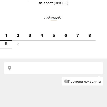
възраст (ВИДЕО)
ЛАЙФСТАЙЛ
1
2
3
4
5
6
7
8
9
›