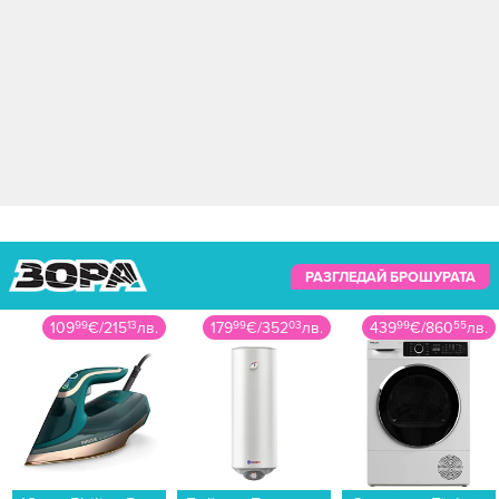
РАЗГЛЕДАЙ БРОШУРАТА
109
99
€
/
215
13
лв.
179
99
€
/
352
03
лв.
439
99
€
/
860
55
лв.