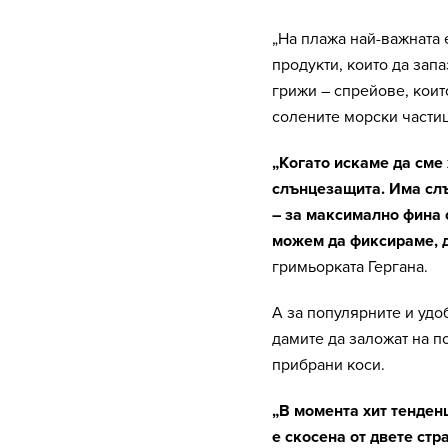
„На плажа най-важната 
продукти, които да зап
грижи – спрейове, коит
солените морски частиц
„Когато искаме да сме 
слънцезащита. Има слън
– за максимално фина 
можем да фиксираме, д
гримьорката Гергана.
А за популярните и удо
дамите да заложат на 
прибрани коси.
„В момента хит тенденци
е скосена от двете стр