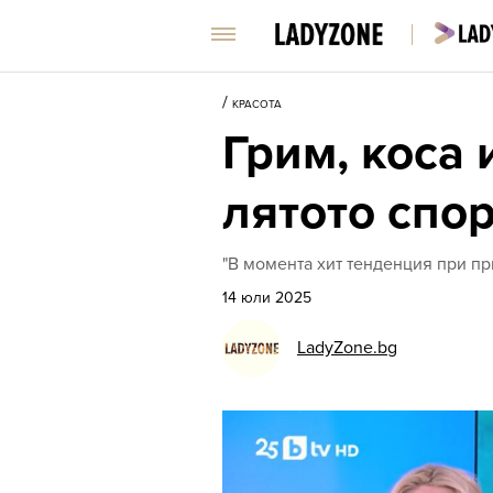
/
КРАСОТА
Грим, коса 
лятото спо
"В момента хит тенденция при при
14 юли 2025
LadyZone.bg