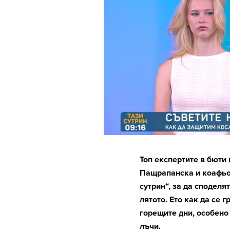
Топ експертите в бюти
Пащрапанска и коафьор
сутрин“, за да споделя
лятото. Ето как да се 
горещите дни, особено
лъчи.