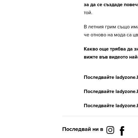
за да се създаде повеч
той.
В летния грим също им
че отново на мода са ц
Какво още трябва да з
вижте във видеото най-
Последвайте ladyzone.
Последвайте ladyzone.
Последвайте ladyzone.
Последвай ни в