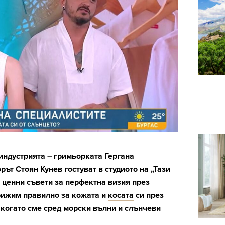
 индустрията – гримьорката Гергана
ът Стоян Кунев гостуват в студиото на „Тази
т ценни съвети за перфектна визия през
грижим правилно за кожата и
косата
си през
 когато сме сред морски вълни и слънчеви