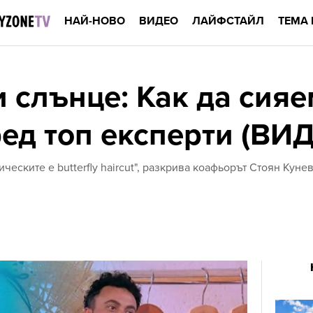
НАЙ-НОВО
ВИДЕО
ЛАЙФСТАЙЛ
ТЕМА 
и слънце: Как да сия
ред топ експерти (ВИ
ческите е butterfly haircut", разкрива коафьорът Стоян Куне