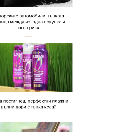
орските автомобили: тънката
ница между изгодна покупка и
скъп риск
да постигнеш перфектни плажни
вълни дори с тънка коса?