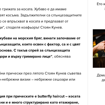
Ето 
е грижата за косата. Хубаво е да имаме
азят косъма. Задължителни са слънцезащитните
о се впръскват в косата и предпазват от
и“, споделя коафьорът Стоян Кунев.
хубави на морския бряг, винаги започваме от
цезащити, които освен с фактор, са и с цвят
основа. С такъв спрей за слънцезащита
ори и върху гримирано лице“
, обяснява
бни прически през лятото Стоян Кунев съветва
Дома
по-небрежни визии – небрежни сешоари или
д
я при прическите е butterfly haircut – косата
ани и е много структурирано като етажиране,