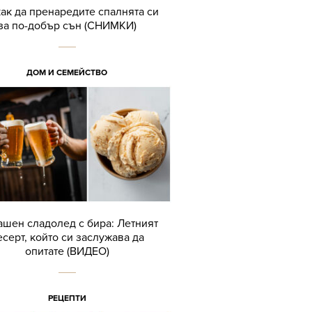
как да пренаредите спалнята си
за по-добър сън (СНИМКИ)
ДОМ И СЕМЕЙСТВО
шен сладолед с бира: Летният
есерт, който си заслужава да
опитате (ВИДЕО)
РЕЦЕПТИ