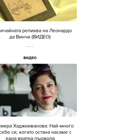
ичайната реликва на Леонардо
да Винчи (ВИДЕО)
ВИДЕО
мира Хаджииванова: Най-много
себе си, когато остана насаме с
една вратна пържола