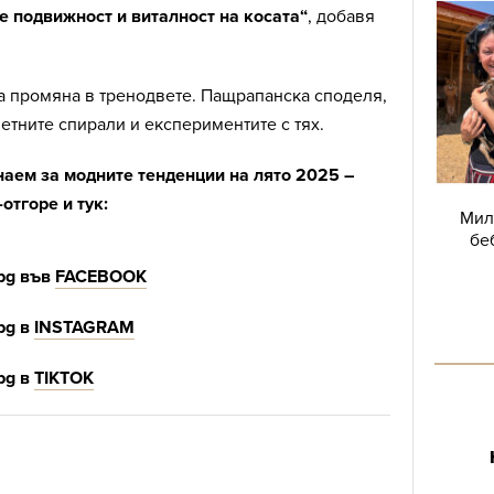
е подвижност и виталност на косата“
, добавя
а промяна в тренодвете. Пащрапанска споделя,
ветните спирали и експериментите с тях.
наем за модните тенденции на лято 2025 –
отгоре и тук:
Мил
бе
bg във
FACEBOOK
bg в
INSTAGRAM
bg в
ТIKTOK