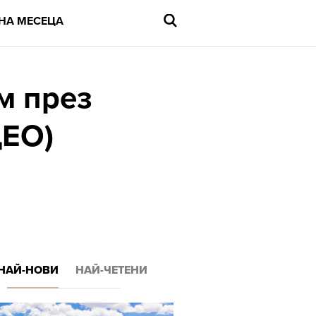
НА МЕСЕЦА
ем през
ДЕО)
Въведете
търсената
дума
и
в
натиснете
Enter
НАЙ-НОВИ
НАЙ-ЧЕТЕНИ