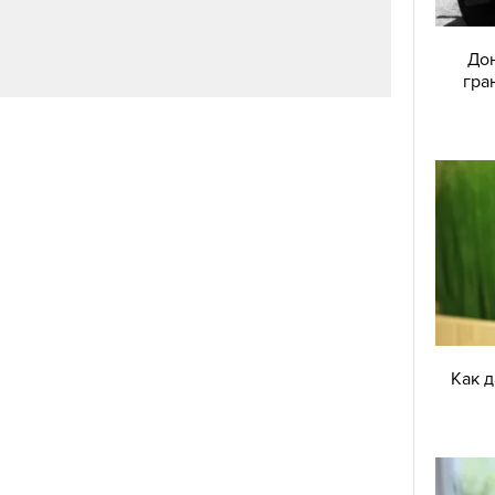
Дон
гра
Как 