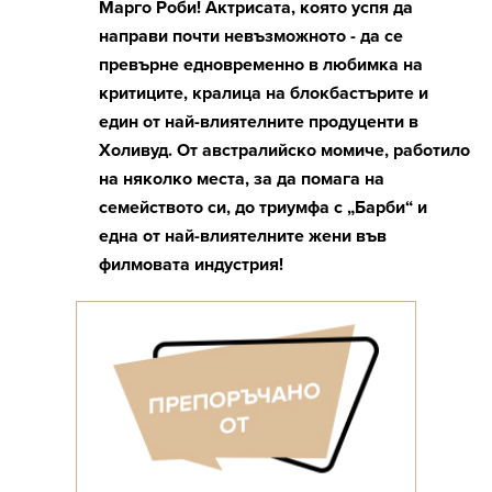
Марго Роби! Актрисата, която успя да
направи почти невъзможното - да се
превърне едновременно в любимка на
критиците, кралица на блокбастърите и
един от най-влиятелните продуценти в
Холивуд. От австралийско момиче, работило
на няколко места, за да помага на
семейството си, до триумфа с „Барби“ и
една от най-влиятелните жени във
филмовата индустрия!