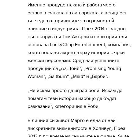
Именно продуцентската ѝ работа често
остава в сянката на актьорската, а всъщност
тя е една от причините за огромното ѝ
влияние в индустрията. През 2014 г. заедно
със съпруга си Том Акърли и свои приятели
основава LuckyChap Entertainment, компания,
която поставя акцент върху истории с ярки
женски персонажи. Сред най-успешните
продукции са „Аз, Тоня“, „Promising Young
Woman“, „Saltburn“, „Maid“ и „Барби“.
„Не искам просто да играя роли. Искам да
помагам тези истории изобщо да бъдат
разказани“, категорична е Роби.
В личния си живот Марго е една от най-
дискретните знаменитости в Холивуд. През
2013 г. по време на снимките на филма „Suite