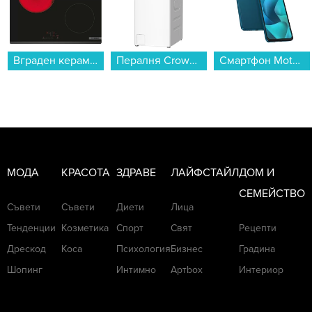
Вграден керамичен плот Bosch PKM631BB2E . , Електрически...
Пералня Crown CTL6012W , 1200 об./мин., 6.00 kg, C , Бял...
Смартфон Motorola MOTO G57 POWER 5G 256/12 GREEN , 12 GB, 256 GB...
МОДА
КРАСОТА
ЗДРАВЕ
ЛАЙФСТАЙЛ
ДОМ И
СЕМЕЙСТВО
Съвети
Съвети
Диети
Лица
Тенденции
Козметика
Спорт
Свят
Рецепти
Дрескод
Коса
Психология
Бизнес
Градина
Шопинг
Интимно
Артbox
Интериор