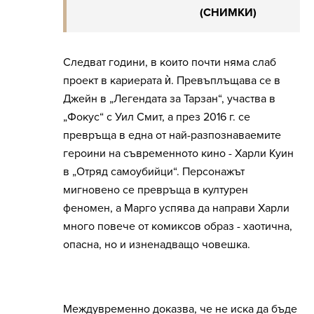
(СНИМКИ)
Следват години, в които почти няма слаб
проект в кариерата ѝ. Превъплъщава се в
Джейн в „Легендата за Тарзан“, участва в
„Фокус“ с Уил Смит, а през 2016 г. се
превръща в една от най-разпознаваемите
героини на съвременното кино - Харли Куин
в „Отряд самоубийци“. Персонажът
мигновено се превръща в културен
феномен, а Марго успява да направи Харли
много повече от комиксов образ - хаотична,
опасна, но и изненадващо човешка.
Междувременно доказва, че не иска да бъде