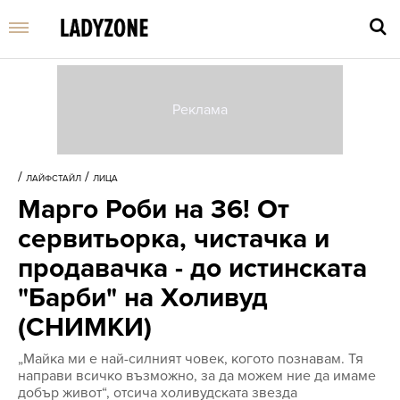
Въве
търс
/
/
ЛАЙФСТАЙЛ
ЛИЦА
дума
Марго Роби на 36! От
и
нати
сервитьорка, чистачка и
Enter
продавачка - до истинската
"Барби" на Холивуд
(СНИМКИ)
„Майка ми е най-силният човек, когото познавам. Тя
направи всичко възможно, за да можем ние да имаме
добър живот“, отсича холивудската звезда