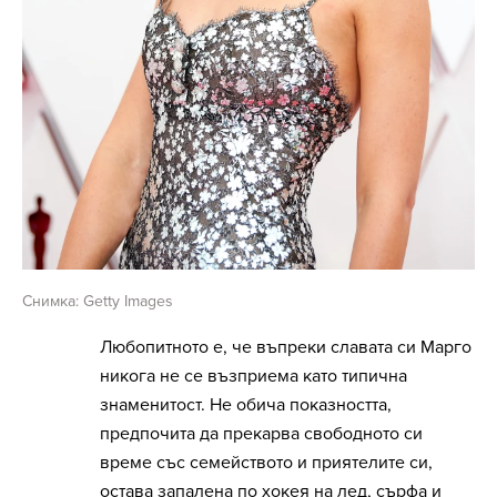
Снимка: Getty Images
Любопитното е, че въпреки славата си Марго
никога не се възприема като типична
знаменитост. Не обича показността,
предпочита да прекарва свободното си
време със семейството и приятелите си,
остава запалена по хокея на лед, сърфа и