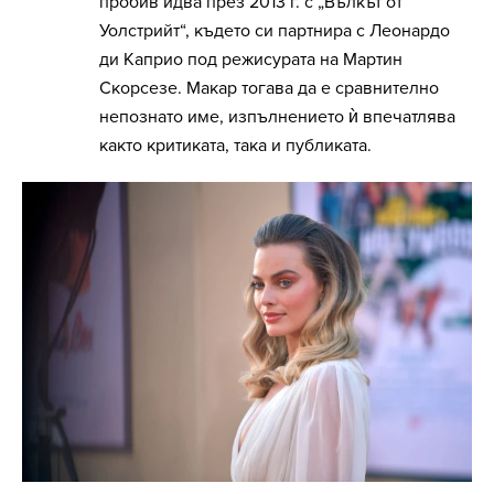
пробив идва през 2013 г. с „Вълкът от
Уолстрийт“, където си партнира с Леонардо
ди Каприо под режисурата на Мартин
Скорсезе. Макар тогава да е сравнително
непознато име, изпълнението ѝ впечатлява
както критиката, така и публиката.