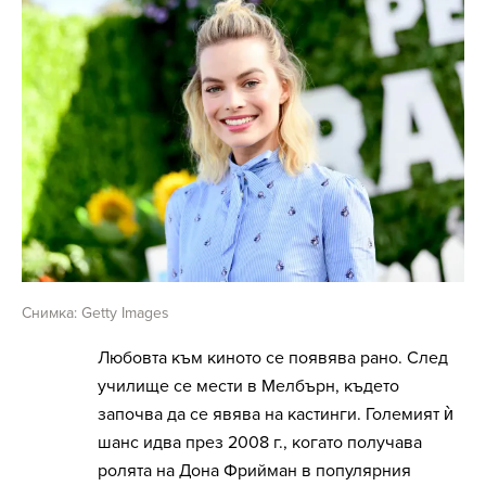
Снимка: Getty Images
Любовта към киното се появява рано. След
училище се мести в Мелбърн, където
започва да се явява на кастинги. Големият ѝ
шанс идва през 2008 г., когато получава
ролята на Дона Фрийман в популярния