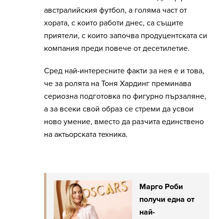
австралийския футбол, а голяма част от
хората, с които работи днес, са същите
приятели, с които започва продуцентската си
компания преди повече от десетилетие.
Сред най-интересните факти за нея е и това,
че за ролята на Тоня Хардинг преминава
сериозна подготовка по фигурно пързаляне,
а за всеки свой образ се стреми да усвои
ново умение, вместо да разчита единствено
на актьорската техника.
Марго Роби
получи една от
най-