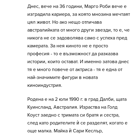
Днес, вече на 36 години, Марго Роби вече е
изградила кариера, за която мнозина мечтаят
цял живот. Но ако нещо отличава
австралийката от много други звезди, то е, че
никога не се задоволява само с успеха пред
камерата. За нея киното не е просто
професия - то е възможност да разказва
истории, които остават. И именно затова днес
тя е много повече от актриса - тя е една от
най-значимите фигури в новата
киноиндустрия.
Родена е на 2 юли 1990 г. в град Далби, щата
Куинсланд, Австралия. Израства на Голд
Коуст заедно с тримата си братя и сестра,
след като родителите ѝ се разделят, когато е
още малка. Майка ѝ Сари Кеслър,