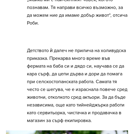
познавам. Тя направи всичко възможно, за
да можем ние да имаме добър живот“, отсича
Роби.
Детството ѝ далеч не прилича на холивудска
приказка. Прекарва много време във
фермата на баба си и дядо си, научава се да
кара сърф, да цепи дърва и дори да помага
при селскостопанската работа. Самата тя
често се шегува, че е израснала повече сред
животни, отколкото сред актьори. За да бъде
независима, още като тийнейджърка работи
като сервитьорка, чистачка и продавачка в
магазин за сърф екипировка.