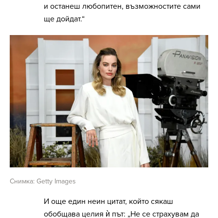
и останеш любопитен, възможностите сами
ще дойдат.“
Снимка: Getty Images
И още един неин цитат, който сякаш
обобщава целия ѝ път: „Не се страхувам да