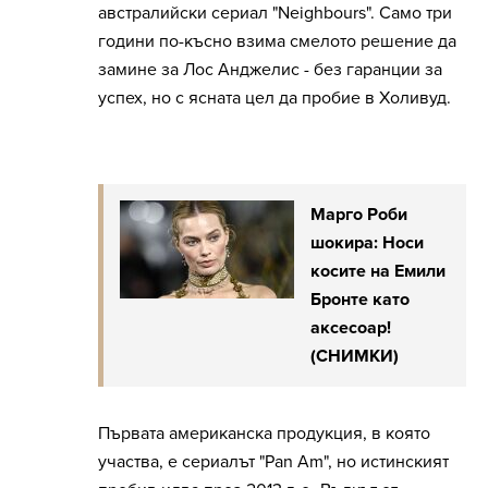
австралийски сериал "Neighbours". Само три
години по-късно взима смелото решение да
замине за Лос Анджелис - без гаранции за
успех, но с ясната цел да пробие в Холивуд.
Марго Роби
шокира: Носи
косите на Емили
Бронте като
аксесоар!
(СНИМКИ)
Първата американска продукция, в която
участва, е сериалът "Pan Am", но истинският