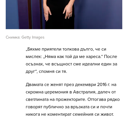
Снимка: Getty Images
„Бяхме приятели толкова дълго, че си
мислех: „Няма как той да ме хареса.“ После
осъзнах, че всъщност сме идеални един за
друг“, спомня си тя.
Двамата се женят през декември 2016 г. на
скромна церемония в Австралия, далеч от
светлината на прожекторите. Оттогава рядко
говорят публично за връзката си и почти
никога не коментират семейния си живот.