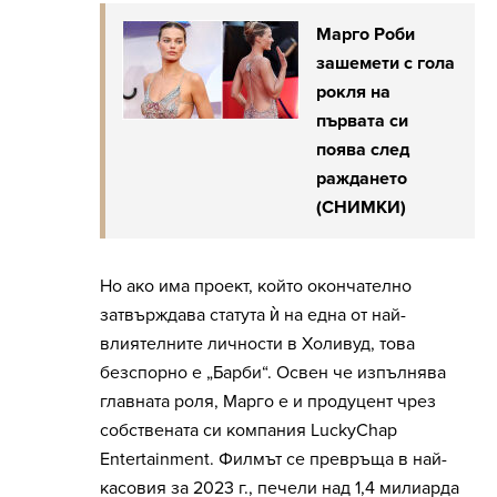
Марго Роби
зашемети с гола
рокля на
първата си
поява след
раждането
(СНИМКИ)
Но ако има проект, който окончателно
затвърждава статута ѝ на една от най-
влиятелните личности в Холивуд, това
безспорно е „Барби“. Освен че изпълнява
главната роля, Марго е и продуцент чрез
собствената си компания LuckyChap
Entertainment. Филмът се превръща в най-
касовия за 2023 г., печели над 1,4 милиарда