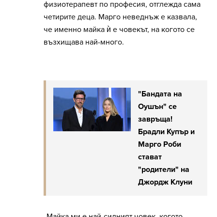
физиотерапевт по професия, отглежда сама
четирите деца. Марго неведнъж е казвала,
че именно майка ѝ е човекът, на когото се
възхищава най-много.
"Бандата на
Оушън" се
завръща!
Брадли Купър и
Марго Роби
стават
"родители" на
Джордж Клуни
„Майка ми е най-силният човек, когото