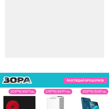
РАЗГЛЕДАЙ БРОШУРАТА
209
99
€
/
410
71
лв.
279
99
€
/
547
62
лв.
259
99
€
/
508
5
лв.