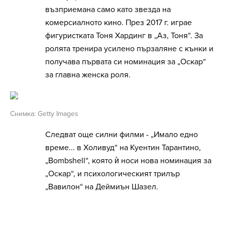
възприемана само като звезда на
комерсиалното кино. През 2017 г. играе
фигуристката Тоня Хардинг в „Аз, Тоня“. За
ролята тренира усилено пързаляне с кънки и
получава първата си номинация за „Оскар“
за главна женска роля.
Снимка: Getty Images
Следват още силни филми - „Имало едно
време... в Холивуд“ на Куентин Тарантино,
„Bombshell“, която ѝ носи нова номинация за
„Оскар“, и психологическият трилър
„Вавилон“ на Деймиън Шазел.