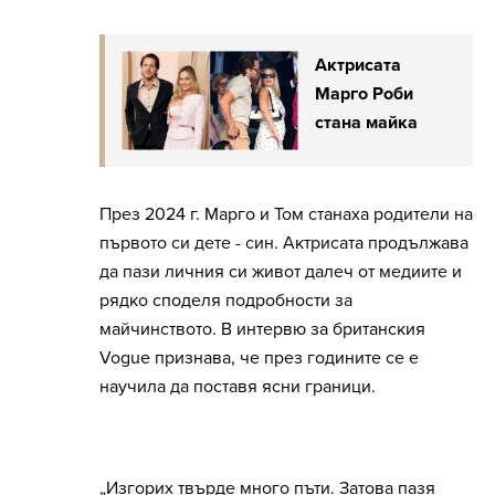
Актрисата
Марго Роби
стана майка
През 2024 г. Марго и Том станаха родители на
първото си дете - син. Актрисата продължава
да пази личния си живот далеч от медиите и
рядко споделя подробности за
майчинството. В интервю за британския
Vogue признава, че през годините се е
научила да поставя ясни граници.
„Изгорих твърде много пъти. Затова пазя