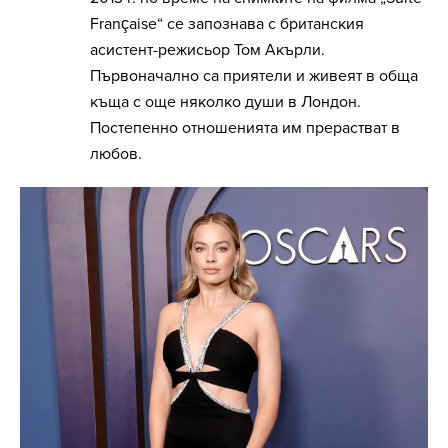
Française“ се запознава с британския
асистент-режисьор Том Акърли.
Първоначално са приятели и живеят в обща
къща с още няколко души в Лондон.
Постепенно отношенията им прерастват в
любов.