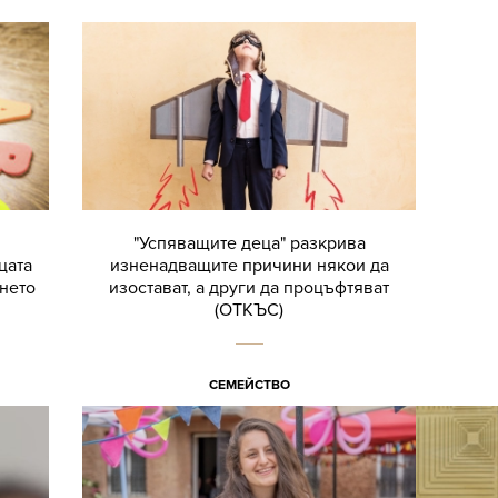
"Успяващите деца" разкрива
цата
изненадващите причини някои да
нето
изостават, а други да процъфтяват
(ОТКЪС)
СЕМЕЙСТВО