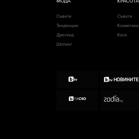
МОДА
КРАСОТА
Съвети
Съвети
Тенденции
Козметика
Дрескод
Коса
Шопинг