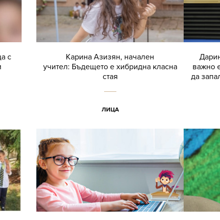
а с
Карина Азизян, начален
Дарин
и
учител: Бъдещето е хибридна класна
важно е
стая
да запа
ЛИЦА