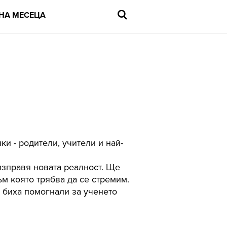
НА МЕСЕЦА
Въведете
търсената
дума
и
натиснете
Enter
ки - родители, учители и най-
изправя новата реалност. Ще
ъм която трябва да се стремим.
 биха помогнали за ученето