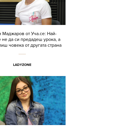
 Маджаров от Уча.се: Най-
 не да си предадеш урока, а
лиш човека от другата страна
LADYZONE