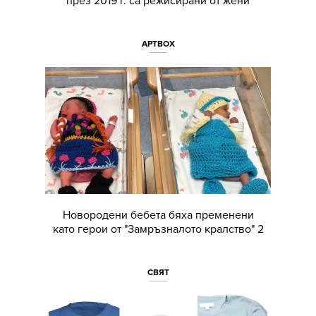
през 2019 г. са режисирани от жени
АРТBOX
Новородени бебета бяха пременени
като герои от "Замръзналото кралство" 2
СВЯТ