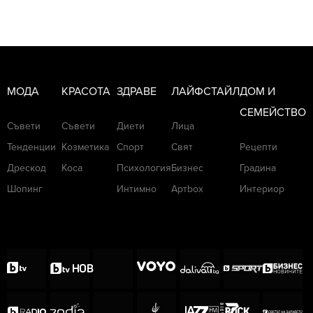
МОДА
КРАСОТА
ЗДРАВЕ
ЛАЙФСТАЙЛ
ДОМ И
СЕМЕЙСТВО
Съвети
Съвети
Диети
Лица
Тенденции
Козметика
Спорт
Свят
Рецепти
Дрескод
Коса
Психология
Бизнес
Градина
Шопинг
Интимно
Артbox
Интериор