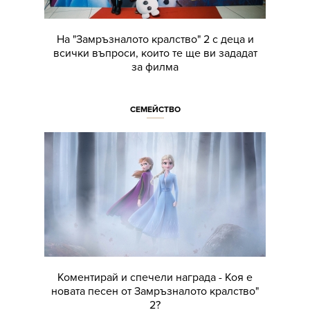
На "Замръзналото кралство" 2 с деца и
всички въпроси, които те ще ви зададат
за филма
СЕМЕЙСТВО
Коментирай и спечели награда - Коя е
новата песен от Замръзналото кралство"
2?