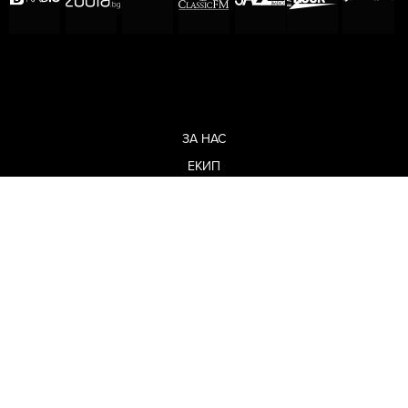
ЗА НАС
ЕКИП
ОБЩИ УСЛОВИЯ
ПОЛИТИКА ЗА ПОВЕРИТЕЛНОСТ
КОДЕКС ЗА ПОВЕДЕНИЕ НА ДОСТАВЧИЦИТЕ
МЕДИЙНИ ПАРТНЬОРСТВА
РЕКЛАМА
ЗА КОНТАКТИ