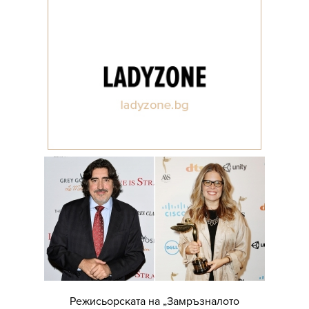
Режисьорската на „Замръзналото