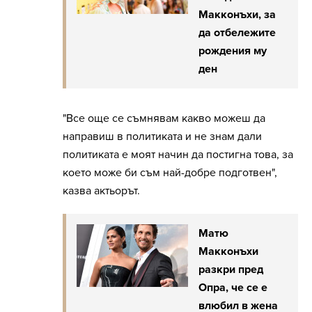
Макконъхи, за
да отбележите
рождения му
ден
"Все още се съмнявам какво можеш да
направиш в политиката и не знам дали
политиката е моят начин да постигна това, за
което може би съм най-добре подготвен",
казва актьорът.
Матю
Макконъхи
разкри пред
Опра, че се е
влюбил в жена