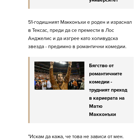
университет
51-годишният Макконъхи е роден и израснал
в Тексас, преди да се премести в Лос
Анджелис и да изгрее като холивудска
звезда - предимно в романтични комедии.
Бягство от
романтичните
комедии -
трудният преход
в кариерата на
Матю
Макконъхи
"Искам да кажа, че това не зависи от мен.