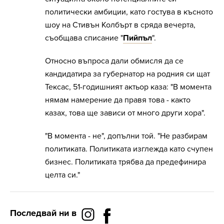
политически амбиции, като гостува в късното
шоу на Стивън Колбърт в сряда вечерта,
съобщава списание "
Пийпъл
".
Относно въпроса дали обмисля да се
кандидатира за губернатор на родния си щат
Тексас, 51-годишният актьор каза: "В момента
нямам намерение да правя това - както
казах, това ще зависи от много други хора".
"В момента - не", допълни той. "Не разбирам
политиката. Политиката изглежда като счупен
бизнес. Политиката трябва да предефинира
целта си."
Последвай ни в