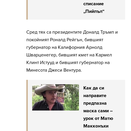
списание
„Пийпъл“
Сред тях са президентите Доналд Тръмп и
покойният Роналд Рейгън, бившият
губернатор на Калифорния Арнолд
Шварценегер, бившият кмет на Кармел
Клинт Истууд и бившият губернатор на
Минесота Джеси Вентура.
Как да си
направите
предпазна
маска сами –
урок от Матю
Макконъхи