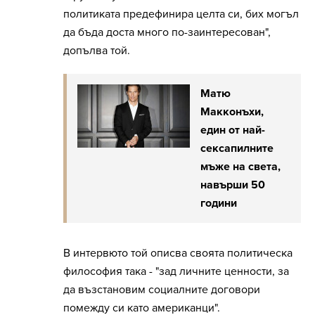
политиката предефинира целта си, бих могъл
да бъда доста много по-заинтересован",
допълва той.
Матю
Макконъхи,
един от най-
сексапилните
мъже на света,
навърши 50
години
В интервюто той описва своята политическа
философия така - "зад личните ценности, за
да възстановим социалните договори
помежду си като американци".