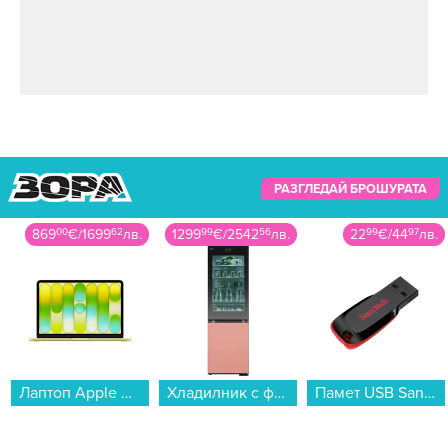
РАЗГЛЕДАЙ БРОШУРАТА
869
00
€
/
1699
62
лв.
1299
99
€
/
2542
56
лв.
22
99
€
/
44
97
лв.
Лаптоп Apple MacBook Neo 13" 512GB Citrus mhfe4 , 13.00 , 512 , 8 , Apple A18 Pro 5 Core GPU , Apple A18 Pro 6 Core , Mac OS...
Хладилник с фризер LG GBG719MDNN*** , 352 l, D , No Frost...
Памет USB SanDisk CRUZER BLADE 128 GB SDCZ50-128G-B35...