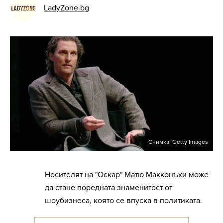
LadyZone.bg
Снимка: Getty Images
Носителят на "Оскар" Матю Макконъхи може
да стане поредната знаменитост от
шоубизнеса, която се впуска в политиката.