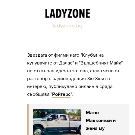
Звездата от филми като "Клубът на
купувачите от Далас" и "Вълшебният Майк"
не отхвърля идеята за това, става ясно от
разговор с радиоводещия Хю Хюит в
интервю, публикувано онлайн в сряда,
съобщава "
Ройтерс
".
Матю
Макконъхи и
жена му