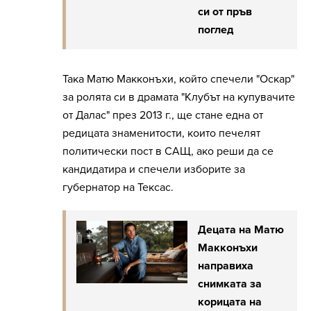
си от пръв
поглед
Така Матю Макконъхи, който спечели "Оскар"
за ролята си в драмата "Клубът на купувачите
от Далас" през 2013 г., ще стане една от
редицата знаменитости, които печелят
политически пост в САЩ, ако реши да се
кандидатира и спечели изборите за
губернатор на Тексас.
Децата на Матю
Макконъхи
направиха
снимката за
корицата на