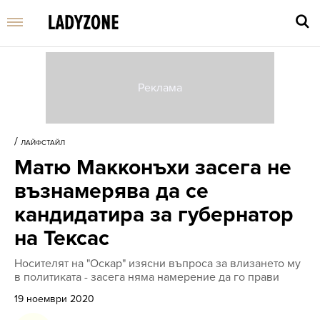
Въве
търс
/
ЛАЙФСТАЙЛ
дума
Матю Макконъхи засега не
и
нати
възнамерява да се
Enter
кандидатира за губернатор
на Тексас
Носителят на "Оскар" изясни въпроса за влизането му
в политиката - засега няма намерение да го прави
19 ноември 2020