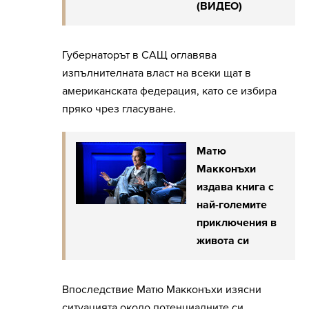
(ВИДЕО)
Губернаторът в САЩ оглавява
изпълнителната власт на всеки щат в
американската федерация, като се избира
пряко чрез гласуване.
Матю
Макконъхи
издава книга с
най-големите
приключения в
живота си
Впоследствие Матю Макконъхи изясни
ситуацията около потенциалните си