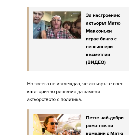
За настроение:
актьорът Матю
Макконъхи
играе бинго с
пенсионери
късметлии
(ВИДЕО)
Но засега не изглеждаа, че актьорът е взел
категорично решение да замени
актьорството с политика.
Петте най-добри
романтични
комедии с Матю