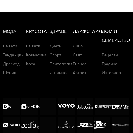
МОДА
КРАСОТА
ЗДРАВЕ
ЛАЙФСТАЙЛ
ДОМ И
СЕМЕЙСТВО
Съвети
Съвети
Диети
Лица
Тенденции
Козметика
Спорт
Свят
Рецепти
Дрескод
Коса
Психология
Бизнес
Градина
Шопинг
Интимно
Артbox
Интериор