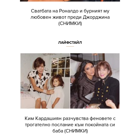
Сватбата на Роналдо и бурният му
любовен живот преди Джорджина
(СНИМКИ)
ЛАЙФСТАЙЛ
Ким Кардашиян разчувства феновете с
трогателно послание към покойната си
баба (СНИМКИ)