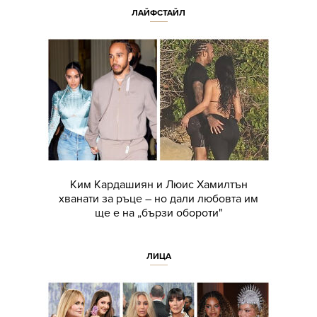
ЛАЙФСТАЙЛ
Ким Кардашиян и Люис Хамилтън
хванати за ръце – но дали любовта им
ще е на „бързи обороти"
ЛИЦА