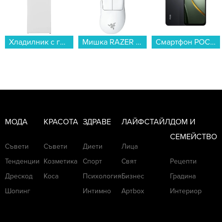
Хладилник с горна камера Crown GN 263E , 213 l, E , Бял , Статична...
Мишка RAZER Deathadder V3 Pro Бяла RZ01-04630200-R3G1...
Смартфон POCO C81 PRO 128/4 BLACK , 128 GB, 4 GB...
МОДА
КРАСОТА
ЗДРАВЕ
ЛАЙФСТАЙЛ
ДОМ И
СЕМЕЙСТВО
Съвети
Съвети
Диети
Лица
Тенденции
Козметика
Спорт
Свят
Рецепти
Дрескод
Коса
Психология
Бизнес
Градина
Шопинг
Интимно
Артbox
Интериор