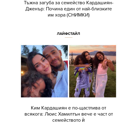
Тъжна загуба за семейство Кардашиян-
Дженър: Почина един от най-близките
им хора (СНИМКИ)
ЛАЙФСТАЙЛ
Ким Кардашиян е по-щастлива от
всякога: Люис Хамилтън вече е част от
семейството ѝ