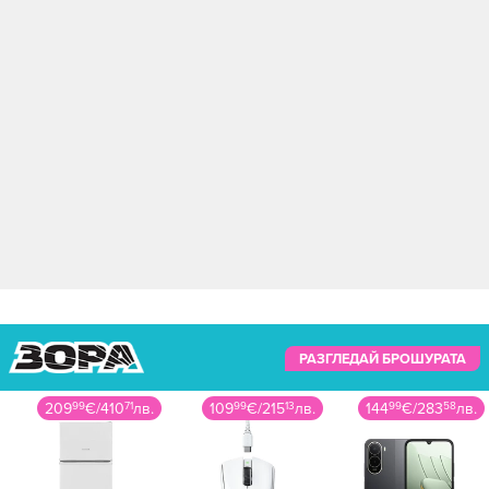
РАЗГЛЕДАЙ БРОШУРАТА
209
99
€
/
410
71
лв.
109
99
€
/
215
13
лв.
144
99
€
/
283
58
лв.