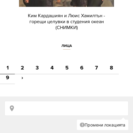
Ким Кардашиян и Люис Хамилтън -
горещи целувки в студения океан
(СНИМКИ)
ЛИЦА
1
2
3
4
5
6
7
8
9
›