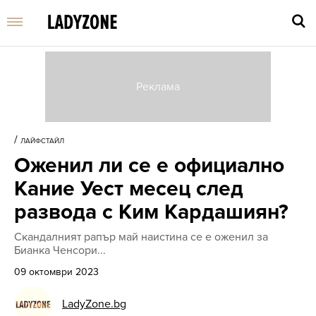
Въве
търс
/
ЛАЙФСТАЙЛ
дума
Оженил ли се е официално
и
нати
Кание Уест месец след
Enter
развода с Ким Кардашиян?
Скандалният рапър май наистина се е оженил за
Бианка Ченсори...
09 октомври 2023
LadyZone.bg