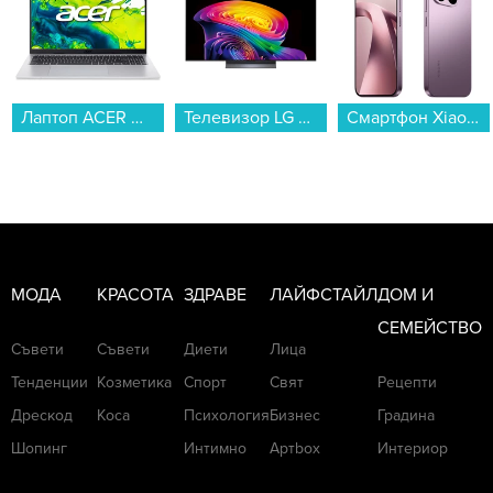
Бианка Ченсори. Тогава папараците
забелязаха пръстена на безименния му
пръст. Тогава обаче вътрешни лица
съобщиха, че церемонията няма правна
Лаптоп ACER ASPIRE GO 16 AG16-71P-70SZ NX.JTHEX.003 , 16 , 16.00 , 512GB SSD , Intel Core 7 Processor 150U (10 cores) , Intel Graphics , Без OS...
Телевизор LG OLED55C61LA , 139 см, 3840x2160 UHD-4K , 55 inch, OLED , Smart TV , Web Os...
Смартфон Xiaomi 17T 256/12 VIOLET MZB0NODEU , 12 GB, 256 GB...
сила.
МОДА
КРАСОТА
ЗДРАВЕ
ЛАЙФСТАЙЛ
ДОМ И
СЕМЕЙСТВО
Съвети
Съвети
Диети
Лица
Тенденции
Козметика
Спорт
Свят
Рецепти
Дрескод
Коса
Психология
Бизнес
Градина
Шопинг
Интимно
Артbox
Интериор