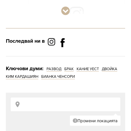
Последвай ни в
Ключови думи:
РАЗВОД
БРАК
КАНИЕ УЕСТ
ДВОЙКА
КИМ КАРДАШИЯН
БИАНКА ЧЕНСОРИ
Според документите церемонията се е
състояла на 20 декември 2022 г. Това е само
месец след като Кание финализира