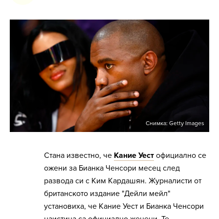
Снимка: Getty Images
Стана известно, че
Кание Уест
официално се
ожени за Бианка Ченсори месец след
развода си с Ким Кардашян. Журналисти от
британското издание "Дейли мейл"
установиха, че Кание Уест и Бианка Ченсори