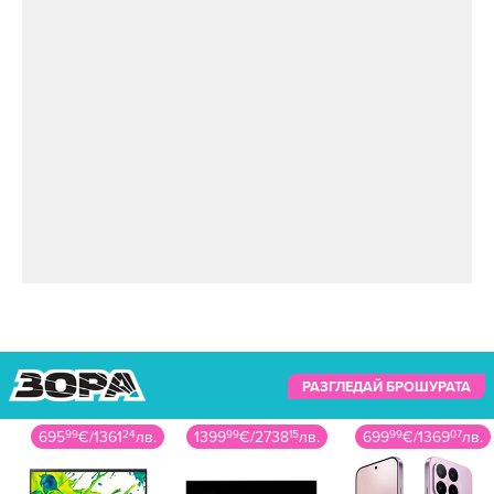
бракоразводната си процедура с Ким
Кардашян, пише още БГНЕС. Бракът на Уест и
Ченсори бе регистриран от Джеймс
Мейфийлд, който за 385 долара е извършил
церемонии на открито (не в съда) и не е
изисквал свидетели.
Кание Уест ще
плаща 200 000
долара месечна
издръжка след
развода с Ким
Кардашиян
РАЗГЛЕДАЙ БРОШУРАТА
695
99
€
/
1361
24
лв.
1399
99
€
/
2738
15
лв.
699
99
€
/
1369
07
лв.
В началото на годината пресата започна да
пише, че рапърът тайно се е оженил за