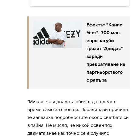
Ефектът "Кание
Уест": 700 млн.
евро загуби
грозят "Адидас"
заради
прекратяване на
партньорството
с рапъра
"Мисля, че и двамата обичат да отделят
време само за себе си. Поради тази причина
те запазиха подробностите около сватбата си
в тайна. Не мисля, че никой освен тях
двамата знае как точно се е случило