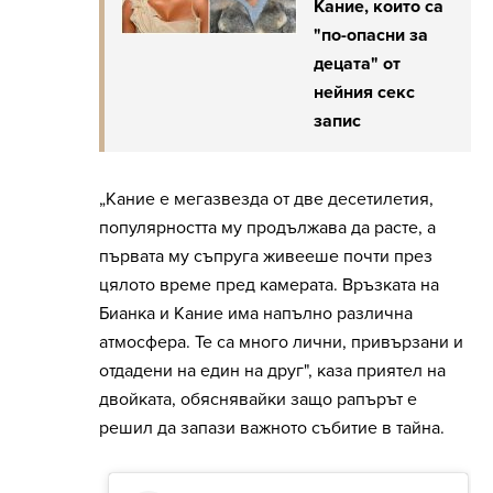
Кание, които са
"по-опасни за
децата" от
нейния секс
запис
„Кание е мегазвезда от две десетилетия,
популярността му продължава да расте, а
първата му съпруга живееше почти през
цялото време пред камерата. Връзката на
Бианка и Кание има напълно различна
атмосфера. Те са много лични, привързани и
отдадени на един на друг", каза приятел на
двойката, обяснявайки защо рапърът е
решил да запази важното събитие в тайна.