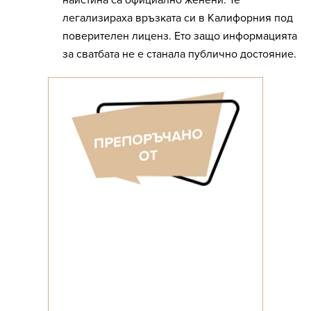
наистина са официално женени. Те
легализираха връзката си в Калифорния под
поверителен лиценз. Ето защо информацията
за сватбата не е станала публично достояние.