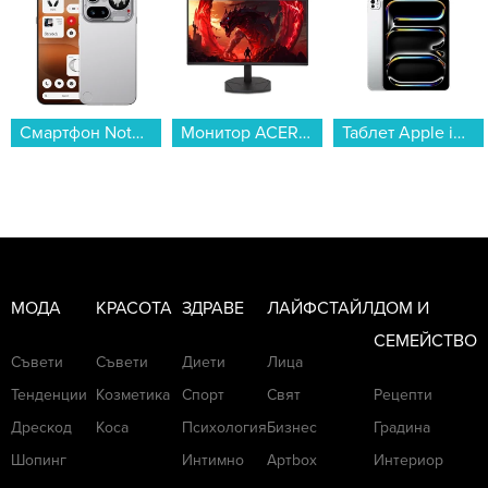
Смартфон Nothing Phone (4a) PRO 256/12 SILVER , 12 GB, 256 GB...
Монитор ACER NITRO KG241YX3bip UM.QX1EE.312 , 23.80...
Таблет Apple iPad Pro 11" Cell 256GB Silver me2p4 , 12 GB, 256 GB...
МОДА
КРАСОТА
ЗДРАВЕ
ЛАЙФСТАЙЛ
ДОМ И
СЕМЕЙСТВО
Съвети
Съвети
Диети
Лица
Тенденции
Козметика
Спорт
Свят
Рецепти
Дрескод
Коса
Психология
Бизнес
Градина
Шопинг
Интимно
Артbox
Интериор