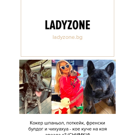
Кокер шпаньол, поткейк, френски
булдог и чихуахуа - коe куче на коя