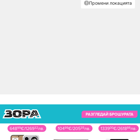
РАЗГЛЕДАЙ БРОШУРАТА
648
99
€
/
1269
32
лв.
104
99
€
/
205
35
лв.
1339
00
€
/
2618
86
лв.