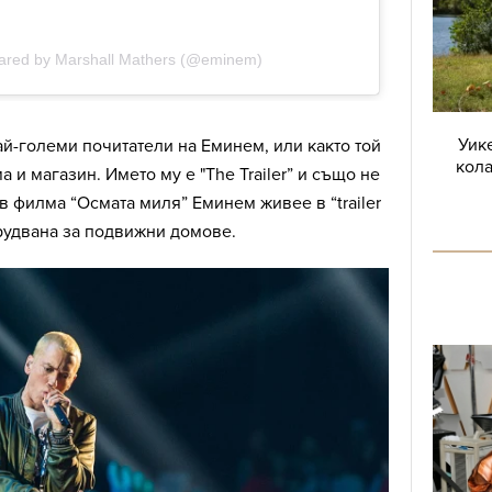
Уике
й-големи почитатели на Еминем, или както той
кола
ма и магазин. Името му е "The Trailer” и също не
в филма “Осмата миля” Еминем живее в “trailer
борудвана за подвижни домове.