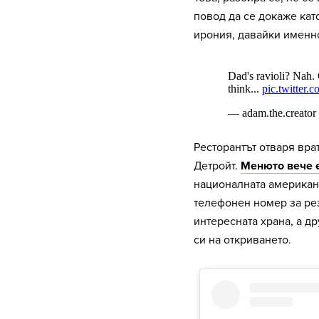
повод да се докаже кат
ирония, давайки именно 
Ресторантът отваря вра
Детройт.
Менюто вече е
националната американс
телефонен номер за рез
интересната храна, а д
си на откриването.