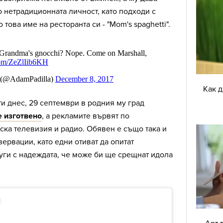
о нетрадиционната личност, като подходи с
това име на ресторанта си - "Mom's spaghetti".
Как 
ти днес, 29 септември в родния му град
 изготвено
, а рекламите вървят по
ка телевизия и радио. Обявен е също така и
ервации, като едни отиват да опитат
руги с надеждата, че може би ще срещнат идола