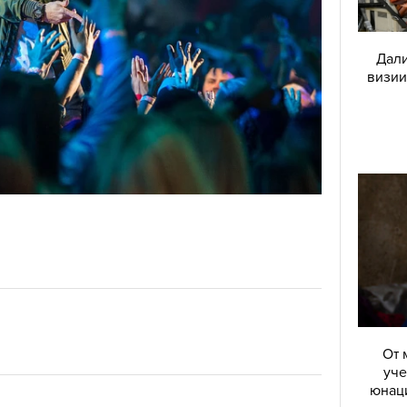
Дали
визии
От 
уче
юнаци