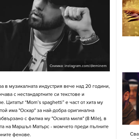
Снимка: instagram.com/@eminem
а в музикалната индустрия вече над 20 години,
ичава с нестандартните си текстове и
 Цитатът “Mom’s spaghetti” е част от хита му
то той има "Оскар" за най-добра оригинална
бвързано с филма му "Осмата миля" (8 Mile), в
ота на Маршъл Матърс - момчето преди пълните
Сва
оните фенове.