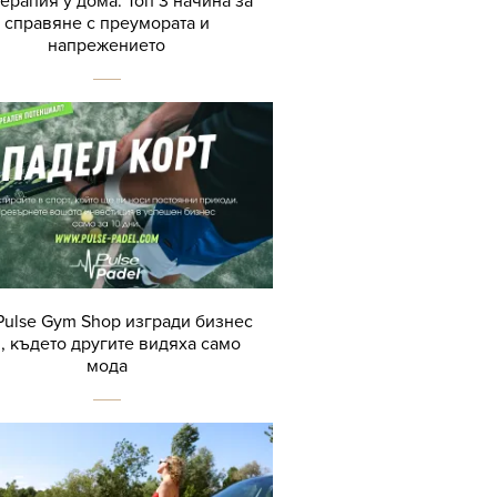
терапия у дома: Топ 3 начина за
справяне с преумората и
напрежението
Pulse Gym Shop изгради бизнес
, където другите видяха само
мода