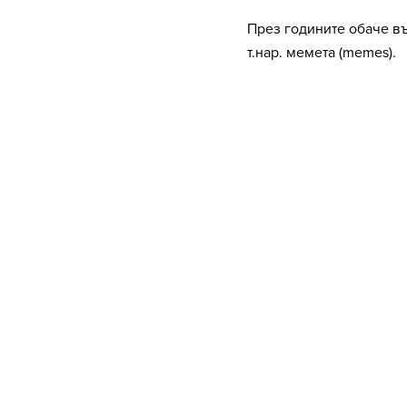
През годините обаче въ
т.нар. мемета (memes).