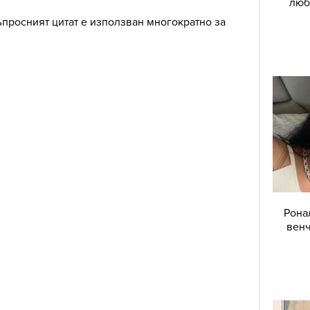
люб
просният цитат е използван многократно за
Рона
венч