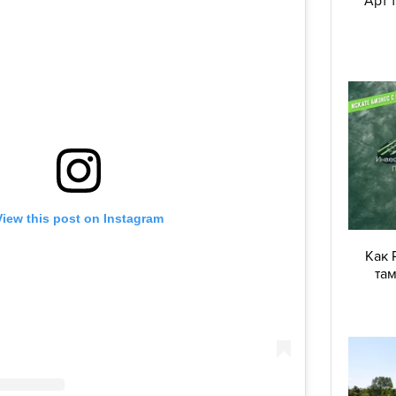
Арт 
Как 
там