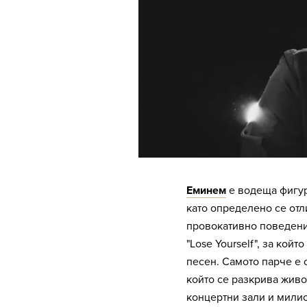
Еминем
е водеща фигур
като определено се отл
провокативно поведение.
"Lose Yourself", за кой
песен. Самото парче е о
който се разкрива жив
концертни зали и мили