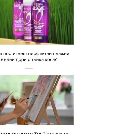
да постигнеш перфектни плажни
вълни дори с тънка коса?