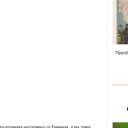
Преоб
е възприема негативно от Еминем, а му дава