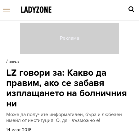
Въве
търс
/
ЗДРАВЕ
дума
LZ говори за: Какво да
и
нати
правим, ако се забавя
Enter
изплащането на болничния
ни
Може да получите информативен, бърз и любезен
имейл от институция. О, да - възможно е!
14 март 2016