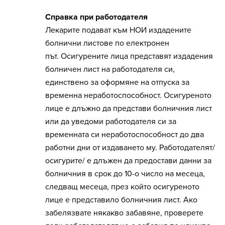
Справка при работодателя
Лекарите подават към НОИ издадените
болнични листове по електронен
път. Осигурените лица представят издадения
болничен лист на работодателя си,
единствено за оформяне на отпуска за
временна неработоспособност. Осигуреното
лице е длъжно да представи болничния лист
или да уведоми работодателя си за
временната си неработоспособност до два
работни дни от издаването му. Работодателят/
осигурите/ е длъжен да предостави данни за
болничния в срок до 10-о число на месеца,
следващ месеца, през който осигуреното
лице е представило болничния лист. Ако
забелязвате някакво забавяне, проверете