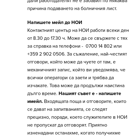
дали работодателят не е забавил по някаква
причина подаването на болничния лист.
Напишете мейл до НОИ
Контактният център на НОИ работи всеки ден
от 8.30 до 17.30 ч. Може да се свържете с тях
за справка на телефони - 0700 14 802 или
+359 2 902 0506. За съжаление, най-честият
отговори, който може да чуете от там, е
механичният запис, който ви уведомява, че
всички оператори са заети и трябва да
изчакате. Това може да продължи наистина
дълго време.
Нашият съвет е - напишете
имейл.
Входящата поща и отговорите, които
се дават на запитванията, се следят
прецизно, поради, което служителите в НОИ
не пропускат да отговорят. Приятно
изненадани останахме, когато получихме