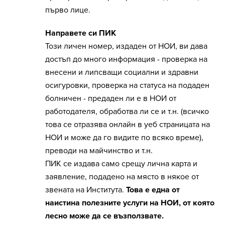
първо лице.
Направете си ПИК
Този личен номер, издаден от НОИ, ви дава
достъп до много информация - проверка на
внесени и липсващи социални и здравни
осигуровки, проверка на статуса на подаден
болничен - предаден ли е в НОИ от
работодателя, обработва ли се и т.н. (всичко
това се отразява онлайн в уеб страницата на
НОИ и може да го видите по всяко време),
преводи на майчинство и т.н.
ПИК се издава само срещу лична карта и
заявление, подадено на място в някое от
звената на Института.
Това е една от
наистина полезните услуги на НОИ, от която
лесно може да се възползвате.