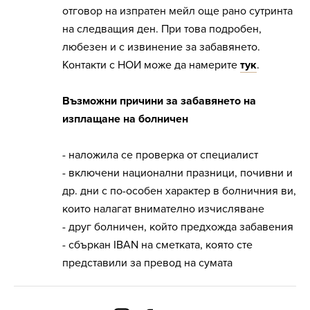
отговор на изпратен мейл още рано сутринта
на следващия ден. При това подробен,
любезен и с извинение за забавянето.
Контакти с НОИ може да намерите
тук
.
Възможни причини за забавянето на
изплащане на болничен
- наложила се проверка от специалист
- включени национални празници, почивни и
др. дни с по-особен характер в болничния ви,
които налагат внимателно изчисляване
- друг болничен, който предхожда забавения
- сбъркан IBAN на сметката, която сте
представили за превод на сумата