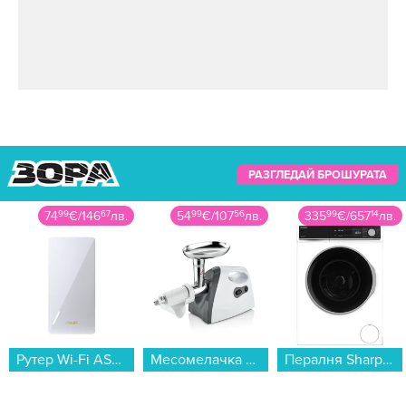
РАЗГЛЕДАЙ БРОШУРАТА
74
99
€
/
146
67
лв.
54
99
€
/
107
56
лв.
335
99
€
/
657
14
лв.
Рутер Wi-Fi ASUS Range Extender RP-BE58, BE3600, Dual Band...
Месомелачка Crown CTG-20GW...
Пералня Sharp ES-NFB914AWNA , 1400 об./мин., 9.00 kg, A , Бял...