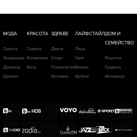
МОДА
КРАСОТА
ЗДРАВЕ
ЛАЙФСТАЙЛ
ДОМ И
СЕМЕЙСТВО
Съвети
Съвети
Диети
Лица
Тенденции
Козметика
Спорт
Свят
Рецепти
Дрескод
Коса
Психология
Бизнес
Градина
Шопинг
Интимно
Артbox
Интериор