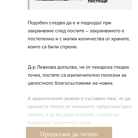
постещи
Подобен следва да е и подходът при
захранване след постите – захранването е
постепенно и с малки количества от храните,
които са били спрени.
Д-р Левкова допълва, че от лекарска гледка
точка, постите са изключително полезни за
цялостното благосъстояние на човек.
А хранителният режим е съставен така, че да
прочисти тялото от токсините, натрупани през
зимата, и да му даде енергия, с която да
посрещне пролетния сезон.
Продължи да четеш