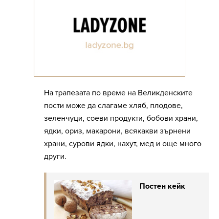
На трапезата по време на Великденските
пости може да слагаме хляб, плодове,
зеленчуци, соеви продукти, бобови храни,
ядки, ориз, макарони, всякакви зърнени
храни, сурови ядки, нахут, мед и още много
други.
Постен кейк