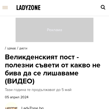
Въве
търс
/
/
ЗДРАВЕ
ДИЕТИ
дума
Великденският пост -
и
нати
полезни съвети от какво не
Enter
бива да се лишаваме
(ВИДЕО)
Тази година те продължават до 5 май
05 април 2024
LadyZone.bg