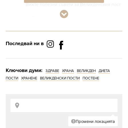
Вижте полезни съвети за Великденския пост:
Включете в храненето си пресните
сезонни зеленчуци - по няколко порции
дневно;
Последвай ни в
Добавете ежедневно пълнозърнести
храни и варива;
Избягвайте бялото брашно, бялата захар,
Ключови думи:
бялата сол и пържените храни;
ЗДРАВЕ
ХРАНА
ВЕЛИКДЕН
ДИЕТА
ПОСТИ
ХРАНЕНЕ
ВЕЛИКДЕНСКИ ПОСТИ
ПОСТЕНЕ
Пийте достатъчно количество вода, като
може да увеличите приема до 2 литра на ден;
Движете се редовно, разхождайте се сред
природата, наслаждавайте се на слънчевите
лъчи;