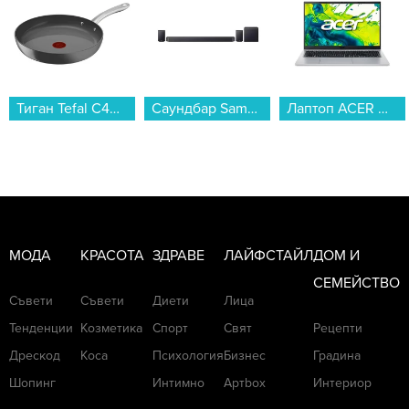
от "Ергенът" (ВИДЕО)
Тиган Tefal C4240743 Renew+ 30cm...
Саундбар Samsung HW-Q990F...
Лаптоп ACER ASPIRE GO 15 AG15-72P-52ZJ NX.JSVEX.00T , 15.60 , 16 , 512GB SSD , Intel Core 5 120U (10 cores) , Intel Graphics , Без OS...
Как известните българи
посрещнаха Великден (СНИМКИ
и ВИДЕО)
МОДА
КРАСОТА
ЗДРАВЕ
ЛАЙФСТАЙЛ
ДОМ И
СЕМЕЙСТВО
Съвети
Съвети
Диети
Лица
Тенденции
Козметика
Спорт
Свят
Рецепти
Дрескод
Коса
Психология
Бизнес
Градина
Шопинг
Интимно
Артbox
Интериор