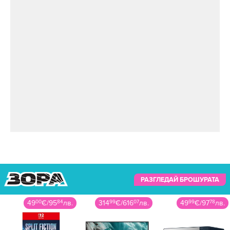
РАЗГЛЕДАЙ БРОШУРАТА
49
00
€
/
95
84
лв.
314
99
€
/
616
07
лв.
49
99
€
/
97
78
лв.