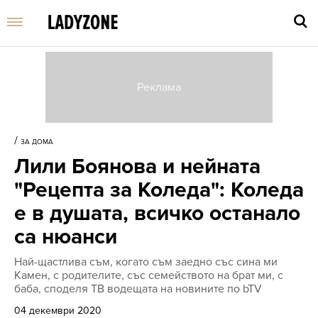
Въве
търс
/
ЗА ДОМА
дума
Лили Боянова и нейната
и
нати
"Рецепта за Коледа": Коледа
Enter
е в душата, всичко останало
са нюанси
Най-щастлива съм, когато съм заедно със сина ми
Камен, с родителите, със семейството на брат ми, с
баба, споделя ТВ водещата на новините по bTV
04 декември 2020