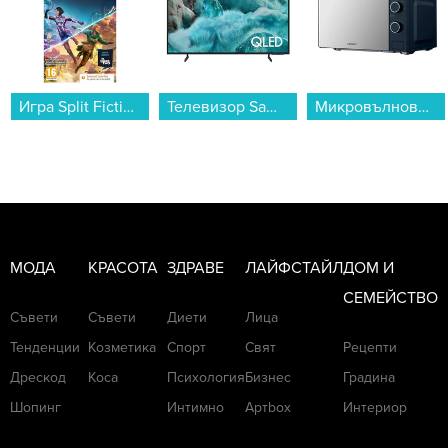
Игра Split Fiction - Код в кутия (NSW2)...
Телевизор Samsung QE50Q7FAAUXXH , 125 см, 3840x2160 UHD-4K , 50 inch, QLED ...
Микровълнова фурна Crown CMO-2071 MMB , 20 , 20 Литри, 700 W...
МОДА
КРАСОТА
ЗДРАВЕ
ЛАЙФСТАЙЛ
ДОМ И
СЕМЕЙСТВО
Съвети
Съвети
Диети
Лица
Тенденции
Козметика
Спорт
Свят
Рецепти
Дрескод
Коса
Психология
Бизнес
Градина
Шопинг
Интимно
Артbox
Интериор