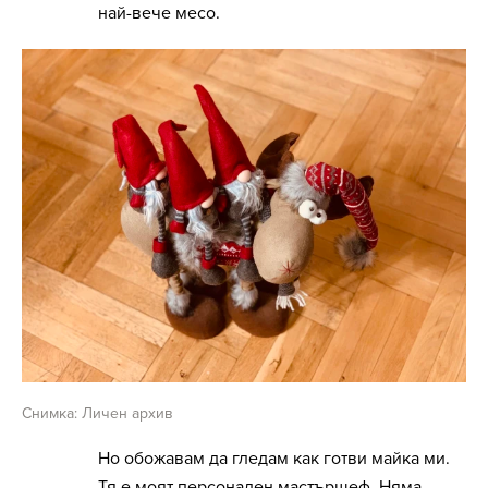
най-вече месо.
Снимка: Личен архив
Но обожавам да гледам как готви майка ми.
Тя е моят персонален мастършеф. Няма