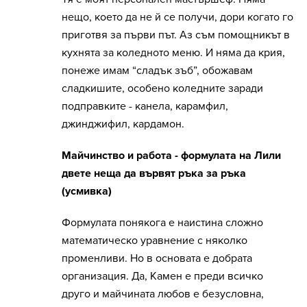
нещо, което да не й се получи, дори когато го
приготвя за първи път. Аз съм помощникът в
кухнята за коледното меню. И няма да крия,
понеже имам “сладък зъб”, обожавам
сладкишите, особено коледните заради
подправките - канела, карамфил,
джинджифил, кардамон.
Майчинство и работа - формулата на Лили
двете неща да вървят ръка за ръка
(усмивка)
Формулата понякога е наистина сложно
математическо уравнение с няколко
променливи. Но в основата е добрата
организация. Да, Камен е преди всичко
друго и майчината любов е безусловна,