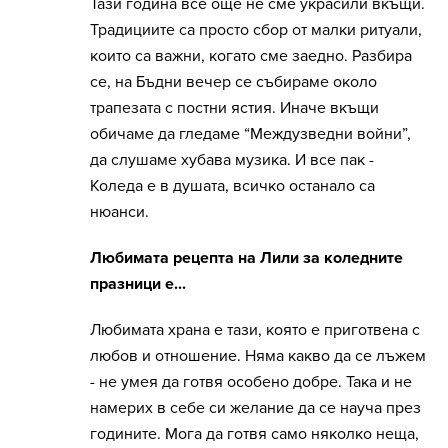
Тази година все още не сме украсили вкъщи.
Традициите са просто сбор от малки ритуали,
които са важни, когато сме заедно. Разбира
се, на Бъдни вечер се събираме около
трапезата с постни ястия. Иначе вкъщи
обичаме да гледаме “Междузведни войни”,
да слушаме хубава музика. И все пак -
Коледа е в душата, всичко останало са
нюанси.
Любимата рецепта на Лили за коледните
празници е...
Любимата храна е тази, която е приготвена с
любов и отношение. Няма какво да се лъжем
- не умея да готвя особено добре. Така и не
намерих в себе си желание да се науча през
годините. Мога да готвя само няколко неща,