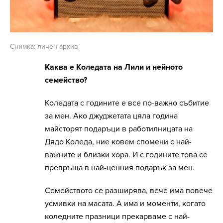
Снимка: личен архив
Каква е Коледата на Лили и нейното
семейство?
Коледата с годините е все по-важно събитие
за мен. Ако джуджетата цяла година
майсторят подаръци в работилницата на
Дядо Коледа, ние ковем спомени с най-
важните и близки хора. И с годините това се
превръща в най-ценния подарък за мен.
Семейството се разширява, вече има повече
усмивки на масата. А има и моменти, когато
коледните празници прекарваме с най-