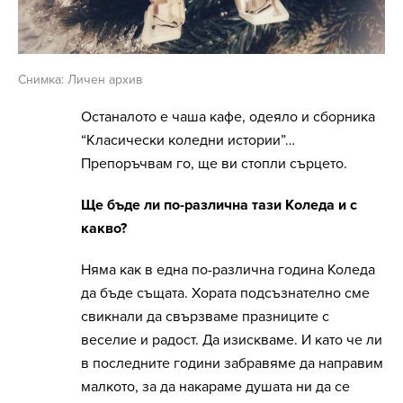
Снимка: Личен архив
Останалото е чаша кафе, одеяло и сборника
“Класически коледни истории”…
Препоръчвам го, ще ви стопли сърцето.
Ще бъде ли по-различна тази Коледа и с
какво?
Няма как в една по-различна година Коледа
да бъде същата. Хората подсъзнателно сме
свикнали да свързваме празниците с
веселие и радост. Да изискваме. И като че ли
в последните години забравяме да направим
малкото, за да накараме душата ни да се