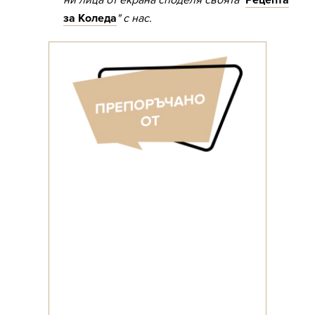
ни лица от екрана споделя своята "
Рецепта
за Коледа
" с нас.