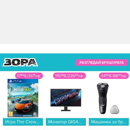
РАЗГЛЕДАЙ БРОШУРАТА
17
99
€
/
35
19
лв.
115
99
€
/
226
86
лв.
44
99
€
/
88
00
лв.
Игра The Crew Motorfest (PS4)...
Монитор GIGABYTE GS25F2 , 24.50...
Машинка за бръснене Philips X3051/00...