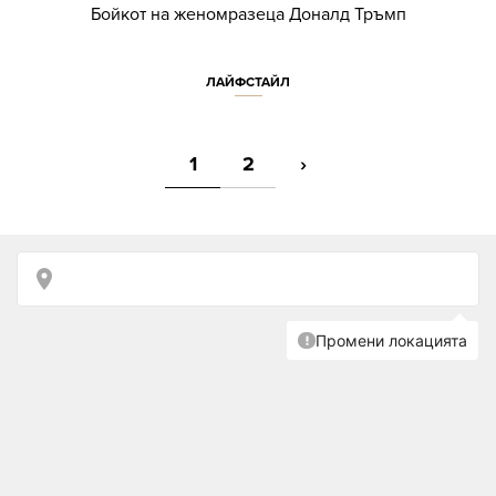
Бойкот на женомразеца Доналд Тръмп
ЛАЙФСТАЙЛ
1
2
›