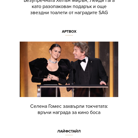
Безупречната Хелън Мирън, Лейди Гага
като разопакован подарък и още
звездни тоалети от наградите SAG
АРТBOX
Селена Гомес захвърли токчетата:
връчи награда за кино боса
ЛАЙФСТАЙЛ