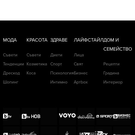
МОДА
КРАСОТА
ЗДРАВЕ
ЛАЙФСТАЙЛ
ДОМ И
СЕМЕЙСТВО
Съвети
Съвети
Диети
Лица
Тенденции
Козметика
Спорт
Свят
Рецепти
Дрескод
Коса
Психология
Бизнес
Градина
Шопинг
Интимно
Артbox
Интериор