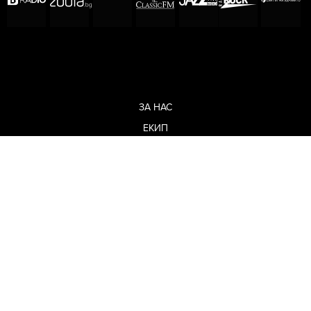
ЗА НАС
ЕКИП
ОБЩИ УСЛОВИЯ
ПОЛИТИКА ЗА ПОВЕРИТЕЛНОСТ
КОДЕКС ЗА ПОВЕДЕНИЕ НА ДОСТАВЧИЦИТЕ
МЕДИЙНИ ПАРТНЬОРСТВА
РЕКЛАМА
ЗА КОНТАКТИ