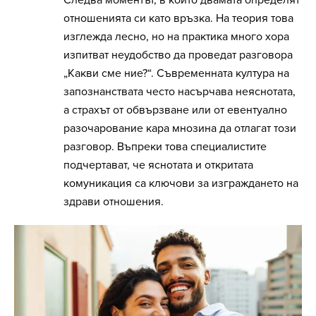
Следва моментът, в който двамата определят
отношенията си като връзка. На теория това
изглежда лесно, но на практика много хора
изпитват неудобство да проведат разговора
„Какви сме ние?“. Съвременната култура на
запознанствата често насърчава неяснотата,
а страхът от обвързване или от евентуално
разочарование кара мнозина да отлагат този
разговор. Въпреки това специалистите
подчертават, че яснотата и откритата
комуникация са ключови за изграждането на
здрави отношения.