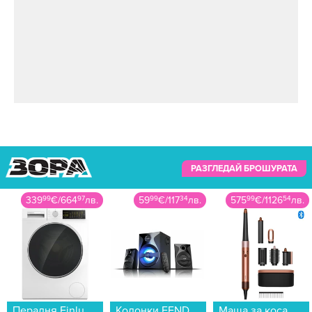
РАЗГЛЕДАЙ БРОШУРАТА
59
99
€
/
117
34
лв.
575
99
€
/
1126
54
лв.
279
99
€
/
547
62
лв.
Колонки FENDA F380X 2.1...
Маша за коса Dyson AIRWRAP HS08 i.d.™ AmSi/PkCp (123682-01) , 1300 W...
Пералня Crown CTL6012W , 1200 об./мин., 6.00 kg, C , Бял...