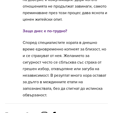
отношенията не продължат завинаги, самото
преминаване през този процес дава яснота и
ценен житейски опит.
Защо днес е по-трудно?
Според специалистите хората в днешно
време едновременно копнеят за близост, но
и се страхуват от нея. Желанието за
сигурност често се сблъсква със страха от
грешен избор, отхвърляне или загуба на
независимост. В резултат много хора остават
за дълго в междинните етапи на
запознанствата, без да стигнат до истинска
обвързаност.