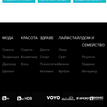
МОДА
КРАСОТА
ЗДРАВЕ
ЛАЙФСТАЙЛ
ДОМ И
СЕМЕЙСТВО
Съвети
Съвети
Диети
Лица
Тенденции
Козметика
Спорт
Свят
Рецепти
Дрескод
Коса
Психология
Бизнес
Градина
Шопинг
Интимно
Артbox
Интериор