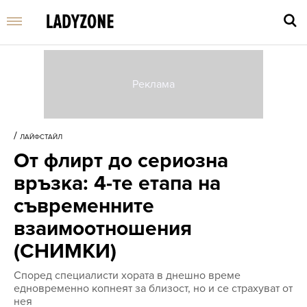
Въве
търс
/
ЛАЙФСТАЙЛ
дума
От флирт до сериозна
и
нати
връзка: 4-те етапа на
Enter
съвременните
взаимоотношения
(СНИМКИ)
Според специалисти хората в днешно време
едновременно копнеят за близост, но и се страхуват от
нея