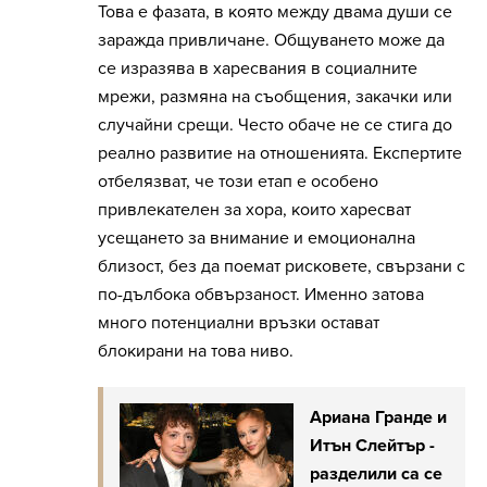
Това е фазата, в която между двама души се
заражда привличане. Общуването може да
се изразява в харесвания в социалните
мрежи, размяна на съобщения, закачки или
случайни срещи. Често обаче не се стига до
реално развитие на отношенията. Експертите
отбелязват, че този етап е особено
привлекателен за хора, които харесват
усещането за внимание и емоционална
близост, без да поемат рисковете, свързани с
по-дълбока обвързаност. Именно затова
много потенциални връзки остават
блокирани на това ниво.
Ариана Гранде и
Итън Слейтър -
разделили са се