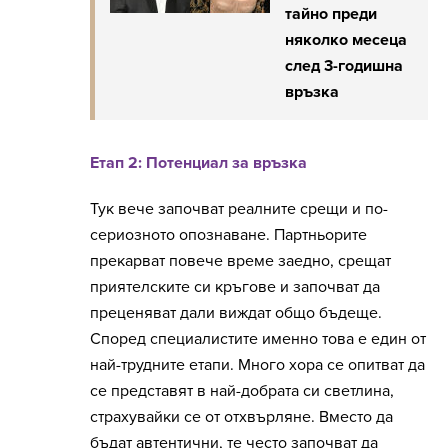
тайно преди
няколко месеца
след 3-годишна
връзка
Етап 2: Потенциал за връзка
Тук вече започват реалните срещи и по-
сериозното опознаване. Партньорите
прекарват повече време заедно, срещат
приятелските си кръгове и започват да
преценяват дали виждат общо бъдеще.
Според специалистите именно това е един от
най-трудните етапи. Много хора се опитват да
се представят в най-добрата си светлина,
страхувайки се от отхвърляне. Вместо да
бъдат автентични, те често започват да