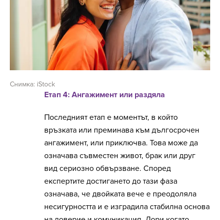
Снимка: iStock
Етап 4: Ангажимент или раздяла
Последният етап е моментът, в който
връзката или преминава към дългосрочен
ангажимент, или приключва. Това може да
означава съвместен живот, брак или друг
вид сериозно обвързване. Според
експертите достигането до тази фаза
означава, че двойката вече е преодоляла
несигурността и е изградила стабилна основа
на доверие и комуникация. Дори когато