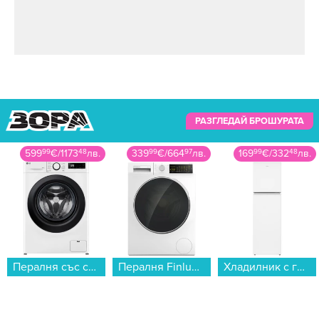
РАЗГЛЕДАЙ БРОШУРАТА
339
99
€
/
664
97
лв.
169
99
€
/
332
48
лв.
48
99
€
/
95
82
лв.
Пералня Finlux FXA10 12T , 10.00 kg, 1200 об./мин., A , Бял...
Хладилник с горна камера Crown DF154WH , 157 l, E , Бял , Статична...
IP камера Xiaomi Smart Camera C500 BHR089AEU...