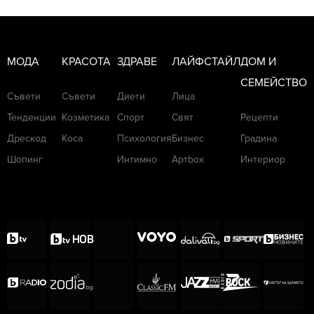
МОДА
КРАСОТА
ЗДРАВЕ
ЛАЙФСТАЙЛ
ДОМ И
СЕМЕЙСТВО
Съвети
Съвети
Диети
Лица
Тенденции
Козметика
Спорт
Свят
Рецепти
Дрескод
Коса
Психология
Бизнес
Градина
Шопинг
Интимно
Артbox
Интериор