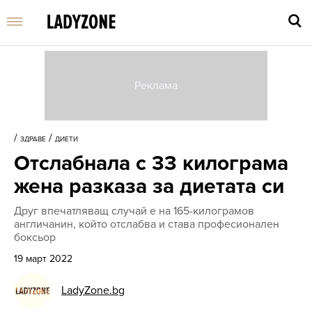
Въве
търс
/
/
ЗДРАВЕ
ДИЕТИ
дума
Отслабнала с 33 килограма
и
нати
жена разказа за диетата си
Enter
Друг впечатляващ случай е на 165-килограмов
англичанин, който отслабва и става професионален
боксьор
19 март 2022
LadyZone.bg