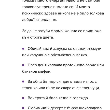
толкова много енергия! Никога не съм бил
толкова уверена в тялото си. И моето
психическо здраве никога не е било толкова
добро”, споделя тя.
За да не загуби форма, жената се придържа
към строга диета.
Обичайната й закуска се състои от смути
или капучино с обезмаслено мляко.
През деня хапвала протеиново барче или
бананов мъфин.
За обяд Бътчър си приготвяла начос с
телешко или пиле на скара със зеленчуци.
Вечерята й била ястие с говеждо.
Любимият й десерт е бързо шоколадово