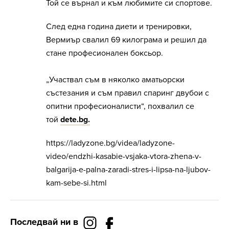
Той се върнал и към любимите си спортове.
След една година диети и тренировки,
Вермиър свалил 69 килограма и решил да
стане професионален боксьор.
„Участвал съм в няколко аматьорски
състезания и съм правил спаринг двубои с
опитни професионалисти“, похвалил се
той
dete.bg.
https://ladyzone.bg/videa/ladyzone-
video/endzhi-kasabie-vsjaka-vtora-zhena-v-
balgarija-e-palna-zaradi-stres-i-lipsa-na-ljubov-
kam-sebe-si.html
Последвай ни в