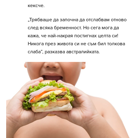
кексче.
„Трябваше да започна да отслабвам отново
след всяка бременност. Но сега мога да
кажа, че най-накрая постигнах целта си!
Никога през живота си не съм бил толкова
слаба”, разказва австралийката.