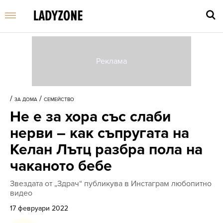
Въве
търс
/
/
ЗА ДОМА
СЕМЕЙСТВО
дума
Не е за хора със слаби
и
нати
нерви – как съпругата на
Enter
Келан Лътц разбра пола на
чаканото бебе
Звездата от „Здрач“ публикува в Инстаграм любопитно
видео
17 февруари 2022