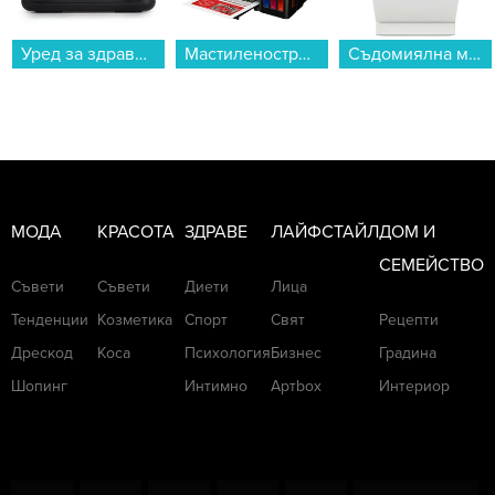
Уред за здравословно готвене Gorenje AF2700BP...
Мастиленоструен принтер Canon PIXMA G3410 AIO BLACK , Мастиленоструен...
Съдомиялна машина за вграждане MIELE G 5590 SCVi SL Active , 9 комплекта, E...
МОДА
КРАСОТА
ЗДРАВЕ
ЛАЙФСТАЙЛ
ДОМ И
СЕМЕЙСТВО
Съвети
Съвети
Диети
Лица
Тенденции
Козметика
Спорт
Свят
Рецепти
Дрескод
Коса
Психология
Бизнес
Градина
Шопинг
Интимно
Артbox
Интериор