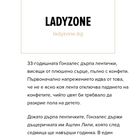
33-годишната Гонзалес дърпа лентички,
висящи от плюшено сърце, пълно с конфети.
Първоначално напрежението идва от това,
че не е ясно коя лента отключва падането на
конфетите, чийто цвят би трябвало да
разкрие пола на детето.
Докато дърпа лентичките, Гонзалес държи
дъщеричката им Аштин Лили, която след
седмица ще навърши годинка. В един