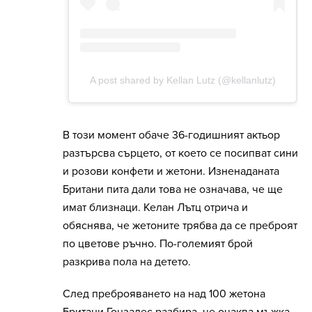
В този момент обаче 36-годишният актьор
разтърсва сърцето, от което се посипват сини
и розови конфети и жетони. Изненаданата
Британи пита дали това не означава, че ще
имат близнаци. Келан Лътц отрича и
обяснява, че жетоните трябва да се преброят
по цветове ръчно. По-големият брой
разкрива пола на детето.
След преброяването на над 100 жетона
Британи Гонзалес разбира, че очаква мъжка