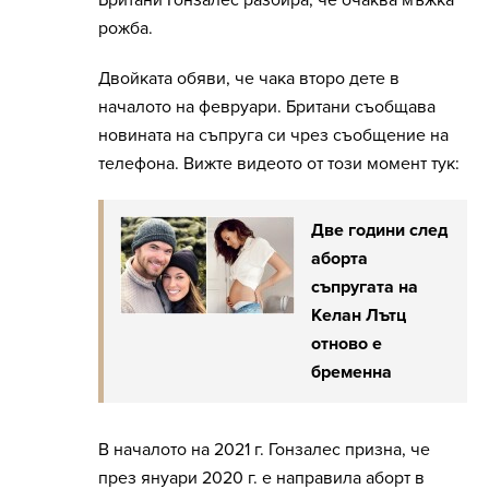
рожба.
Двойката обяви, че чака второ дете в
началото на февруари. Британи съобщава
новината на съпруга си чрез съобщение на
телефона. Вижте видеото от този момент тук:
Две години след
аборта
съпругата на
Келан Лътц
отново е
бременна
В началото на 2021 г. Гонзалес призна, че
през януари 2020 г. е направила аборт в