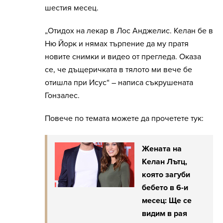
шестия месец.
„Отидох на лекар в Лос Анджелис. Келан бе в
Ню Йорк и нямах търпение да му пратя
новите снимки и видео от прегледа. Оказа
се, че дъщеричката в тялото ми вече бе
отишла при Исус“ – написа съкрушената
Гонзалес.
Повече по темата можете да прочетете тук:
Жената на
Келан Лътц,
която загуби
бебето в 6-и
месец: Ще се
видим в рая