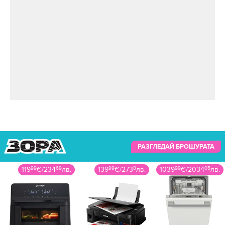
РАЗГЛЕДАЙ БРОШУРАТА
119
99
€
/
234
69
лв.
139
99
€
/
273
8
лв.
1039
99
€
/
2034
05
лв.