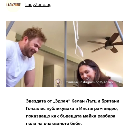
LadyZone.bg
Снимка: Instagram.com/Kellan Lutz
Звездата от „Здрач“ Келан Лътц и Британи
Гонзалес публикуваха в Инстаграм видео,
показващо как бъдещата майка разбира
пола на очакваното бебе.