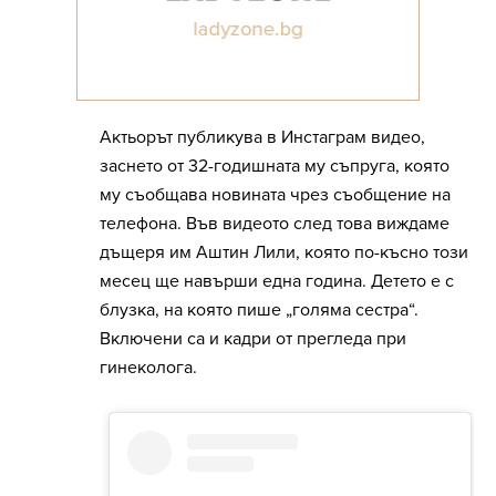
Актьорът публикува в Инстаграм видео,
заснето от 32-годишната му съпруга, която
му съобщава новината чрез съобщение на
телефона. Във видеото след това виждаме
дъщеря им Аштин Лили, която по-късно този
месец ще навърши една година. Детето е с
блузка, на която пише „голяма сестра“.
Включени са и кадри от прегледа при
гинеколога.