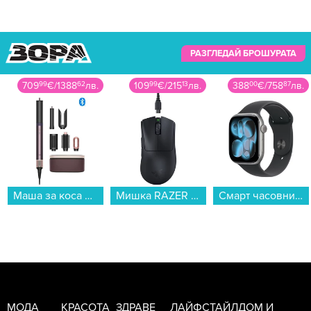
РАЗГЛЕДАЙ БРОШУРАТА
709
99
€
/
1388
62
лв.
109
99
€
/
215
13
лв.
388
00
€
/
758
87
лв.
Маша за коса Dyson AIRWRAP HS09 Co-anda 2x™Jp/Pl (598775-01) , 1700 W...
Мишка RAZER Deathadder V3 Pro RZ01-04630100-R3G1...
Смарт часовник Apple Watch 11 46mm Space Grey/Black Band M/L mev44 , 2.00 , 64 , Apple S10 SiP 64-bit Dual Core...
МОДА
КРАСОТА
ЗДРАВЕ
ЛАЙФСТАЙЛ
ДОМ И