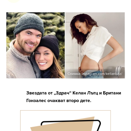
Снимка: instagram.com/kellanlutz/
Звездата от „Здрач“ Келан Лътц и Британи
Гонзалес очакват второ дете.