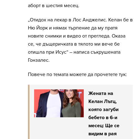
аборт в шестия месец.
„Отидох на лекар в Лос Анджелис. Келан бе в
Ню Йорк и нямах търпение да му пратя
новите снимки и видео от прегледа. Оказа
се, че дъщеричката в тялото ми вече бе
отишла при Исус“ – написа съкрушената
Гонзалес.
Повече по темата можете да прочетете тук:
Жената на
Келан Лътц,
която загуби
бебето в 6-и
месец: Ще се
видим в рая