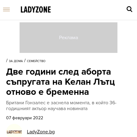
Въве
търс
/
/
ЗА ДОМА
СЕМЕЙСТВО
дума
Две години след аборта
и
нати
съпругата на Келан Лътц
Enter
отново е бременна
Британи Гонзалес е заснела момента, в който 36-
годишният актьор научава новината
07 февруари 2022
LadyZone.bg