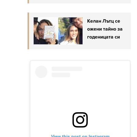
Келан Лътц се
ожени тайно за
годеницата си