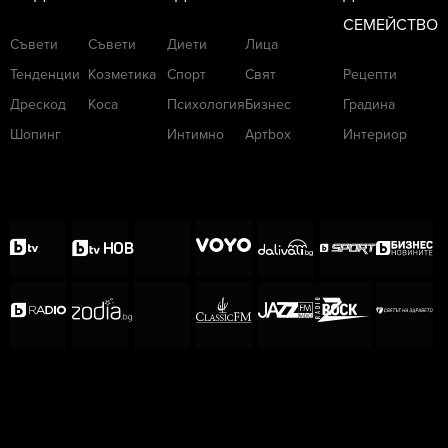
СЕМЕЙСТВО
Съвети
Съвети
Диети
Лица
Тенденции
Козметика
Спорт
Свят
Рецепти
Дрескод
Коса
Психология
Бизнес
Градина
Шопинг
Интимно
Артbox
Интериор