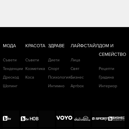
МОДА
КРАСОТА
ЗДРАВЕ
ЛАЙФСТАЙЛ
ДОМ И
СЕМЕЙСТВО
Съвети
Съвети
Диети
Лица
Тенденции
Козметика
Спорт
Свят
Рецепти
Дрескод
Коса
Психология
Бизнес
Градина
Шопинг
Интимно
Артbox
Интериор