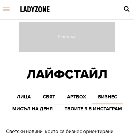
Въве
търс
дума
ЛАЙФСТАЙЛ
и
нати
Enter
ЛИЦА
СВЯТ
АРТBOX
БИЗНЕС
МИСЪЛ НА ДЕНЯ
ТВОИТЕ 5 В ИНСТАГРАМ
Светски новини, които са бизнес ориентирани,