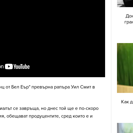
Дон
гра
ц от Бел Еър" превърна рапъра Уил Смит в
Как 
иалът се завръща, но днес той ще е по-скоро
я, обещават продуцентите, сред които е и