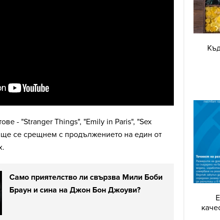
Къд
 - "Stranger Things", "Emily in Paris", "Sex
г. ще се срещнем с продължението на един от
х.
Само приятелство ли свързва Мили Боби
Браун и сина на Джон Бон Джоуви?
Е
каче