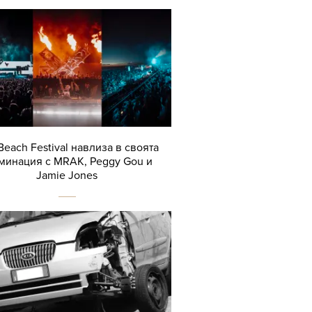
Beach Festival навлиза в своята
минация с MRAK, Peggy Gou и
Jamie Jones