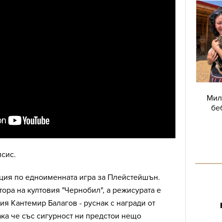
Мил
бе
сис.
птация по едноименната игра за Плейстейшън.
тора на култовия "Чернобил", а режисурата е
я Кантемир Балагов - руснак с награди от
ака че със сигурност ни предстои нещо