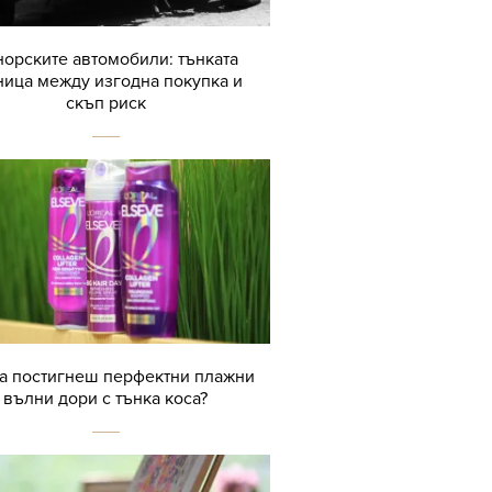
орските автомобили: тънката
ница между изгодна покупка и
скъп риск
да постигнеш перфектни плажни
вълни дори с тънка коса?