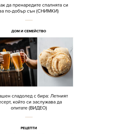
как да пренаредите спалнята си
за по-добър сън (СНИМКИ)
ДОМ И СЕМЕЙСТВО
шен сладолед с бира: Летният
есерт, който си заслужава да
опитате (ВИДЕО)
РЕЦЕПТИ