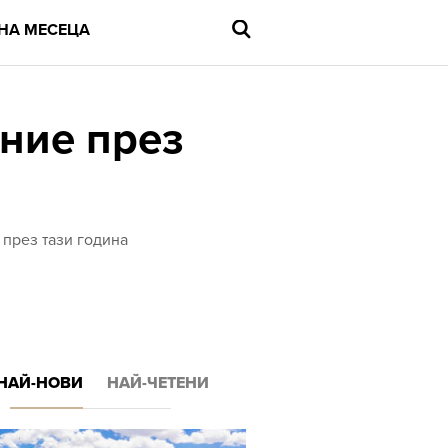
НА МЕСЕЦА
ние през
Въведете
търсената
дума
и
 през тази година
натиснете
Enter
НАЙ-НОВИ
НАЙ-ЧЕТЕНИ