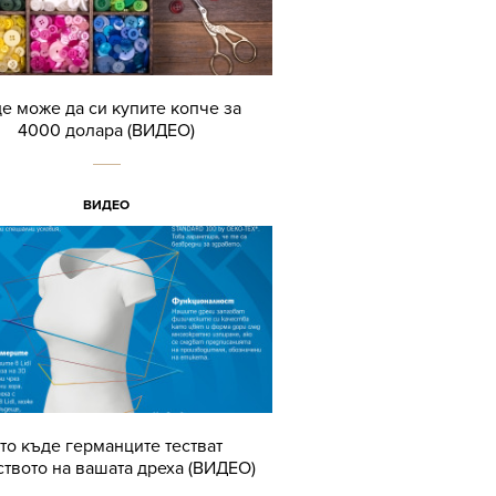
е може да си купите копче за
4000 долара (ВИДЕО)
ВИДЕО
то къде германците тестват
ството на вашата дреха (ВИДЕО)