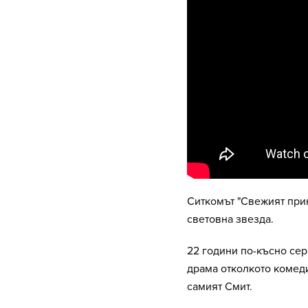
Ситкомът "Свежият прин
световна звезда.
22 години по-късно сер
драма отколкото комеди
самият Смит.