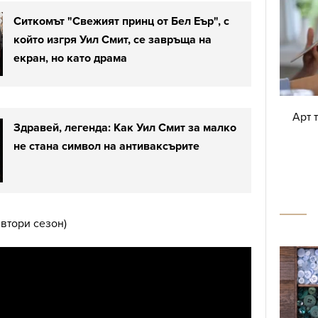
Ситкомът "Свежият принц от Бел Еър", с
който изгря Уил Смит, се завръща на
екран, но като драма
Арт 
Здравей, легенда: Как Уил Смит за малко
не стана символ на антиваксърите
x, втори сезон)