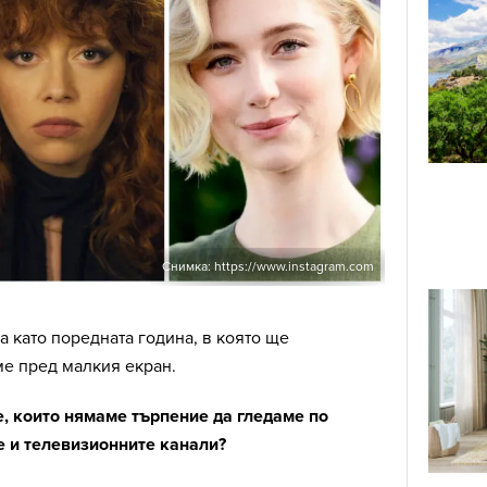
Снимка: https://www.instagram.com
а като поредната година, в която ще
е пред малкия екран.
е, които нямаме търпение да гледаме по
 и телевизионните канали?