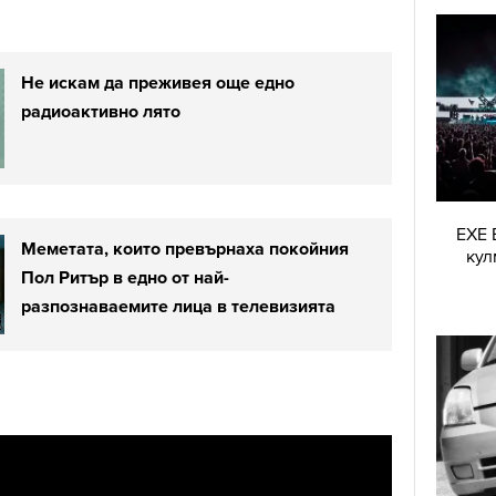
Не искам да преживея още едно
радиоактивно лято
EXE 
Меметата, които превърнаха покойния
кул
Пол Ритър в едно от най-
разпознаваемите лица в телевизията