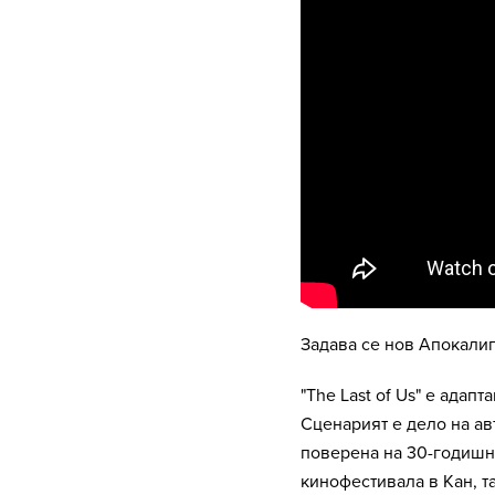
Задава се нов Апокалип
"The Last of Us" е ада
Сценарият е дело на ав
поверена на 30-годишни
кинофестивала в Кан, т