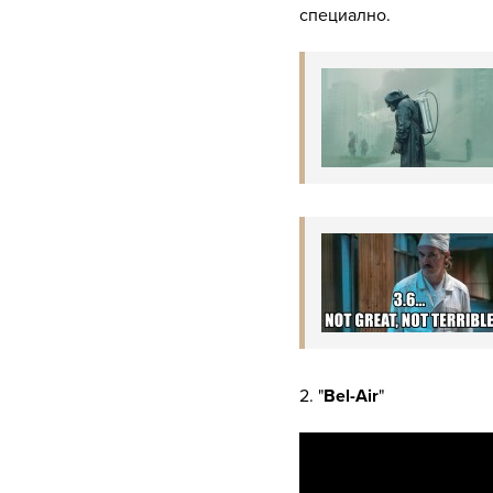
специално.
2. "
Bel-Air
"