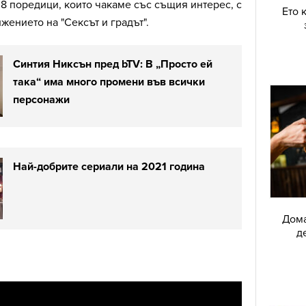
 8 поредици, които чакаме със същия интерес, с
Ето 
жението на "Сексът и градът".
Синтия Никсън пред bTV: В „Просто ей
така“ има много промени във всички
персонажи
Най-добрите сериали на 2021 година
Дома
д