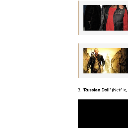
3. "
Russian Doll
" (Netfli