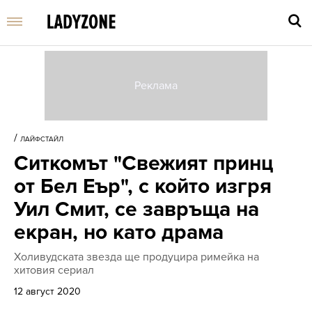
Въве
търс
/
ЛАЙФСТАЙЛ
дума
Ситкомът "Свежият принц
и
нати
от Бел Еър", с който изгря
Enter
Уил Смит, се завръща на
екран, но като драма
Холивудската звезда ще продуцира римейка на
хитовия сериал
12 август 2020