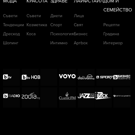
МОДА
КРАСОТА
ЗДРАВЕ
ЛАЙФСТАЙЛ
ДОМ И
СЕМЕЙСТВО
Съвети
Съвети
Диети
Лица
Тенденции
Козметика
Спорт
Свят
Рецепти
Дрескод
Коса
Психология
Бизнес
Градина
Шопинг
Интимно
Артbox
Интериор