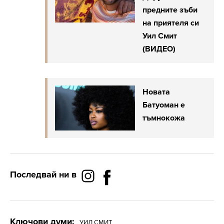
предните зъби
на приятеля си
Уил Смит
(ВИДЕО)
Новата
Батуоман е
тъмнокожа
Последвай ни в
Ключови думи:
УИЛ СМИТ