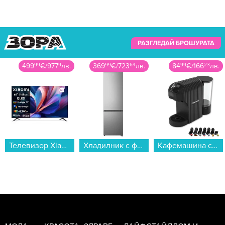
РАЗГЛЕДАЙ БРОШУРАТА
499
99
€
/
977
9
лв.
369
99
€
/
723
64
лв.
84
99
€
/
166
23
лв.
Телевизор Xiaomi A Pro 65 2026 / ELA5990EU , 165 см, 3840x2160 UHD-4K , 65 inch, Android , QLED ...
Хладилник с фризер Gorenje NRK418EES4 , 255 l, E , No Frost , Инокс...
Кафемашина с капсули Crown CCM-1530B 7 в 1...