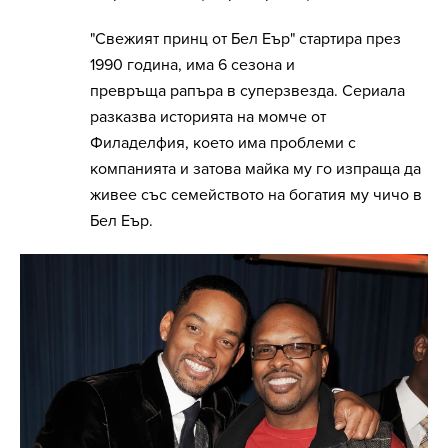
"Свежият принц от Бел Еър" стартира през
1990 година, има 6 сезона и
превръща рапъра в суперзвезда. Сериала
разказва историята на момче от
Филаделфия, което има проблеми с
компанията и затова майка му го изпраща да
живее със семейството на богатия му чичо в
Бел Еър.