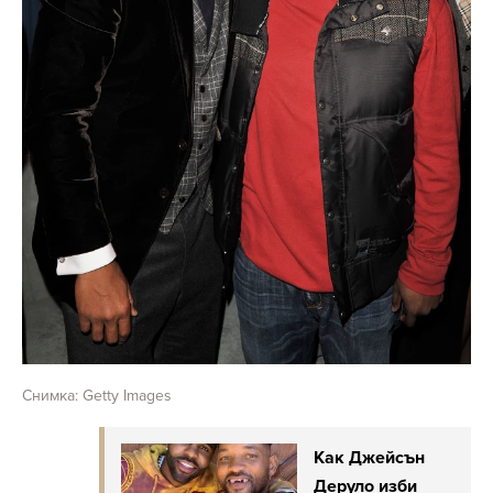
Снимка: Getty Images
Как Джейсън
Деруло изби