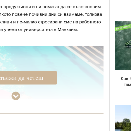
о-продуктивни и ни помагат да се възстановим
олкото повече почивни дни си взимаме, толкова
жливи и по-малко стресирани сме на работното
и учени от университета в Манхайм.
дължи да четеш
Как 
там