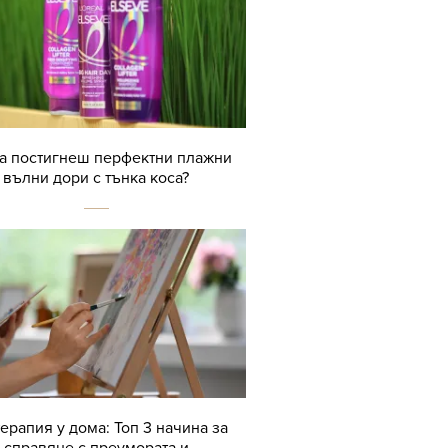
да постигнеш перфектни плажни
вълни дори с тънка коса?
терапия у дома: Топ 3 начина за
справяне с преумората и