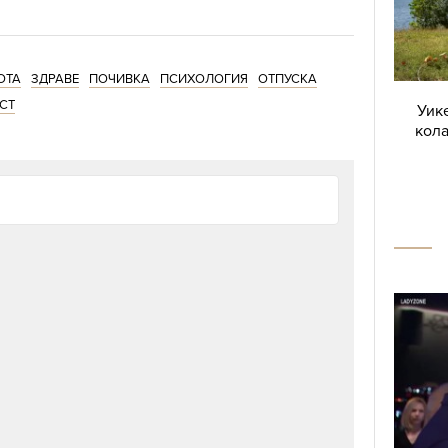
ОТА
ЗДРАВЕ
ПОЧИВКА
ПСИХОЛОГИЯ
ОТПУСКА
СТ
Уике
кола
остта
т положително върху творческите способности,
ботата и електронните джаджи сред природата
реативността ни само за 4 дни според учени от
съвети и информация за позитивите от
"
Greater Good Magazine
".