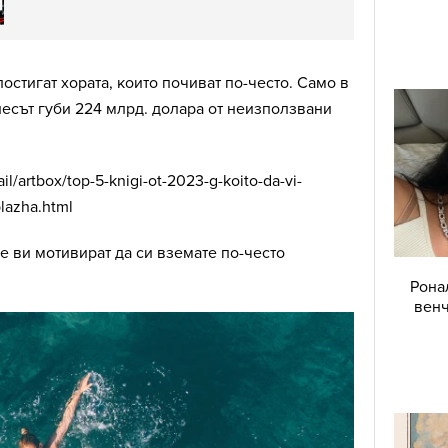
остигат хората, които почиват по-често. Само в
есът губи 224 млрд. долара от неизползвани
ail/artbox/top-5-knigi-ot-2023-g-koito-da-vi-
lazha.html
 ви мотивират да си вземате по-често
Рона
венч