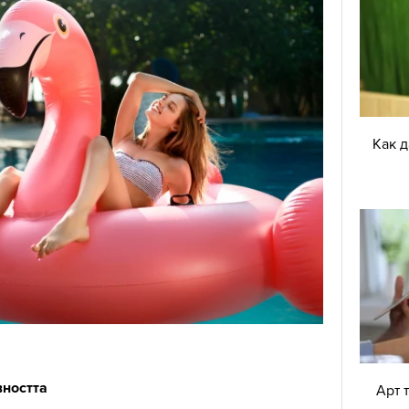
Как 
вността
Арт 