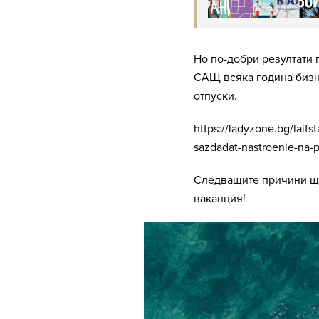
Но по-добри резултати п
САЩ всяка година бизн
отпуски.
https://ladyzone.bg/laifst
sazdadat-nastroenie-na-p
Следващите причини ще
ваканция!