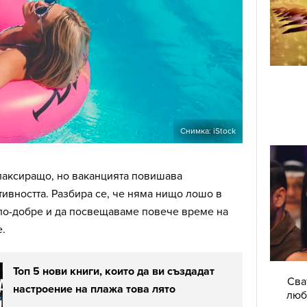
Снимка: iStock
елаксиращо, но ваканцията повишава
тивността. Разбира се, че няма нищо лошо в
 по-добре и да посвещаваме повече време на
е.
Топ 5 нови книги, които да ви създадат
Сва
настроение на плажа това лято
люб