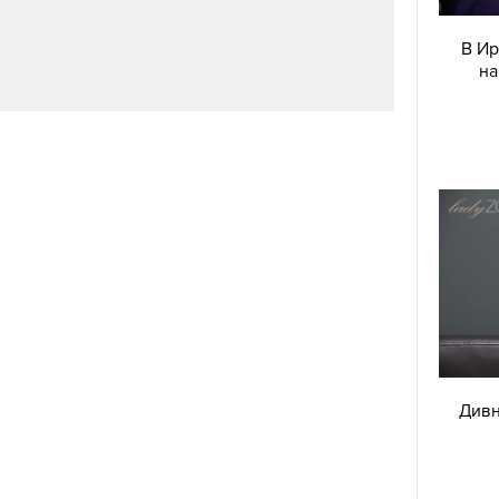
ЛЯТО НА ЕКС
В Ир
на
ез
Това лято аптеката идва при теб
Дивн