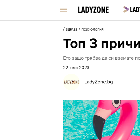
/
/
ЗДРАВЕ
ПСИХОЛОГИЯ
Топ 3 прич
Ето защо трябва да си вземате п
22 юли 2023
LadyZone.bg