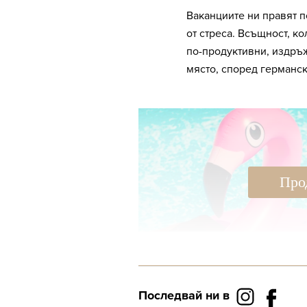
Ваканциите ни правят п
от стреса. Всъщност, к
по-продуктивни, издръ
място, според германск
Про
Последвай ни в