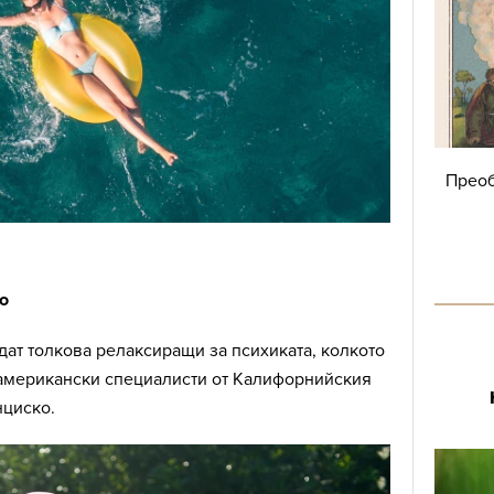
Преоб
о
дат толкова релаксиращи за психиката, колкото
 американски специалисти от Калифорнийския
нциско.