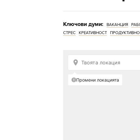
Ключови думи:
ВАКАНЦИЯ
РАБ
СТРЕС
КРЕАТИВНОСТ
ПРОДУКТИВНО
Снимка: iStock
3. Стимулира креативн
Почивките се отразява
като откъсването от ра
може да повиши с 50% к
университета в Юта.
Вижте повече полезни 
ваканцията в списание 