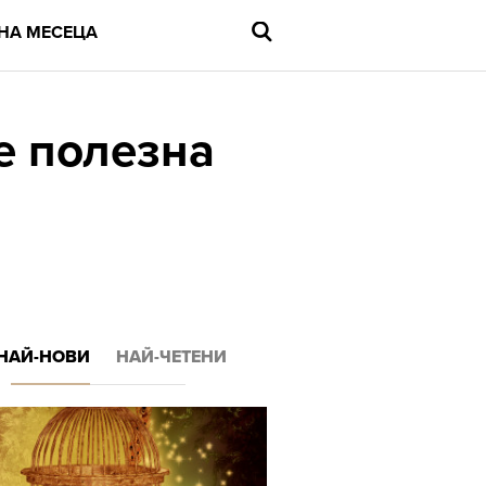
НА МЕСЕЦА
е полезна
Въведете
търсената
дума
и
натиснете
Enter
НАЙ-НОВИ
НАЙ-ЧЕТЕНИ