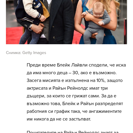
Снимка: Getty Images
Преди време Блейк Лайвли сподели, че иска
да има много деца – 30, ако е възможно.
Засега мисията е изпълнена на 10%, защото
актрисата и Райън Рейнолдс имат три
дъщери, за които се грижат сами. За да е
възможно това, Блейк и Райън разпределят
работния си график така, че ангажиментите
им никога да не се застъпват.
Почитателите на Райън Рейнолдс знаят за