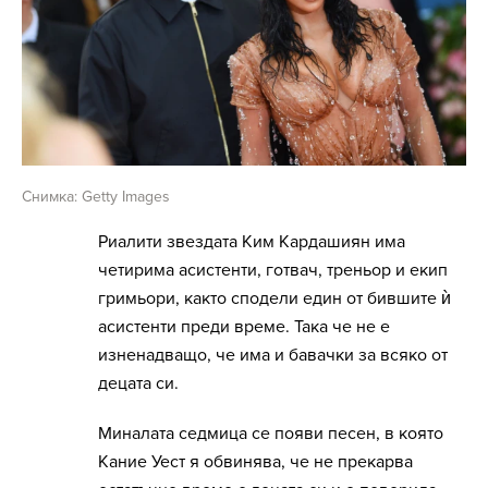
Снимка: Getty Images
Риалити звездата Ким Кардашиян има
четирима асистенти, готвач, треньор и екип
гримьори, както сподели един от бившите ѝ
асистенти преди време. Така че не е
изненадващо, че има и бавачки за всяко от
децата си.
Миналата седмица се появи песен, в която
Кание Уест я обвинява, че не прекарва