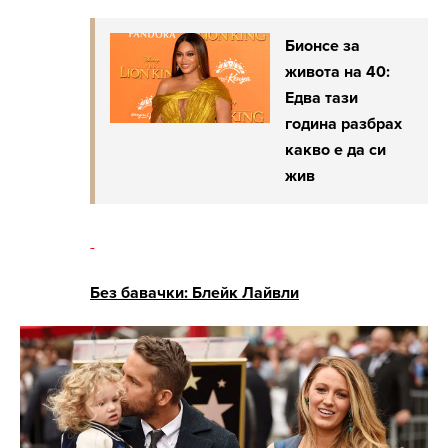
Бионсе за
живота на 40:
Едва тази
година разбрах
какво е да си
жив
-
Без бавачки: Блейк Лайвли