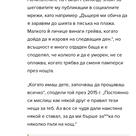
шеговитите му публикации в социалните
мрежи, като например „Дъщеря ми обича да
я заравям до шията в пясъка на плажа.
Малкото ѝ личице винаги грейва, когато
дойда да я изровя на следващия ден.“, но
всъщност е много отдаден баща и е
споделял, че колкото и да е уморен, не се
оплаква, когато трябва да сменя памперси
през нощта.
„Когато имаш дете, започваш да прощаваш
всичко“, сподели той през 2015 г. „Постоянно
си мислиш как някой друг е правил тези
неща за теб. Аз все се чудя дали наистина
някой е ставал, за да ми бърше за***ка по
няколко пъти на нощ.“