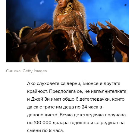
Снимка: Getty Images
Ако слуховете са верни, Бионсе е другата
крайност. Предполага се, че изпълнителката
и Джей Зи имат общо 6 детегледачки, които
да са с трите им деца по 24 часа в
денонощието. Всяка детегледачка получава
по 100 000 долара годишно и се редуват на
смени по 8 часа.