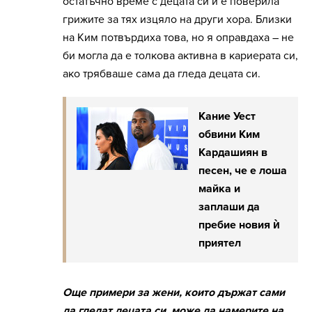
остатъчно време с децата си и е поверила
грижите за тях изцяло на други хора. Близки
на Ким потвърдиха това, но я оправдаха – не
би могла да е толкова активна в кариерата си,
ако трябваше сама да гледа децата си.
Кание Уест
обвини Ким
Кардашиян в
песен, че е лоша
майка и
заплаши да
пребие новия ѝ
приятел
Още примери за жени, които държат сами
да гледат децата си, може да намерите на