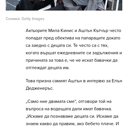
Снимка: Getty Images
Актьорите Мила Кинис и Аштън Кътчър често
попадат пред обектива на папараците докато
са заедно с децата си. Те често са с тях,
когато вършат ежедневните си задължения и
причината за това е, че не искат бавачки да
отглеждат децата им.
Това призна самият Аштън в интервю за Елън
Дедженеръс.
„Само ние двамата сме“, отговори той на
въпроса на водещата дали имат бавачка.
„Искаме да познаваме децата си. Искаме да
знаем какво да правим, ако бебето плаче. И