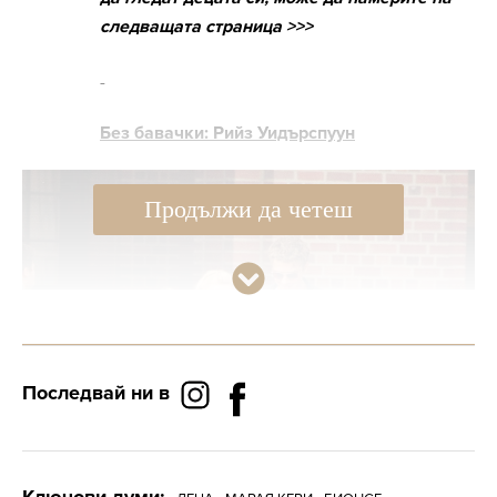
следващата страница >>>
-
Без бавачки: Рийз Уидърспуун
Продължи да четеш
Последвай ни в
Ключови думи: