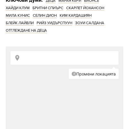
ДЕЦА
МАРАЯ КЕРИ
БИОНСЕ
ХАЙДИ КЛУМ
БРИТНИ СПИЪРС
СКАРЛЕТ ЙОХАНСОН
МИЛА КУНИС
СЕЛИН ДИОН
КИМ КАРДАШИЯН
БЛЕЙК ЛАЙВЛИ
РИЙЗ УИДЪРСПУУН
ЗОУИ САЛДАНА
ОТГЛЕЖДАНЕ НА ДЕЦА
Снимка: Getty Images
Звездата от „Професия блондинка“ и
съпругът ѝ са разведени, но са доволни от
работата, която са свършили по отглеждането
на двете си деца. През 2011 г. Райън Филип,
бившият съпруг на актрисата, сподели, че
според него са отгледали децата си по най-
добрия начин.
„Мисля, че нямаше да се получи толкова
добре, ако не бяхме толкова ангажирани или