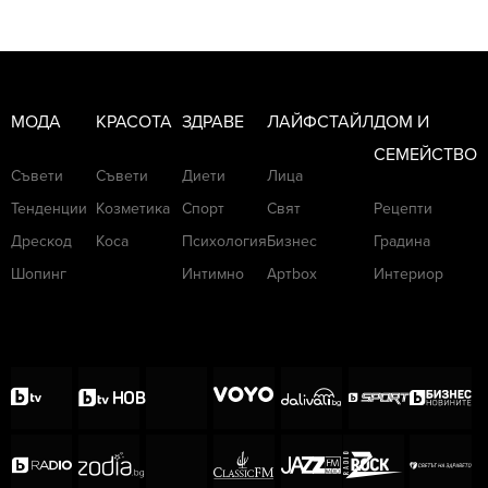
МОДА
КРАСОТА
ЗДРАВЕ
ЛАЙФСТАЙЛ
ДОМ И
СЕМЕЙСТВО
Съвети
Съвети
Диети
Лица
Тенденции
Козметика
Спорт
Свят
Рецепти
Дрескод
Коса
Психология
Бизнес
Градина
Шопинг
Интимно
Артbox
Интериор
Снимка: Getty Images
Поп легендата Марая Кери няма много
време за децата си, затова е поверила
грижите за тях на бавачки. По непотвърдена
информация бавачките ѝ са денонощно на