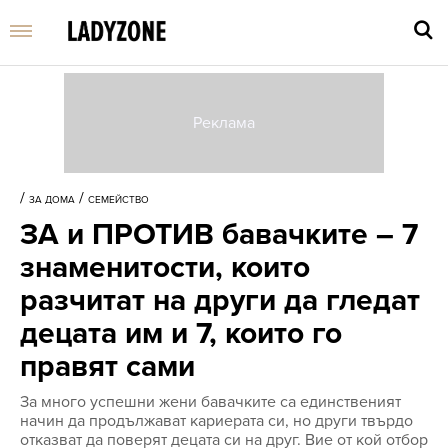
Въве
търс
/
/
ЗА ДОМА
СЕМЕЙСТВО
дума
ЗА и ПРОТИВ бавачките – 7
и
нати
знаменитости, които
Enter
разчитат на други да гледат
децата им и 7, които го
правят сами
За много успешни жени бавачките са единственият
начин да продължават кариерата си, но други твърдо
отказват да поверят децата си на друг. Вие от кой отбор