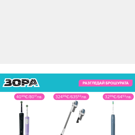
РАЗГЛЕДАЙ БРОШУРАТА
40
99
€
/
80
17
лв.
324
99
€
/
635
63
лв.
32
99
€
/
64
53
лв.