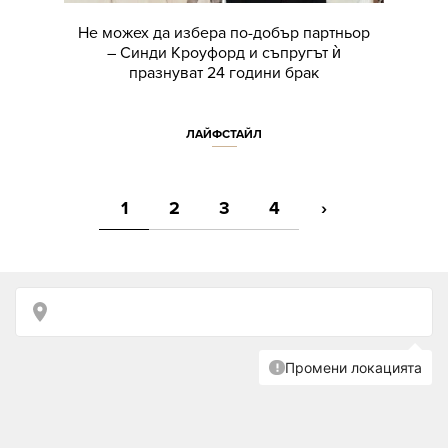
Не можех да избера по-добър партньор
– Синди Кроуфорд и съпругът ѝ
празнуват 24 години брак
ЛАЙФСТАЙЛ
1
2
3
4
›