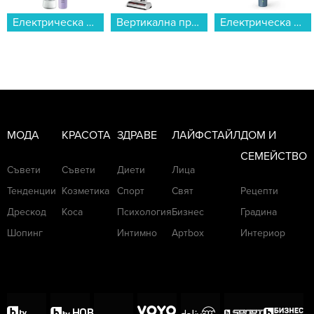
Електрическа четка за зъби Oral B Vit Pro Bl+Lil...
Вертикална прахосмукачка MIELE Duoflex HX1 BWSGNB Nordic Blue...
Електрическа четка за зъби Philips HX4022/04 Sonicare...
МОДА
КРАСОТА
ЗДРАВЕ
ЛАЙФСТАЙЛ
ДОМ И
СЕМЕЙСТВО
Съвети
Съвети
Диети
Лица
Тенденции
Козметика
Спорт
Свят
Рецепти
Дрескод
Коса
Психология
Бизнес
Градина
Шопинг
Интимно
Артbox
Интериор