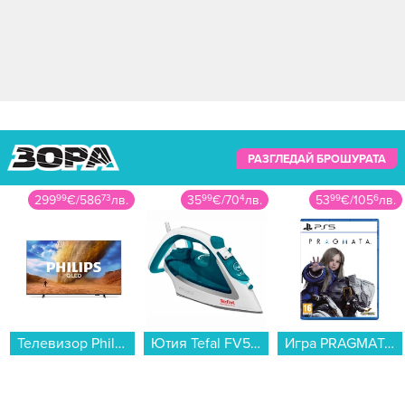
РАЗГЛЕДАЙ БРОШУРАТА
299
99
€
/
586
73
лв.
35
99
€
/
70
4
лв.
53
99
€
/
105
6
лв.
Телевизор Philips 55PUS7810/12 , 139 см, 3840x2160 UHD-4K , 55 inch, QLED ...
Ютия Tefal FV5718E0...
Игра PRAGMATA (PS5)...