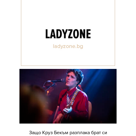
Защо Круз Бекъм разплака брат си