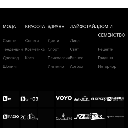
МОДА
КРАСОТА
ЗДРАВЕ
ЛАЙФСТАЙЛ
ДОМ И
СЕМЕЙСТВО
Съвети
Съвети
Диети
Лица
Тенденции
Козметика
Спорт
Свят
Рецепти
Дрескод
Коса
Психология
Бизнес
Градина
Шопинг
Интимно
Артbox
Интериор