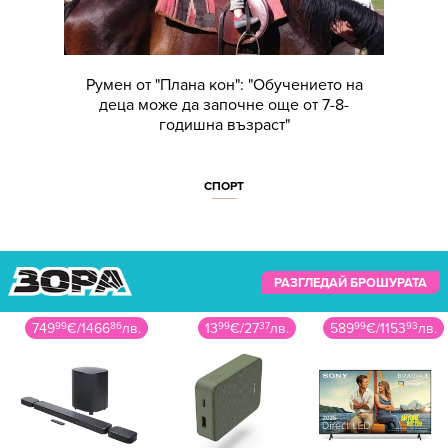
Румен от "Плана кон": "Обучението на
деца може да започне още от 7-8-
годишна възраст"
СПОРТ
РАЗГЛЕДАЙ БРОШУРАТА
749
99
€
/
1466
86
лв.
13
99
€
/
27
37
лв.
589
99
€
/
1153
93
лв.