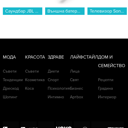
Саундбар JBL BAR 800 JBLBAR800M2BLKEP...
Външна батерия Hama 201713, "Colour 10" зелена 10000 mAh...
Телевизор Sony K50S35B , 126 см, 3840x2160 UHD-4K , 50 inch, Android , LED , Smart TV...
МОДА
КРАСОТА
ЗДРАВЕ
ЛАЙФСТАЙЛ
ДОМ И
СЕМЕЙСТВО
Съвети
Съвети
Диети
Лица
Тенденции
Козметика
Спорт
Свят
Рецепти
Дрескод
Коса
Психология
Бизнес
Градина
Шопинг
Интимно
Артbox
Интериор