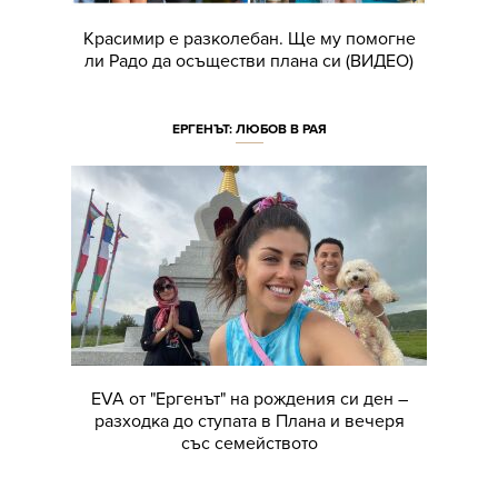
Красимир е разколебан. Ще му помогне
ли Радо да осъществи плана си (ВИДЕО)
ЕРГЕНЪТ: ЛЮБОВ В РАЯ
EVA от "Ергенът" на рождения си ден –
разходка до ступата в Плана и вечеря
със семейството