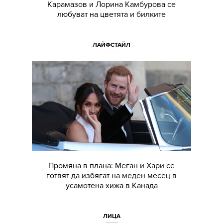
Карамазов и Лорина Камбурова се
любуват на цветята и билките
ЛАЙФСТАЙЛ
Промяна в плана: Меган и Хари се
готвят да избягат на меден месец в
усамотена хижа в Канада
ЛИЦА