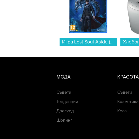
Игра Lost Soul Aside (PS5)...
МОДА
КРАСОТА
Съвети
Съвети
Тенденции
Козметика
Дрескод
Коса
Шопинг