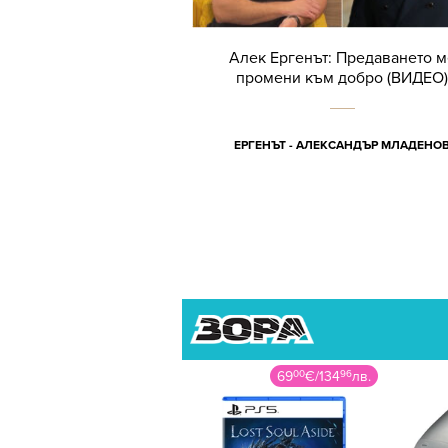
Алек Ергенът: Предаването м
промени към добро (ВИДЕО)
ЕРГЕНЪТ - АЛЕКСАНДЪР МЛАДЕНО
69
00
€
/
134
96
лв.