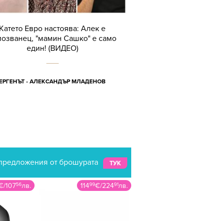
Катето Евро настоява: Алек е
мозванец, "мамин Сашко" е само
един! (ВИДЕО)
ЕРГЕНЪТ - АЛЕКСАНДЪР МЛАДЕНОВ
предложения от брошурата
ТУК
€
/
107
56
лв.
114
99
€
/
224
91
лв.
64
99
€
/
127
11
л