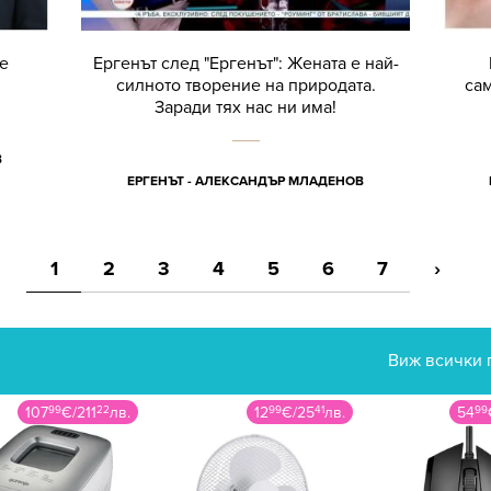
е
Ергенът след "Ергенът": Жената е най-
силното творение на природата.
са
Заради тях нас ни има!
В
ЕРГЕНЪТ - АЛЕКСАНДЪР МЛАДЕНОВ
1
2
3
4
5
6
7
›
Виж всички 
107
99
€
/
211
22
лв.
12
99
€
/
25
41
лв.
54
99