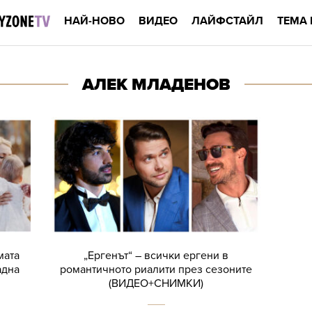
НАЙ-НОВО
ВИДЕО
ЛАЙФСТАЙЛ
ТЕМА 
АЛЕК МЛАДЕНОВ
мата
„Ергенът“ – всички ергени в
адна
романтичното риалити през сезоните
(ВИДЕО+СНИМКИ)