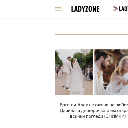
Ергенът Алек се ожени за люби
Царина, а дъщеричката им откр
всички погледи (СНИМКИ)