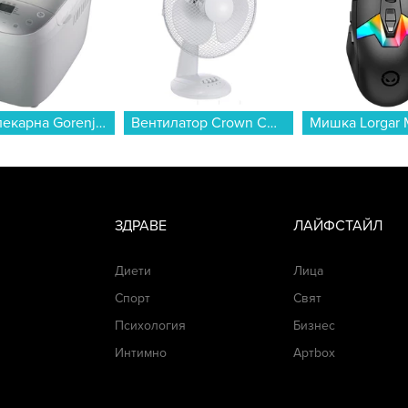
Хлебопекарна Gorenje BM1600WG , 850 W...
Вентилатор Crown CDF-1228 , 40 W...
ЗДРАВЕ
ЛАЙФСТАЙЛ
Диети
Лица
Спорт
Свят
Психология
Бизнес
Интимно
Артbox