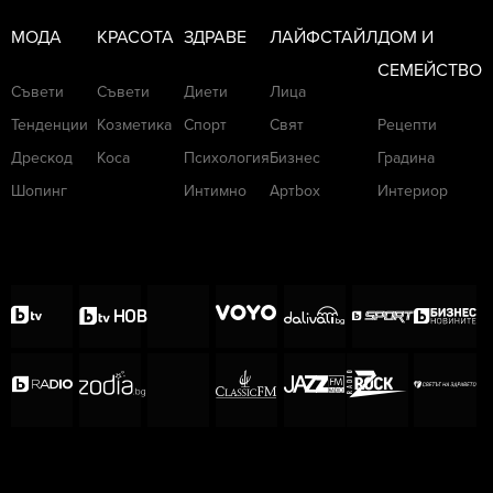
МОДА
КРАСОТА
ЗДРАВЕ
ЛАЙФСТАЙЛ
ДОМ И
СЕМЕЙСТВО
Съвети
Съвети
Диети
Лица
Тенденции
Козметика
Спорт
Свят
Рецепти
Дрескод
Коса
Психология
Бизнес
Градина
Шопинг
Интимно
Артbox
Интериор