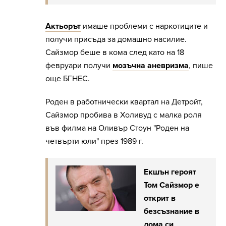
Актьорът
имаше проблеми с наркотиците и
получи присъда за домашно насилие.
Сайзмор беше в кома след като на 18
февруари получи
мозъчна аневризма
, пише
още БГНЕС.
Роден в работнически квартал на Детройт,
Сайзмор пробива в Холивуд с малка роля
във филма на Оливър Стоун "Роден на
четвърти юли" през 1989 г.
Екшън героят
Том Сайзмор е
открит в
безсъзнание в
дома си