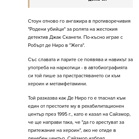
Стоун отново го ангажира в противоречивия
"Родени убийци" за ролята на жестокия
детектив Джак Сканети. По-късно играе с
Робърт де Ниро в "Жега".
Със славата и парите се появява и навикът за
употреба на наркотици - в автобиографията
си той пише за пристрастяването си към
хероин и метамфетамини.
Той разказва как Де Ниро го е тласнал към
един от престоите му в рехабилитационен
център през 1995 г., като е казал на Сайзмор,
че ще направи така, че "да го арестуват за
притежание на хероин", ако не отиде в
лечебен център. Сайзмор избрал