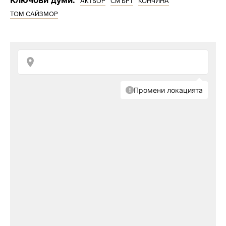
Ключови думи:
АКТЬОР
СМЪРТ
КОНЧИНА
ТОМ САЙЗМОР
Снимка: Getty Images
Докато снимат "Спасяването на редник
Райън", режисьорът Стивън Спилбърг
заплашва да уволни актьора при първите
признаци на употреба на наркотици и да
заснеме филма отново без него. Но Сайзмор
се борил и останал чист. По-късно
продължава да страда от "личните си
демони".