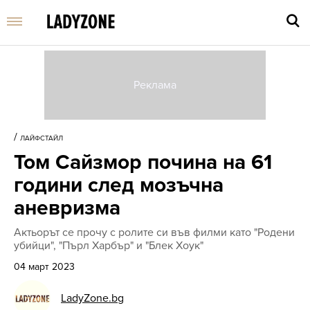
Въве
търс
/
ЛАЙФСТАЙЛ
дума
Том Сайзмор почина на 61
и
нати
години след мозъчна
Enter
аневризма
Актьорът се прочу с ролите си във филми като "Родени
убийци", "Пърл Харбър" и "Блек Хоук"
04 март 2023
LadyZone.bg