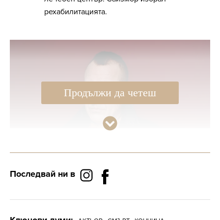
рехабилитацията.
Продължи да четеш
Последвай ни в