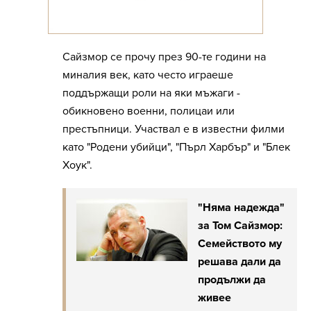
Сайзмор се прочу през 90-те години на
миналия век, като често играеше
поддържащи роли на яки мъжаги -
обикновено военни, полицаи или
престъпници. Участвал е в известни филми
като "Родени убийци", "Пърл Харбър" и "Блек
Хоук".
"Няма надежда"
за Том Сайзмор:
Семейството му
решава дали да
продължи да
живее