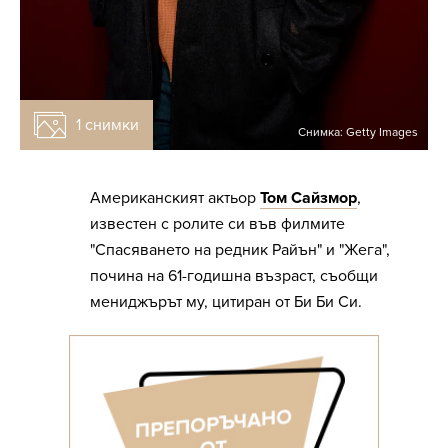
1 снимки
Снимка: Getty Images
Американският актьор
Том Сайзмор
,
известен с ролите си във филмите
"Спасяването на редник Райън" и "Жега",
почина на 61-годишна възраст, съобщи
мениджърът му, цитиран от Би Би Си.